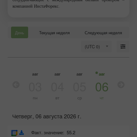
компанией ИнстаФорекс.
День
Текущая неделя
Следующая неделя
(UTC 0)
авг
авг
авг
авг
авг
03
04
05
06
07
пн
вт
ср
чт
пт
Четверг, 06 августа 2026 г.
Факт. значение:
55.2