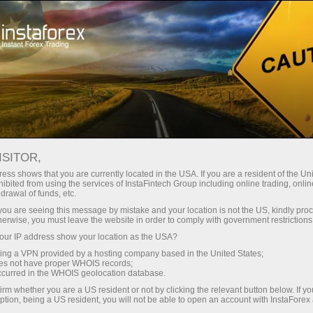
Трейдерам
Форекс аналитика
Форекс ТВ
Форекс-ТВ: календарь
ISITOR,
ess shows that you are currently located in the USA. If you are a resident of the Uni
Календарь трейдера на 28 марта: В
ibited from using the services of InstaFintech Group including online trading, online
drawal of funds, etc.
тарифной игре Трампа победителей не
k you are seeing this message by mistake and your location is not the US, kindly pro
будет? (uz)
herwise, you must leave the website in order to comply with government restrictions
ur IP address show your location as the USA?
sing a VPN provided by a hosting company based in the United States;
oes not have proper WHOIS records;
occurred in the WHOIS geolocation database.
 ochish
irm whether you are a US resident or not by clicking the relevant button below. If y
ption, being a US resident, you will not be able to open an account with InstaForex