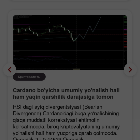
Криптовалюты
Cardano bo'yicha umumiy yo'nalish hali
ham yaqin qarshilik darajasiga tomon
mustahkamlanmoqda, garchi korreksiya
RSI dagi ayiq divergentsiyasi (Bearish
ehtimoli mavjud bo'lsa ham.
Divergence) Cardano'dagi buqa yo'nalishining
qisqa muddatli korreksiyasi ehtimolini
ko'rsatmoqda, biroq kriptovalyutaning umumiy
yo'nalishi hali ham yuqoriga qarab qolmoqda.
Qarshilik 2 : 0.44529 Qarshilik