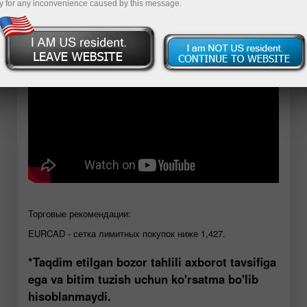
y for any inconvenience caused by this message.
Demo-hisob-varag‘ini ochish
Торговые рекомендации:
EURCAD - сетка лимитных покупок ниже 1,427.
*Taqdim etilgan bozor tahlili axborot tavsifiga
ega va bitim tuzish uchun ko'rsatma bo'lib
hisoblanmaydi.