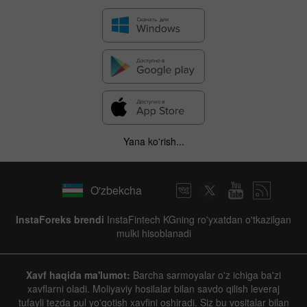
Yana ko'rish...
O'zbekcha
InstaForeks brendi
InstaFintech KGning ro'yxatdan o'tkazilgan
mulki hisoblanadi
Xavf haqida ma'lumot:
Barcha sarmoyalar o'z ichiga ba'zi
xavflarni oladi. Moliyaviy hosilalar bilan savdo qilish leveraj
tufayli tezda pul yo'qotish xavfini oshiradi. Siz bu vositalar bilan