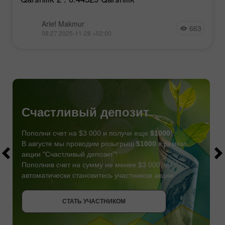
Arief Makmur
663
08:27 2025-11-28 +02:00
Счастливый депозит
Пополни счет на $3 000 и получи еще
$1000
!
В августе мы проводим розыгрыш
$1000
в рамках
акции "Счастливый депозит"!
Пополнив счет на сумму не менее $3 000, вы
автоматически становитесь участником акции.
СТАТЬ УЧАСТНИКОМ
СТАТЬ УЧАСТНИКОМ
ПОЛУЧИТЬ БОНУС
СТАТЬ УЧАСТНИКОМ