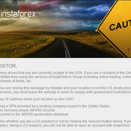
Трейдерам
Форекс обзоры
Торговый план
ISITOR,
15.11.2021: Аналитические
ess shows that you are currently located in the USA. If you are a resident of the Uni
ibited from using the services of InstaFintech Group including online trading, online
обзоры Форекс: Видеообзор рынка,
drawal of funds, etc.
торговые рекомендации, ответы на
k you are seeing this message by mistake and your location is not the US, kindly pro
herwise, you must leave the website in order to comply with government restrictions
вопросы
ur IP address show your location as the USA?
sing a VPN provided by a hosting company based in the United States;
oes not have proper WHOIS records;
occurred in the WHOIS geolocation database.
Savdo hisob-varag‘ini ochish
irm whether you are a US resident or not by clicking the relevant button below. If y
ption, being a US resident, you will not be able to open an account with InstaForex