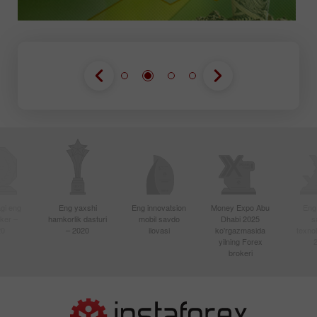
gi eng
Eng yaxshi
Eng innovatsion
Money Expo Abu
Eng
oker –
hamkorlik dasturi
mobil savdo
Dhabi 2025
s
20
– 2020
ilovasi
ko'rgazmasida
texnol
yilning Forex
brokeri