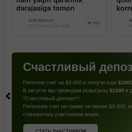
darajasiga tomon
korr
mustahkamlanmoqda,
mavj
RSI dagi ayiq divergentsiyasi (Bearish
Har ik
Arief Makmur
A
garchi korreksiya
982
Divergence) Cardano'dagi buqa
Cross" 
08:27 2025-11-28 +02:00
0
yo'nalishining qisqa muddatli
kriptov
ehtimoli mavjud bo'lsa
korreksiyasi ehtimolini ko'rsatmoqda,
hali h
ham.
biroq kriptovalyutaning umumiy
borayo
yo'nalishi hali ham yuqoriga qarab
2 : 13.
qolmoqda. Qarshilik 2 : 0.44529
Pivot :
Qarshilik
Счастливый депо
Пополни счет на $3 000 и получи еще
$100
В августе мы проводим розыгрыш
$1000
в 
"Счастливый депозит"!
Пополнив счет на сумму не менее $3 000, 
становитесь участником акции.
СТАТЬ УЧАСТНИКОМ
СТАТЬ УЧАСТНИКОМ
ПОЛУЧИТЬ БОНУС
СТАТЬ УЧАСТНИКОМ