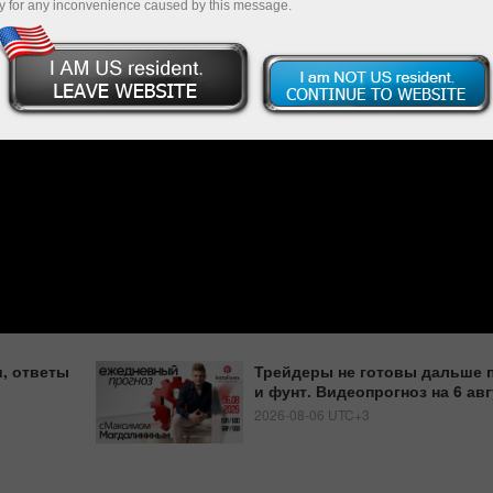
y for any inconvenience caused by this message.
, ответы
Трейдеры не готовы дальше 
и фунт. Видеопрогноз на 6 ав
2026-08-06 UTC+3