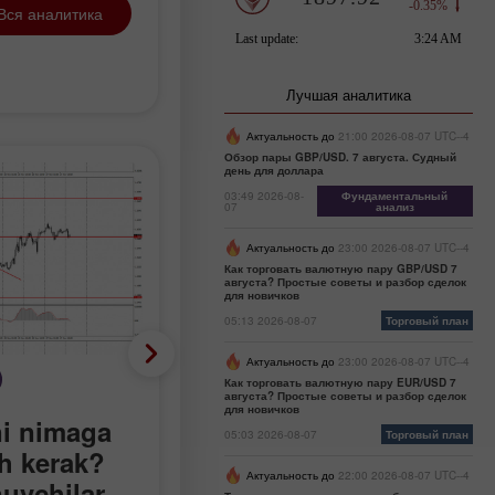
Вся аналитика
Лучшая аналитика
Актуальность до
21:00 2026-08-07 UTC--4
Обзор пары GBP/USD. 7 августа. Судный
день для доллара
03:49 2026-08-
Фундаментальный
07
анализ
Актуальность до
23:00 2026-08-07 UTC--4
Как торговать валютную пару GBP/USD 7
августа? Простые советы и разбор сделок
для новичков
05:13 2026-08-07
Торговый план
Актуальность до
23:00 2026-08-07 UTC--4
Торговый план
Как торговать валютную пару EUR/USD 7
августа? Простые советы и разбор сделок
для новичков
ni nimaga
GBP/USD juftligi bilan
05:03 2026-08-07
Торговый план
sh kerak?
qanday savdo qilish
Актуальность до
22:00 2026-08-07 UTC--4
uvchilar
kerak? 28-noyabr uchu