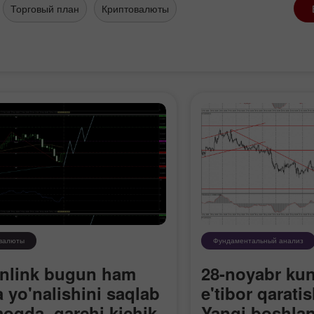
Торговый план
Криптовалюты
валюты
Фундаментальный анализ
nlink bugun ham
28-noyabr ku
 yo'nalishini saqlab
e'tibor qarati
oqda, garchi kichik
Yangi boshlan