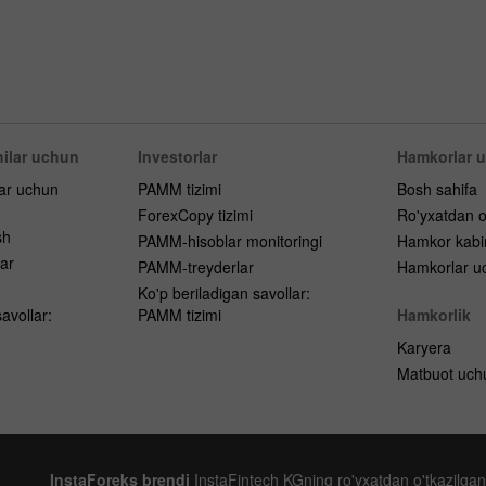
ilar uchun
Investorlar
Hamkorlar 
lar uchun
PAMM tizimi
Bosh sahifa
ForexCopy tizimi
Ro'yxatdan o
sh
PAMM-hisoblar monitoringi
Hamkor kabi
ar
PAMM-treyderlar
Hamkorlar uc
h
Ko'p beriladigan savollar:
avollar:
PAMM tizimi
Hamkorlik
Karyera
Matbuot uch
InstaForeks brendi
InstaFintech KGning ro'yxatdan o'tkazilgan