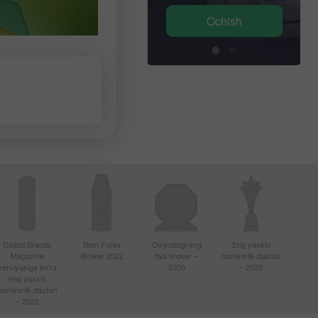
Ochish
Ochish
Global Brands
Best Forex
Osiyodagi eng
Eng yaxshi
Magazine
Broker 2022
faol broker –
hamkorlik dasturi
versiyasiga ko'ra
2020
– 2020
eng yaxshi
hamkorlik dasturi
– 2022