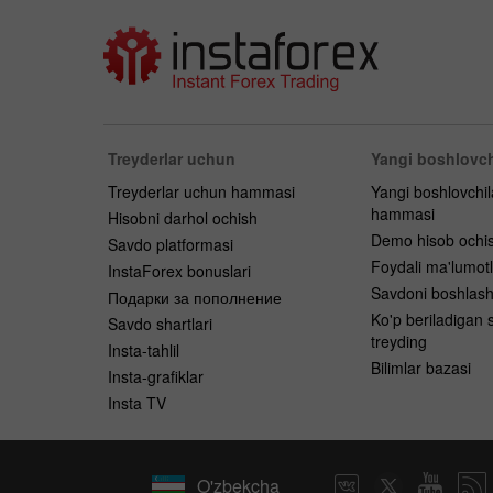
Treyderlar uchun
Yangi boshlovch
Treyderlar uchun hammasi
Yangi boshlovchi
hammasi
Hisobni darhol ochish
Demo hisob ochi
Savdo platformasi
Foydali ma'lumotl
InstaForex bonuslari
Savdoni boshlas
Подарки за пополнение
Ko'p beriladigan s
Savdo shartlari
treyding
Insta-tahlil
Bilimlar bazasi
Insta-grafiklar
Insta TV
O'zbekcha