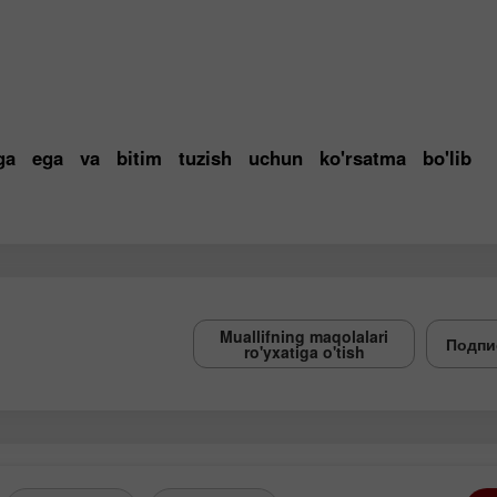
figa ega va bitim tuzish uchun ko'rsatma bo'lib
Muallifning maqolalari
Подпи
ro'yxatiga o'tish