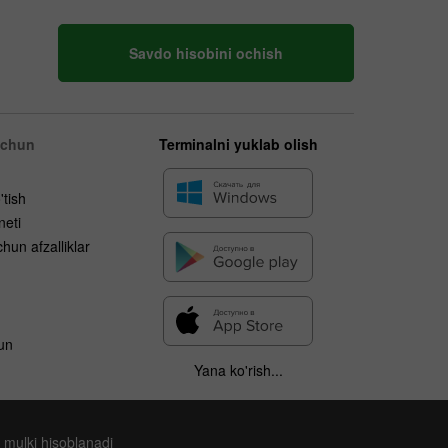
Savdo hisobini ochish
uchun
Terminalni yuklab olish
'tish
neti
hun afzalliklar
un
Yana ko'rish...
 mulki hisoblanadi