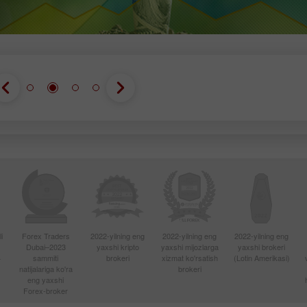
Ochish
i
Forex Traders
2022-yilning eng
2022-yilning eng
2022-yilning eng
Dubai–2023
yaxshi kripto
yaxshi mijozlarga
yaxshi brokeri
4
sammiti
brokeri
xizmat ko'rsatish
(Lotin Amerikasi)
natijalariga ko'ra
brokeri
eng yaxshi
Forex-broker