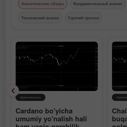
Аналитические обзоры
Фундаментальный анализ
Технический анализ
Горячий прогноз
Криптовалюты
Крипто
Cardano bo'yicha
Chai
umumiy yo'nalish hali
buqa
ham yaqin qarshilik
qolm