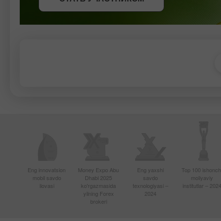
Eng innovatsion
Money Expo Abu
Eng yaxshi
Top 100 ishonchl
mobil savdo
Dhabi 2025
savdo
moliyaviy
ilovasi
ko'rgazmasida
texnologiyasi –
institutlar – 202
yilning Forex
2024
brokeri