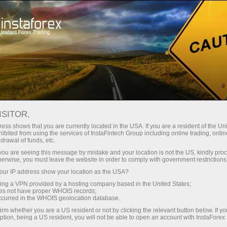
Hisob-varag'ini tez ochish
Savdo platformasi
Endi ish
shlayotganlar
Investorlar uchun
Hamkorlar uchun
Promoaks
uchun
ISITOR,
ess shows that you are currently located in the USA. If you are a resident of the Uni
орекс:
ibited from using the services of InstaFintech Group including online trading, online
drawal of funds, etc.
ации,
varag‘ini ochish
k you are seeing this message by mistake and your location is not the US, kindly pro
herwise, you must leave the website in order to comply with government restrictions
ur IP address show your location as the USA?
sing a VPN provided by a hosting company based in the United States;
oes not have proper WHOIS records;
occurred in the WHOIS geolocation database.
irm whether you are a US resident or not by clicking the relevant button below. If y
ption, being a US resident, you will not be able to open an account with InstaForex