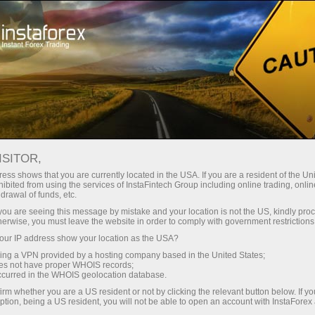
Трейдерам
Форекс обзоры
Обзоры
ISITOR,
20.05.2026: Аналитические
ess shows that you are currently located in the USA. If you are a resident of the Uni
ibited from using the services of InstaFintech Group including online trading, online
обзоры Форекс: Евро теряет
drawal of funds, etc.
позиции. Фунт держится из
k you are seeing this message by mistake and your location is not the US, kindly pro
herwise, you must leave the website in order to comply with government restrictions
последних сил. Видеопрогноз на 20
ur IP address show your location as the USA?
мая
sing a VPN provided by a hosting company based in the United States;
oes not have proper WHOIS records;
occurred in the WHOIS geolocation database.
irm whether you are a US resident or not by clicking the relevant button below. If y
ption, being a US resident, you will not be able to open an account with InstaForex
 ochish