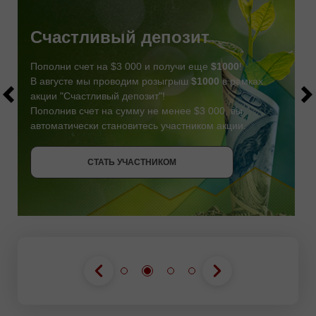
Счастливый депозит
Пополни счет на $3 000 и получи еще
$1000
!
В августе мы проводим розыгрыш
$1000
в рамках
акции "Счастливый депозит"!
Пополнив счет на сумму не менее $3 000, вы
автоматически становитесь участником акции.
СТАТЬ УЧАСТНИКОМ
СТАТЬ УЧАСТНИКОМ
ПОЛУЧИТЬ БОНУС
СТАТЬ УЧАСТНИКОМ