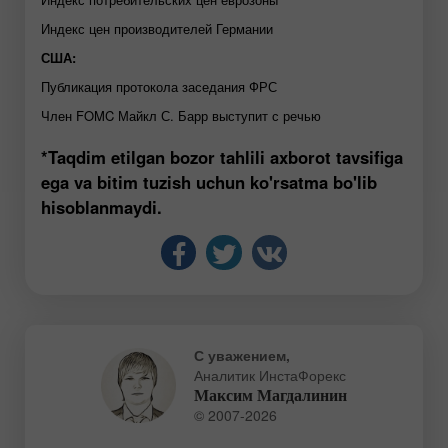
Индекс цен производителей Германии
США:
Публикация протокола заседания ФРС
Член FOMC Майкл С. Барр выступит с речью
*Taqdim etilgan bozor tahlili axborot tavsifiga
ega va bitim tuzish uchun ko'rsatma bo'lib
hisoblanmaydi.
С уважением,
Аналитик ИнстаФорекс
Максим Магдалинин
© 2007-2026