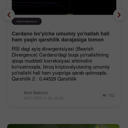
Криптовалюты
Cardano bo'yicha umumiy yo'nalish hali
ham yaqin qarshilik darajasiga tomon
mustahkamlanmoqda, garchi korreksiya
RSI dagi ayiq divergentsiyasi (Bearish
ehtimoli mavjud bo'lsa ham.
Divergence) Cardano'dagi buqa yo'nalishining
qisqa muddatli korreksiyasi ehtimolini
ko'rsatmoqda, biroq kriptovalyutaning umumiy
yo'nalishi hali ham yuqoriga qarab qolmoqda.
Qarshilik 2 : 0.44529 Qarshilik
Arief Makmur
702
08:27 2025-11-28 +02:00