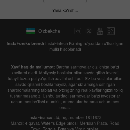
Yana ko'rish...
O'zbekcha
InstaForeks brendi
InstaFintech KGning ro'yxatdan o'tkazilgan
mulki hisoblanadi
Xavf haqida ma'lumot:
Barcha sarmoyalar o'z ichiga ba'zi
xavflarni oladi. Moliyaviy hosilalar bilan savdo qilish leveraj
tufayli tezda pul yo'qotish xavfini oshiradi. Siz bu vositalar bilan
savdo qilishni boshlamaysiz, agar siz amalga oshirgan
shartnomalarning tabiati va o'zingizning real xavflaringizni to'liq
tushunmasangiz. Ushbu turdagi sarmoyalar ba'zi investorlar
uchun mos bo'lishi mumkin, ammo ular hamma uchun mos
emas.
InstaFinance Ltd, reg. number 1811672
Manzil: 4-qavat, Water's Edge binosi, Meridian Plaza, Road
Town, Tortola, Britaniya Virgin orollari