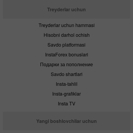
Treyderlar uchun
Treyderlar uchun hammasi
Hisobni darhol ochish
Savdo platformasi
InstaForex bonuslari
Подарки за пополнение
Savdo shartlari
Insta-tahlil
Insta-grafiklar
Insta TV
Yangi boshlovchilar uchun