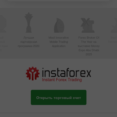
ый
Лучшая
Most Innovative
Forex Broker Of
Best
вный
партнерская
Mobile Trading
The Year на
Techno
в Азии
программа 2020
Application
выставке Money
20
Expo Abu Dhabi
2025
Открыть торговый счет