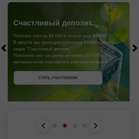
Счастливый депозит
Пополни счет на $3 000 и получи еще
$1000
!
В августе мы проводим розыгрыш
$1000
в рамках
акции "Счастливый депозит"!
Пополнив счет на сумму не менее $3 000, вы
автоматически становитесь участником акции.
СТАТЬ УЧАСТНИКОМ
СТАТЬ УЧАСТНИКОМ
ПОЛУЧИТЬ БОНУС
СТАТЬ УЧАСТНИКОМ