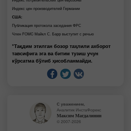
Индекс цен производителей Германии
США:
Публикация протокола заседания ФРС
Член FOMC Майкл С. Барр выступит с речью
*Тақдим этилган бозор таҳлили ахборот
тавсифига эга ва битим тузиш учун
кўрсатма бўлиб ҳисобланмайди.
С уважением,
Аналитик ИнстаФорекс
Максим Магдалинин
© 2007-2026