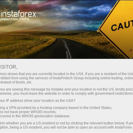
Трейдерам
Форекс обзоры
Обзоры
ISITOR,
20.05.2026: Аналитические
ess shows that you are currently located in the USA. If you are a resident of the Uni
ibited from using the services of InstaFintech Group including online trading, online
обзоры Форекс: Евро теряет
drawal of funds, etc.
позиции. Фунт держится из
k you are seeing this message by mistake and your location is not the US, kindly pro
herwise, you must leave the website in order to comply with government restrictions
последних сил. Видеопрогноз на 20
ur IP address show your location as the USA?
мая
sing a VPN provided by a hosting company based in the United States;
oes not have proper WHOIS records;
occurred in the WHOIS geolocation database.
irm whether you are a US resident or not by clicking the relevant button below. If y
ption, being a US resident, you will not be able to open an account with InstaForex
и очиш