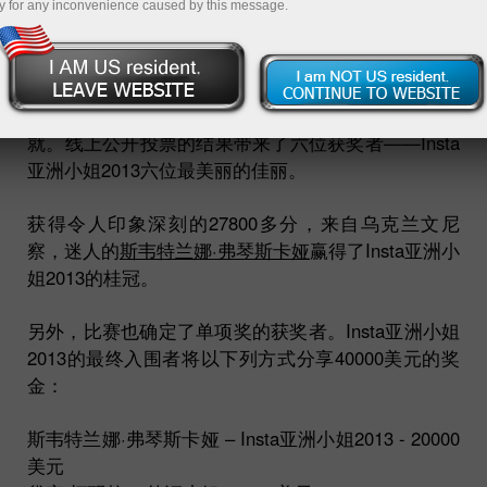
y for any inconvenience caused by this message.
Insta亚洲小姐2013获奖结果
一年一度的跨国选美大赛落下了帷幕。2013赛季来自
全世界的700多位佳丽激励着交易者们取得新的成
就。线上公开投票的结果带来了六位获奖者——Insta
亚洲小姐2013六位最美丽的佳丽。
获得令人印象深刻的27800多分，来自乌克兰文尼
察，迷人的
斯韦特兰娜·弗琴斯卡娅
赢得了Insta亚洲小
姐2013的桂冠。
另外，比赛也确定了单项奖的获奖者。Insta亚洲小姐
2013的最终入围者将以下列方式分享40000美元的奖
金：
斯韦特兰娜·弗琴斯卡娅 – Insta亚洲小姐2013 - 20000
美元