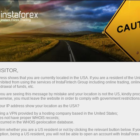
广告系列
比赛
Miss InstaForex
Insta亚洲小姐2013年选美比赛
ISITOR,
INSTA亚洲小姐2013年选美比赛
ess shows that you are currently located in the USA. If you are a resident of the Uni
ibited from using the services of InstaFintech Group including online trading, online
drawal of funds, etc.
k you are seeing this message by mistake and your location is not the US, kindly pro
herwise, you must leave the website in order to comply with government restrictions
Open trading account
ur IP address show your location as the USA?
sing a VPN provided by a hosting company based in the United States;
Open demo account
oes not have proper WHOIS records;
occurred in the WHOIS geolocation database.
irm whether you are a US resident or not by clicking the relevant button below. If y
ption, being a US resident, you will not be able to open an account with InstaForex