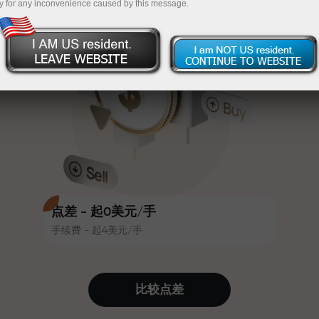
y for any inconvenience caused by this message.
吸引力。每位InstaForex客户在入金
InstaForex
充值$333—选择价值高达$1,500的礼物
时可获得高达30%的奖金，并享受
其他促销活动和优惠
无风险交易—
我们保证您的利润
赛道速度与交易速度共享相同价值
最高X1000奖金—市场上最大倍数
观。Ales Loprais将刺激与纪律元素
带入交易世界，作为InstaForex合作
伙伴，激励客户实现雄心勃勃的目
标
点差 - 起0美元/手
手续费 - 起4美元/手
我们提供真实礼物—不是奖金，不是
优惠码。每位InstaForex客户仅需充
值账户即可获得iPhone、MacBook
比较点差
或梦想旅行