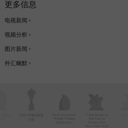
更多信息
电视新闻 ›
视频分析 ›
图片新闻 ›
外汇幽默 ›
Most Innovative
Forex Broker of
Best
年亚洲最活
2020 年最佳联盟
Mobile Trading
the Year at
Tec
纪商
计划
Application
Money Expo
Abu Dhabi 2025