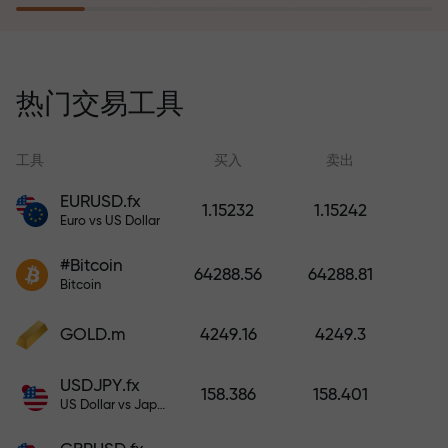
风险保险计划补偿您的亏损，并保
证6个月内利润增长3倍。放心交易—
热门交易工具
您的资金受到保护！
工具
买入
卖出
EURUSD.fx
1.15232
1.15242
Euro vs US Dollar
充值账户—获得比存款大1000倍的
#Bitcoin
奖金。X1000不是印刷错误。存款
64288.56
64288.81
Bitcoin
越大，倍数越高。
GOLD.m
4249.16
4249.3
USDJPY.fx
158.386
158.401
US Dollar vs Japanese Yen