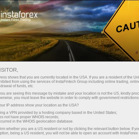
最低
点差—最大收益
ISITOR,
ess shows that you are currently located in the USA. If you are a resident of the Uni
每笔存款
ibited from using the services of InstaFintech Group including online trading, online
通过InstaForex获得真正竞争力的机
drawal of funds, etc.
会：最高1:5000杠杆，市场上最佳
30%奖金
k you are seeing this message by mistake and your location is not the US, kindly pro
点差和手续费，以及股票和指数交
herwise, you must leave the website in order to comply with government restrictions
易的优惠条件
ur IP address show your location as the USA?
交易速度
sing a VPN provided by a hosting company based in the United States;
oes not have proper WHOIS records;
与赛道速度
occurred in the WHOIS geolocation database.
irm whether you are a US resident or not by clicking the relevant button below. If y
ption, being a US resident, you will not be able to open an account with InstaForex
您的专属礼物大奖
我们开发了奖金系统，使交易更具