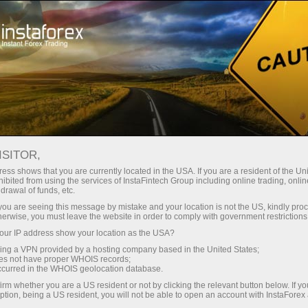
最低
点差—最大收益
ISITOR,
ess shows that you are currently located in the USA. If you are a resident of the Uni
每笔存款
ibited from using the services of InstaFintech Group including online trading, online
通过InstaForex获得真正竞争力的机
drawal of funds, etc.
会：最高1:5000杠杆，市场上最佳
30%奖金
k you are seeing this message by mistake and your location is not the US, kindly pro
点差和手续费，以及股票和指数交
herwise, you must leave the website in order to comply with government restrictions
易的优惠条件
ur IP address show your location as the USA?
交易速度
sing a VPN provided by a hosting company based in the United States;
oes not have proper WHOIS records;
与赛道速度
occurred in the WHOIS geolocation database.
irm whether you are a US resident or not by clicking the relevant button below. If y
ption, being a US resident, you will not be able to open an account with InstaForex
您的专属礼物大奖
我们开发了奖金系统，使交易更具