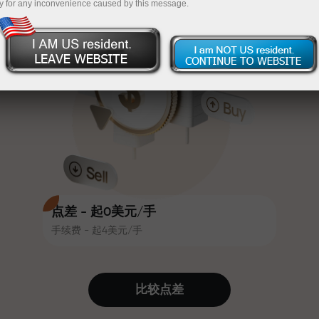
y for any inconvenience caused by this message.
吸引力。每位InstaForex客户在入金
InstaForex
充值$333—选择价值高达$1,500的礼物
时可获得高达30%的奖金，并享受
其他促销活动和优惠
无风险交易—
我们保证您的利润
赛道速度与交易速度共享相同价值
最高X1000奖金—市场上最大倍数
观。Ales Loprais将刺激与纪律元素
带入交易世界，作为InstaForex合作
伙伴，激励客户实现雄心勃勃的目
标
点差 - 起0美元/手
手续费 - 起4美元/手
我们提供真实礼物—不是奖金，不是
优惠码。每位InstaForex客户仅需充
值账户即可获得iPhone、MacBook
比较点差
或梦想旅行