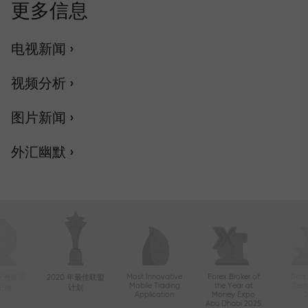
更多信息
电视新闻 ›
视频分析 ›
图片新闻 ›
外汇幽默 ›
Most Innovative
Forex Broker of
Best
年亚洲最活
2020 年最佳联盟
Mobile Trading
the Year at
Tec
纪商
计划
Application
Money Expo
Abu Dhabi 2025