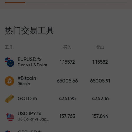
风险保险计划补偿您的亏损，并保
证6个月内利润增长3倍。放心交易—
热门交易工具
您的资金受到保护！
工具
买入
卖出
EURUSD.fx
1.15572
1.15582
Euro vs US Dollar
充值账户—获得比存款大1000倍的
#Bitcoin
奖金。X1000不是印刷错误。存款
65005.66
65005.91
Bitcoin
越大，倍数越高。
GOLD.m
4341.95
4342.16
USDJPY.fx
157.763
157.844
US Dollar vs Japanese Yen