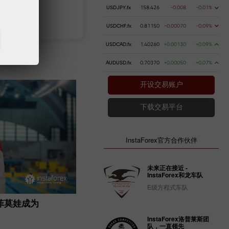
USDJPY.fx
158.426
-0.008
-0.01%
 money
Money withdrawal
USDCHF.fx
0.81150
-0.00070
-0.09%
USDCAD.fx
1.40260
+0.00130
+0.09%
AUDUSD.fx
0.70370
+0.00050
+0.07%
开设交易账户
下载交易平台
InstaForex官方合作伙伴
未来正在接近 -
InstaForex和龙车队
E级方程式车队
菲莫娃成为
InstaForex 渴望赠送 10,000 美元
入金
InstaForex洛普莱斯团
队，一直领先