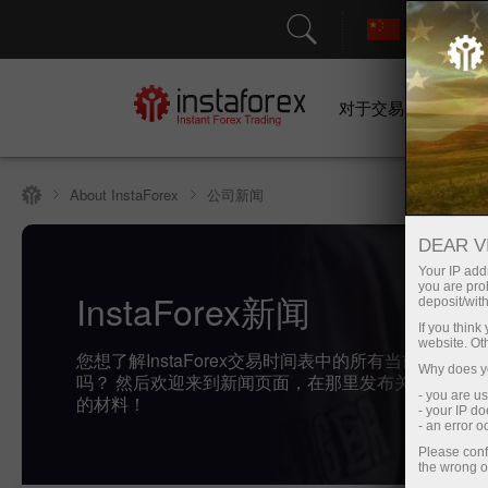
对于交易者
公司新闻
About InstaForex
DEAR V
Your IP addr
you are proh
InstaForex新闻
deposit/with
If you thin
website. Ot
您想了解InstaForex交易时间表中的所有当前事件，
Why does yo
吗？ 然后欢迎来到新闻页面，在那里发布关于最重要
- you are u
的材料！
- your IP d
- an error 
Please conf
the wrong o