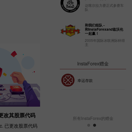
09.06.2021
达喀尔拉力赛正式参赛车
队
和我们组队 -
和InstaForexand兹沃伦
一起赢！
2005年国际冰联洲际杯得
主
InstaForex赠金
30% 赠金
幸运存款
InstaForex俱乐部赠金
nc. 更改其股票代码
所有InstaForex的赠金
 Inc. 已更改股票代码