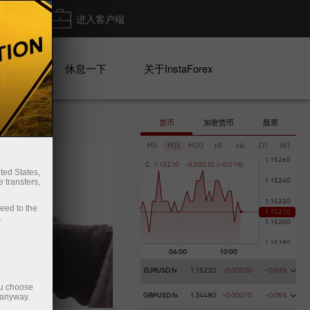
出金
进入客户端
系列
休息一下
关于InstaForex
货币
加密货币
股票
M5
M15
M30
H1
H4
D1
W1
C
1
.
1
5
2
1
0
-
0
.
0
0
0
1
0
(
-
0
.
0
1
%
)
ted States,
 transfers,
ceed to the
.
EURUSD.fx
1.15220
-0.00030
-0.03%
ou choose
 anyway.
GBPUSD.fx
1.34480
-0.00070
-0.05%