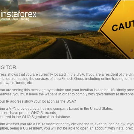
支持
即时开户
交易平台
入金/
初学者
投资者
对于合作伙伴
广告
ISITOR,
ess shows that you are currently located in the USA. If you are a resident of the Uni
ibited from using the services of InstaFintech Group including online trading, online
drawal of funds, etc.
k you are seeing this message by mistake and your location is not the US, kindly pro
herwise, you must leave the website in order to comply with government restrictions
竞赛和变化
ur IP address show your location as the USA?
，有用和有趣
sing a VPN provided by a hosting company based in the United States;
oes not have proper WHOIS records;
occurred in the WHOIS geolocation database.
irm whether you are a US resident or not by clicking the relevant button below. If y
ption, being a US resident, you will not be able to open an account with InstaForex