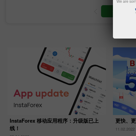
We are sorr
ng account
Open demo account
InstaForex 移动应用程序：升级版已上
更快、
线！
11.02.2022