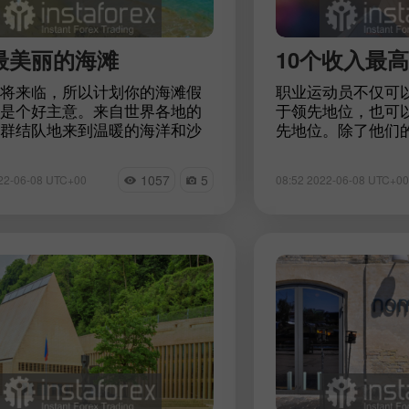
最美丽的海滩
10个收入最
将来临，所以计划你的海滩假
职业运动员不仅可
是个好主意。来自世界各地的
于领先地位，也可
群结队地来到温暖的海洋和沙
先地位。除了他们
观赏奇异的动植物。以下是一
他们中的许多人还
惊叹的海滩目的地，在那里你
项目和投资中获得
1057
5
22-06-08 UTC+00
08:52 2022-06-08 UTC+00
得一次难忘的体验和彻底的放
布斯》最近公布了
动员名单。让我们
前十