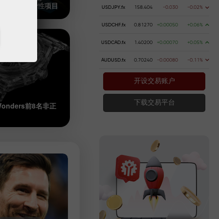
id) 的 7 大革命性项目
USDJPY.fx
158.404
-0.030
-0.02%
USDCHF.fx
0.81270
+0.00050
+0.06%
USDCAD.fx
1.40200
+0.00070
+0.05%
前制造自己
AUDUSD.fx
0.70240
-0.00080
-0.11%
2021年下半年黄金价格预测前
08:37 2021-08-17 UTC+3
开设交易账户
6
下载交易平台
 Wonders前8名非正