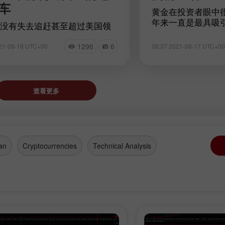
车
黄金在投资者眼中
年来一直是最具吸
没有失去追赶甚至超过美国领
2021年初，专家
汽车制造商特斯拉(Tesla)的希
增。2021年下半
来越多的中国科技公司试图推
1296
6
21-08-18 UTC+00
08:37 2021-08-17 UTC+00
进一步增加。有时
拉。他们中的一些人必须非常
烈波动并向下移动
能实现这个雄心勃勃的目标，
师表示，今年由于
一些人可能会对电动汽车市场
将承压。
构成真正的威胁。目前，在中
查看更多
有小米才能成为特斯拉的有力
手。这就是为什么当该公司宣
生产自己的电动汽车时，很少
到惊讶。
an
Cryptocurrencies
Technical Analysis