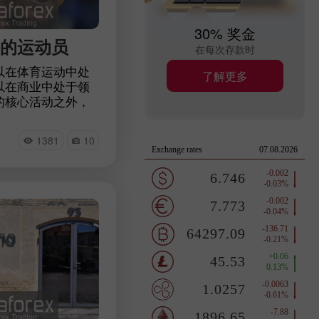
30% 奖金
高的运动员
在每次存款时
以在体育运动中处
了解更多
以在商业中处于领
的核心活动之外，
从广告、个人商业
稳定的收入。《福
1381
10
全球收入最高的运
看看今年谁进入了