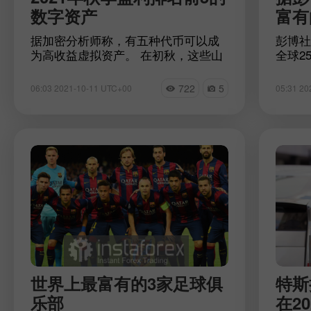
数字资产
富有
据加密分析师称，有五种代币可以成
彭博社
为高收益虚拟资产。 在初秋，这些山
全球2
寨币很可能为其持有者带来可观的收
称，在
入。 在我们的文章中，您将了解具有
者的资
722
5
06:03 2021-10-11 UTC+00
05:31 20
强劲上涨潜力的前五名数字资产
前，这
些家族
们的文
世界上最富有的3家足球俱
特斯
乐部
在2