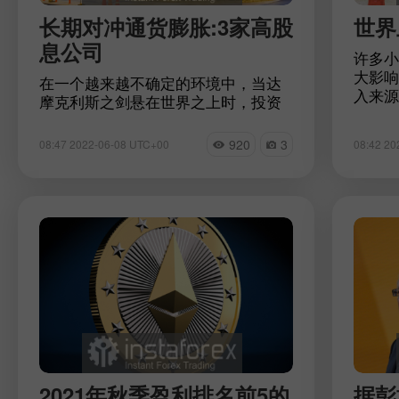
长期对冲通货膨胀:3家高股
世界
息公司
许多小
大影响
在一个越来越不确定的环境中，当达
入来源
摩克利斯之剑悬在世界之上时，投资
的经济
组合中有可靠的工具是至关重要的。
颖而出
因此，专家建议把钱投到能够长期保
920
3
08:47 2022-06-08 UTC+00
08:42 20
观国家
值的公司。以下是资产最适合长期投
资的前3家公司
2021年秋季盈利排名前5的
据彭