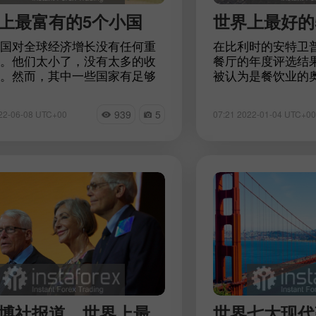
上最富有的5个小国
世界上最好的
国对全球经济增长没有任何重
在比利时的安特卫普
。他们太小了，没有太多的收
餐厅的年度评选结
。然而，其中一些国家有足够
被认为是餐饮业的
影响力，足以从其他国家中脱
红色指南的主要竞
。让我们来看看5个最富有的微
于新冠肺炎疫情，
939
5
22-06-08 UTC+00
07:21 2022-01-04 UTC+00
。
年，专家们再次介
50家餐厅。值得注
次蝉联榜首的餐厅
排名中获得了第一
总赢家，并看看其
厅
博社报道，世界上最
世界七大现代