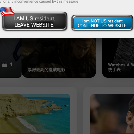
y for any inconvenience caused by this message.
创纪录的病毒病例数
(Zaha Had
特斯拉的竞争对手小米将在2023年
的电动汽车
06:55 2021-08-18 UTC+3
4
Watches &
票房最高的漫威电影
统手表