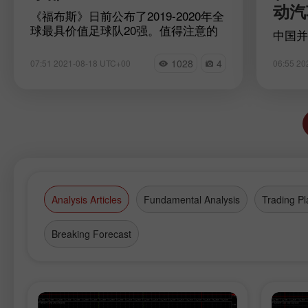
动汽
《福布斯》日前公布了2019-2020年全
球最具价值足球队20强。值得注意的
中国并
是，英国有9家俱乐部上榜，比其他任
先电动
何国家都多。所以，让我们看看谁在
望。越
1028
4
07:51 2021-08-18 UTC+00
06:55 20
财务排名中是谁，谁是最富有的。
翻特斯
努力才
而其他
的巨人
国，只
竞争对
布计划
有人感
Analysis Articles
Fundamental Analysis
Trading Pl
Breaking Forecast