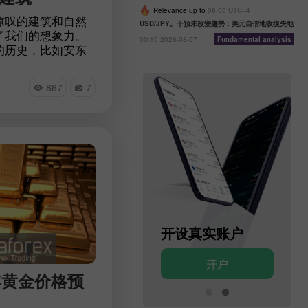
Relevance up to
08:00 UTC--4
惊叹的建筑和自然
USD/JPY。干預未改變趨勢：美元自信地收復失地
了我们的想象力。
00:10 2026-08-07
Fundamental analysis
的历史，比如安东
。其他的则与传奇的
哈迪德有关。与此同
867
7
看似乎平淡无奇的
不已。在我们的文
起的现代建筑
开设模拟账户
开设真实账户
开户
开户
年黄金价格预