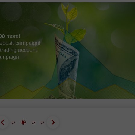
00
more!
eposit campaign!
trading account.
campaign