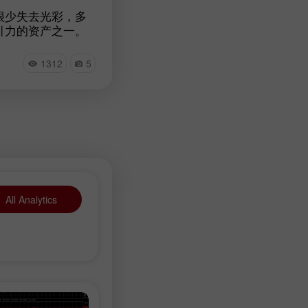
很少失去光彩，多
引力的资产之一。
记录了黄金需求的激
年，黄金需求可能会
1312
5
，贵金属会经历剧
。据各大银行分析
诸多因素，黄金仍
All Analytics