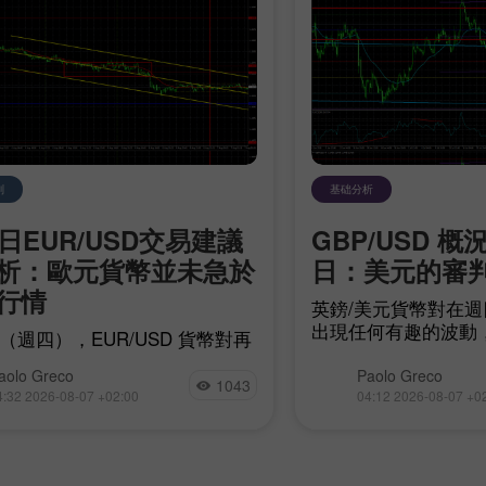
划
基础分析
7日EUR/USD交易建議
GBP/USD 概況
析：歐元貨幣並未急於
日：美元的審
行情
英鎊/美元貨幣對在
出現任何有趣的波動
日（週四），EUR/USD 貨幣對再
及基本面事件完全缺
延續向上的走勢而出現回落。匯
不讓人意外。同時也
aolo Greco
Paolo Greco
.1536–1.1542 區間以及關鍵線下
1043
緣政治議題已經開始
4:32 2026-08-07 +02:00
04:12 2026-08-07 +0
整理。
因為實質上並沒有什