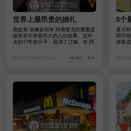
世界上最昂贵的婚礼
5个
詹妮弗·洛佩兹和本·阿弗莱克的重聚是
夏天即
媒体多年来最伟大的八卦故事。这对
期可能
夫妇17年前分手，取消了订婚。本·阿
游客成
弗莱克再次向詹妮弗·洛佩兹求婚，送
滩上，
给她一枚华丽的戒指，里面有一颗价
些令人
985
6
09:03 2022-06-08 UTC+00
08:58 20
值超过1000万美元的真正绿色钻石。
可以获
媒体预计"Bennifer"的婚礼将是历史上
松。
最昂贵的婚礼之一。在回忆了这一事
件后，我们决定回忆一下最令人惊叹
的花费一分钱的婚礼