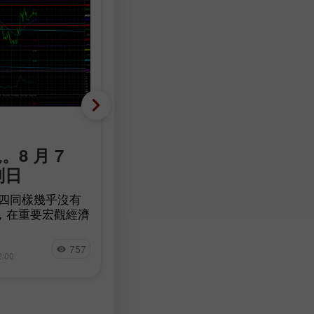
基础分析
。8 月 7
EUR/USD 概況。8 月 7
判日
日。沒有消息，但請繫好
全帶
週四同樣幾乎沒有
，在重要宏觀經濟
週四，EUR/USD 貨幣對依然呈現
席的情況下，這並
疲弱、波瀾不驚的走勢。整個交易
值得注意的是，地
Paolo Greco
沒有出現任何足以令市場稍微積極
757
8
讓市場感到乏味，
2:00
04:12 2026-08-07 +02:00
的重要數據或事件。
麼新進展。