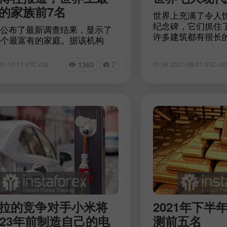
的家族前7名
世界上充满了令人
纪念碑，它们抓住
公布了最新调查结果，显示了
许多建筑都有很长
5个最富有的家庭。据该机构
尼奥·高迪的建筑
过去12个月里，所有评级参与
当代建筑师扎哈·
本总额增长了20%以上。目
1360
7
21-10-11 UTC+00
01:36 2021-08-31 UTC+00
时，其他一些乍一
个数字估计为1.7万亿美元。哪
建筑也让游客惊叹
最能夸耀自己的财富?请阅读我
章中阅读7个了不
章找出答案
开设模拟账户
开设真实账户
开户
开户
拉的竞争对手小米将
2021年下半
023年前制造自己的电
测前五名