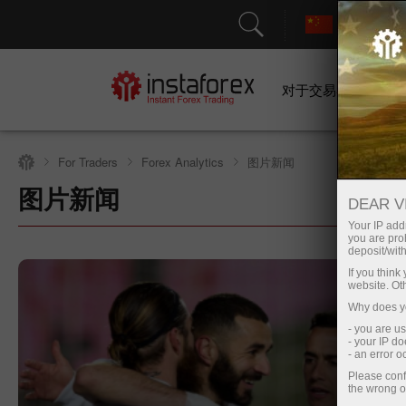
对于交易者
图片新闻
For Traders
Forex Analytics
图片新闻
Open trading account
Op
DEAR V
Your IP addr
you are proh
deposit/with
If you thin
website. Ot
Why does yo
- you are u
- your IP d
- an error 
Please conf
the wrong o