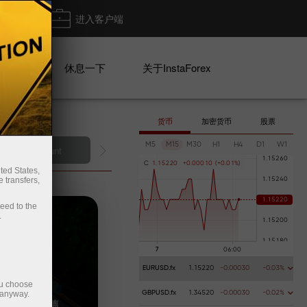
出金
进入客户端
系列
休息一下
关于InstaForex
货币
加密货币
股票
M5
M15
M30
H1
H4
D1
W1
Deposit money
M
C
1
.
1
5
2
2
0
+
0
.
0
0
0
1
0
(
+
0
.
0
1
%
)
ted States,
 transfers,
ceed to the
.
EURUSD.fx
1.15220
-0.00030
-0.03%
ou choose
 anyway.
GBPUSD.fx
1.34520
-0.00030
-0.02%
：扎哈·哈迪德