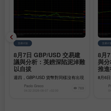
交易计划
交易计
8月7日 GBP/USD 交易建
8月
議與分析：英鎊深陷泥淖難
與分
以自拔
推進
任
週四，GBP/USD 貨幣對同樣沒有出現
8月6
任何值得關注的波動。整個交易日內，
次未能
國
Paolo Greco
P
英國和美國都沒有公布足以引發市場反
價在 1
769
04:32 2026-08-07 +02:00
0
應的重要事件或數據。
方完成
可