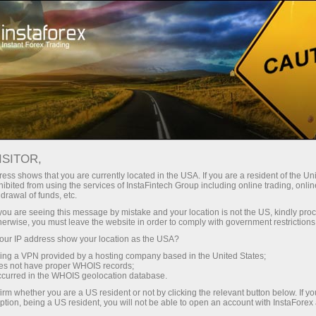
支持
即时开户
交易平台
入金/
初学者
投资者
对于合作伙伴
广告
en demo account
ISITOR,
ess shows that you are currently located in the USA. If you are a resident of the Uni
ibited from using the services of InstaFintech Group including online trading, online
drawal of funds, etc.
k you are seeing this message by mistake and your location is not the US, kindly pro
herwise, you must leave the website in order to comply with government restrictions
ur IP address show your location as the USA?
sing a VPN provided by a hosting company based in the United States;
oes not have proper WHOIS records;
occurred in the WHOIS geolocation database.
irm whether you are a US resident or not by clicking the relevant button below. If y
ption, being a US resident, you will not be able to open an account with InstaForex
印度与冠状病毒作斗争并报告了
未来主义建筑