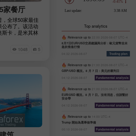
5家餐厅
，全球50家最佳
果公布了。该活动
Top analytics
奥斯卡，是米其林
争对手。去年，由
Relevance up to
22:00 2026-08-07 UTC--4
8月7日EUR/USD交易建議與分析：歐元貨幣並未
该活动被推迟。今
急於推進行情
1048
5
绍了世界上最好的
04:32 2026-08-07
Trading plan
意的是，这家已经4
在这一颇有声望的
Relevance up to
21:00 2026-08-07 UTC--4
名。让我们来看看
GBP/USD 概況。8 月 7 日：美元的審判日
他入选前五名的餐
04:12 2026-08-07
Fundamental analysis
Relevance up to
21:00 2026-08-07 UTC--4
EUR/USD 概況。8 月 7 日。沒有消息，但請繫好
安全帶
04:12 2026-08-07
Fundamental analysis
Relevance up to
14:00 UTC--4
Trump 開始為選舉做準備
00:10 2026-08-07
Fundamental analysis
建筑