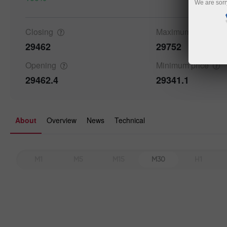
We are sorr
Closing
Maximum
price
29462
29752
Opening
Minimum
price
29462.4
29341.1
About
Overview
News
Technical
M1
M5
M15
M30
H1