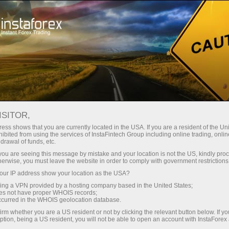
支持
即时开户
交易平台
入金/
初学者
投资者
对于合作伙伴
广告
ISITOR,
29648.1
ess shows that you are currently located in the USA. If you are a resident of the Uni
(
%)
ibited from using the services of InstaFintech Group including online trading, online
drawal of funds, etc.
07 Aug 2026 16:52
k you are seeing this message by mistake and your location is not the US, kindly pro
herwise, you must leave the website in order to comply with government restrictions
ur IP address show your location as the USA?
sing a VPN provided by a hosting company based in the United States;
oes not have proper WHOIS records;
occurred in the WHOIS geolocation database.
irm whether you are a US resident or not by clicking the relevant button below. If y
ption, being a US resident, you will not be able to open an account with InstaForex
Traders' feedback