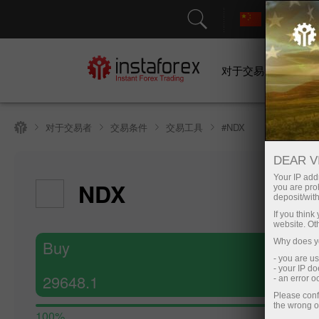
对于交易者
对于交易者
交易条件
交易工具
#NDX
DEAR V
Your IP addr
NDX
you are proh
deposit/with
If you thin
website. Ot
Buy
Why does yo
- you are u
- your IP d
29648.1
- an error 
Please conf
the wrong o
100%