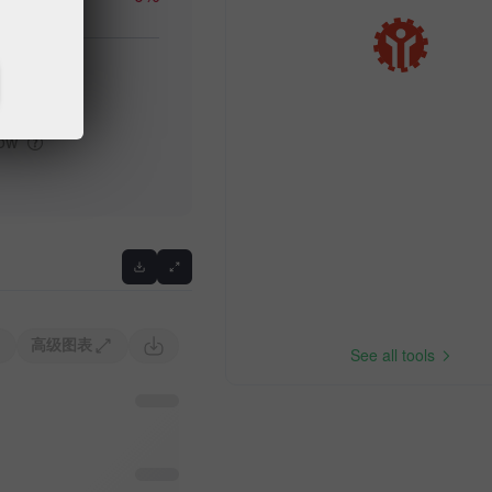
igh
low
高级图表
See all tools