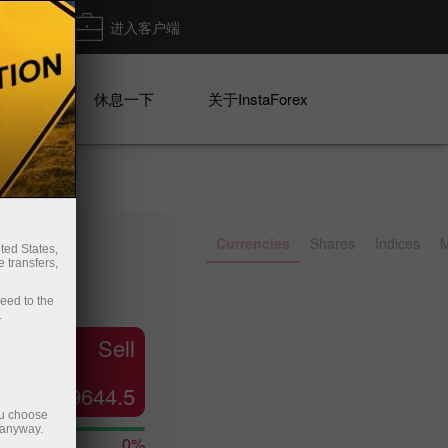
出金
进入客户端
系列
休息一下
关于InstaForex
Currencies
Shares
Indices
M
ted States,
 transfers,
ceed to the
.
Sell
29644.5
ou choose
 anyway.
0%