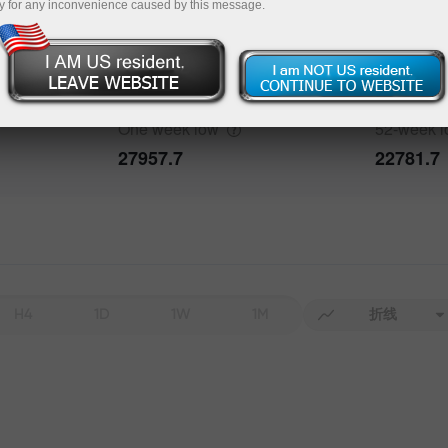
y for any inconvenience caused by this message.
One week
high
52-week
h
29948.2
30759.1
One week
low
52-week
27957.7
22781.7
H4
1D
1W
1M
折线