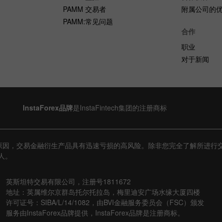
PAMM 交易者
附属公司的
PAMM:常见问题
合作
职业
对于新闻
InstaForex品牌
是InstaFintech集团的注册商标
原因，交易金融衍生产品具有迅速亏损的高风险。除非您完全了解所进行
人。
英斯坦特交易有限公司，注册号1811672
地址：英属维尔京群岛托尔托拉岛，梅里迪安广场水缘大厦四楼
许可证号：SIBA/L/14/1082，由BVI金融服务委员会（FSC）颁发
服务由InstaForex品牌提供，InstaForex品牌是注册商标。