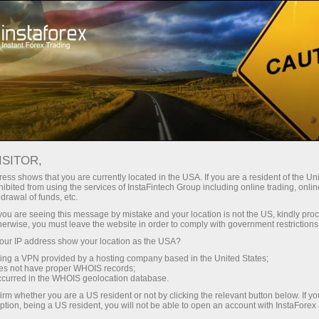
公司新闻
About InstaForex
瑞波加密货币的交易变化
ISITOR,
ess shows that you are currently located in the USA. If you are a resident of the Uni
ibited from using the services of InstaFintech Group including online trading, online
drawal of funds, etc.
k you are seeing this message by mistake and your location is not the US, kindly pro
unt
herwise, you must leave the website in order to comply with government restrictions
ur IP address show your location as the USA?
nt
sing a VPN provided by a hosting company based in the United States;
oes not have proper WHOIS records;
occurred in the WHOIS geolocation database.
irm whether you are a US resident or not by clicking the relevant button below. If y
ption, being a US resident, you will not be able to open an account with InstaForex