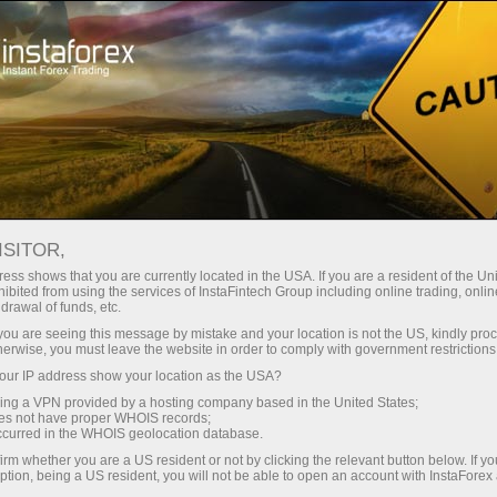
投资者
PAMM 系统
监控
账户监控 5329507 - Стабильность как в банке3
ISITOR,
FOREX MONITORING
ess shows that you are currently located in the USA. If you are a resident of the Uni
ibited from using the services of InstaFintech Group including online trading, online
drawal of funds, etc.
k you are seeing this message by mistake and your location is not the US, kindly pro
herwise, you must leave the website in order to comply with government restrictions
unt
ur IP address show your location as the USA?
sing a VPN provided by a hosting company based in the United States;
nt
oes not have proper WHOIS records;
occurred in the WHOIS geolocation database.
irm whether you are a US resident or not by clicking the relevant button below. If y
ption, being a US resident, you will not be able to open an account with InstaForex