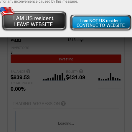
y for any inconvenience caused by this message.
Simple
Advanced
ACCOUNT
PROJECT NAME
5329507
Стабильность как в банке3
REGISTERED
ACCOUNT TYPE
1316
days
PAMM
INVESTORS
3
Investing
BALANCE
EQUITY
839.53
431.09
TOTAL PROFIT
0.00%
TRADING AGGRESSION
Loading...