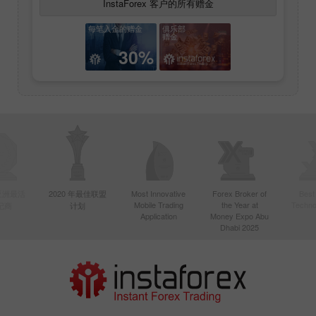
InstaForex 客户的所有赠金
每笔入金的赠金
俱乐部
赠金
30%
年亚洲最活
2020 年最佳联盟
Most Innovative
Forex Broker of
Best
Mobile Trading
the Year at
Techno
纪商
计划
Application
Money Expo Abu
Dhabi 2025