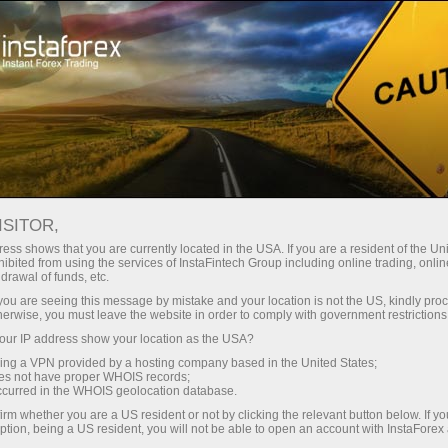
关于InstaForex
传媒眼中的我们
新收入水平跟InstaForex的PAMM系统
ISITOR,
新收入水平跟INSTAFOREX的
ess shows that you are currently located in the USA. If you are a resident of the Uni
ibited from using the services of InstaFintech Group including online trading, online
PAMM系统
drawal of funds, etc.
k you are seeing this message by mistake and your location is not the US, kindly pro
herwise, you must leave the website in order to comply with government restrictions
ur IP address show your location as the USA?
Open trading account
sing a VPN provided by a hosting company based in the United States;
oes not have proper WHOIS records;
occurred in the WHOIS geolocation database.
Open demo account
irm whether you are a US resident or not by clicking the relevant button below. If y
ption, being a US resident, you will not be able to open an account with InstaForex