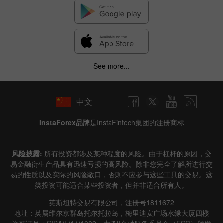
See more...
中文
InstaForex品牌
是InstaFintech集团的注册商标
风险披露:
所有投资都涉及某种程度的风险。由于杠杆的原因，交
易金融衍生产品具有迅速亏损的高风险。除非您完全了解所进行交
易的性质以及实际的风险敞口，否则不应参与这些工具的交易。这
类投资可能适合某些投资者，但并非适合所有人。
英斯坦特交易有限公司，注册号1811672
地址：英属维尔京群岛托尔托拉岛，梅里迪安广场水缘大厦四楼
许可证号：SIBA/L/14/1082，由BVI金融服务委员会（FSC）颁发