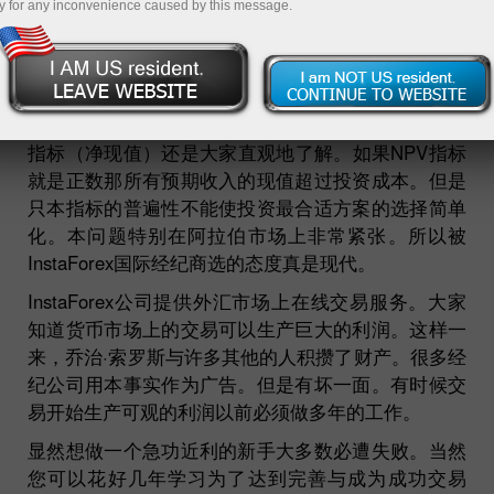
y for any inconvenience caused by this message.
在企业财务状况与投资管理方面上的关键问题就是保
证投资的需要收益率。新手可以因为许多省略记号完
全不知所措：ROI, ROE, EVA, PBP, PV, NPV... 最后
指标（净现值）还是大家直观地了解。如果NPV指标
就是正数那所有预期收入的现值超过投资成本。但是
只本指标的普遍性不能使投资最合适方案的选择简单
化。本问题特别在阿拉伯市场上非常紧张。所以被
InstaForex国际经纪商选的态度真是现代。
InstaForex公司提供外汇市场上在线交易服务。大家
知道货币市场上的交易可以生产巨大的利润。这样一
来，乔治·索罗斯与许多其他的人积攒了财产。很多经
纪公司用本事实作为广告。但是有坏一面。有时候交
易开始生产可观的利润以前必须做多年的工作。
显然想做一个急功近利的新手大多数必遭失败。当然
您可以花好几年学习为了达到完善与成为成功交易