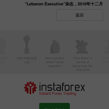
“Lebanon Executive”杂志，2010年十二月
返回
年亚洲最活
2020 年最佳联盟
Most Innovative
Forex Broker of
Best
Mobile Trading
the Year at
Techno
纪商
计划
Application
Money Expo Abu
Dhabi 2025