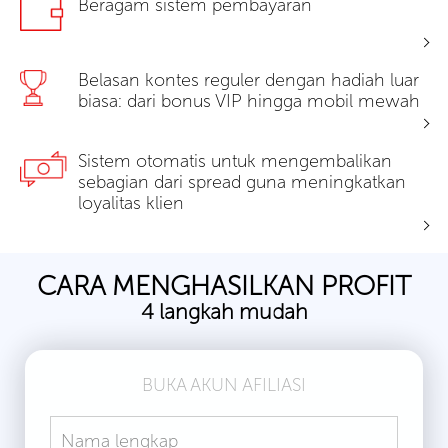
Beragam sistem pembayaran
Belasan kontes reguler dengan hadiah luar
biasa: dari bonus VIP hingga mobil mewah
Sistem otomatis untuk mengembalikan
sebagian dari spread guna meningkatkan
loyalitas klien
CARA MENGHASILKAN PROFIT
4 langkah mudah
BUKA AKUN AFILIASI