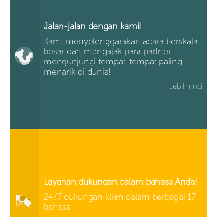
Jalan-jalan dengan kami!
Kami menyelenggarakan acara berskala
besar dan mengajak para partner
mengunjungi tempat-tempat paling
menarik di dunia!
Lebih rinci
Layanan dukungan dalam bahasa Anda!
24/7 dukungan klien dalam berbagai 17
bahasa