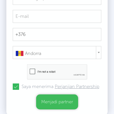
Andorra
Saya menerima
Perjanjian Partnership
Menjadi partner