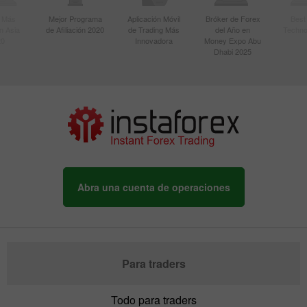
r Más
Mejor Programa
Aplicación Móvil
Bróker de Forex
Best
n Asia
de Afiliación 2020
de Trading Más
del Año en
Techno
20
Innovadora
Money Expo Abu
Dhabi 2025
Abra una cuenta de operaciones
Para traders
Todo para traders