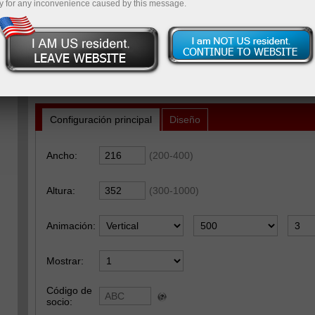
y for any inconvenience caused by this message.
Abra una cuenta demo
Configuración de parámetros
Configuración principal
Diseño
Ancho:
(200-400)
Altura:
(300-1000)
Animación:
Mostrar:
Código de
socio: