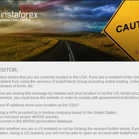
Partners area
InstaForex Informers
Opiniones de Traders
ISITOR,
ess shows that you are currently located in the USA. If you are a resident of the Uni
HERRAMIENTAS WEB
ibited from using the services of InstaFintech Group including online trading, online
drawal of funds, etc.
INSTAFOREX: OPINIONES
k you are seeing this message by mistake and your location is not the US, kindly pro
herwise, you must leave the website in order to comply with government restrictions
DE TRADERS
ur IP address show your location as the USA?
sing a VPN provided by a hosting company based in the United States;
oes not have proper WHOIS records;
occurred in the WHOIS geolocation database.
Abra una cuenta de operaciones
irm whether you are a US resident or not by clicking the relevant button below. If y
ption, being a US resident, you will not be able to open an account with InstaForex