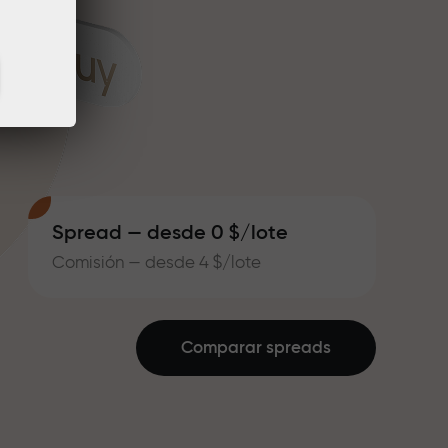
Spread — desde 0 $/lote
Comisión — desde 4 $/lote
Comparar spreads