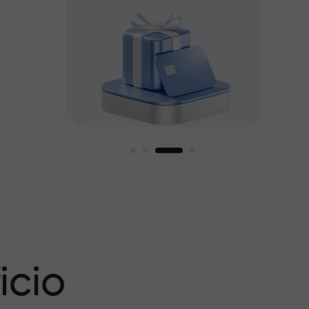
amos
icio