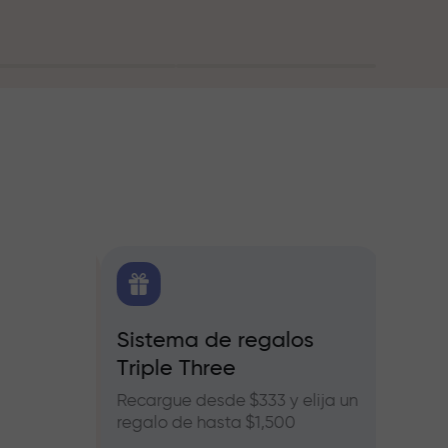
O
Sistema de regalos
Bonos
Triple Three
e Forex,
Partic
ros
InstaF
Recargue desde $333 y elija un
benefic
regalo de hasta $1,500