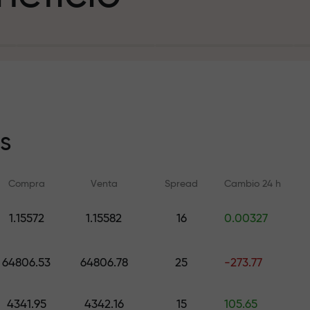
sito
s
Compra
Venta
Spread
Cambio 24 h
y en la pista
1.15572
1.15582
16
0.00327
Formación en línea
Análisis de FX.C
e de regalos
Aprenda a operar desde cero —
Pronósticos diarios d
64806.53
64806.78
25
-273.77
cursos y seminarios web para
criptomonedas y futu
todos los niveles
4341.95
4342.16
15
105.65