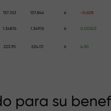
galo de hasta $1,500
157.763
157.844
6
-0.608
esgo — garantiz
1.34876
1.34976
6
0.00345
223.95
224.01
6
4.50
a X1000 — el
r más grande del
o para su benef