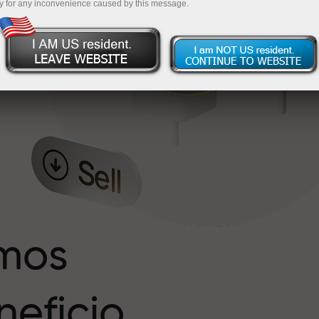
y for any inconvenience caused by this message.
s
r
imos
eficio