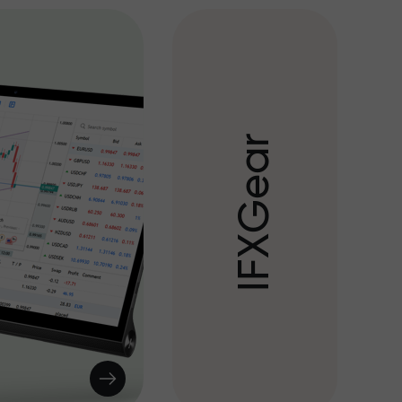
r
a
e
G
X
F
I