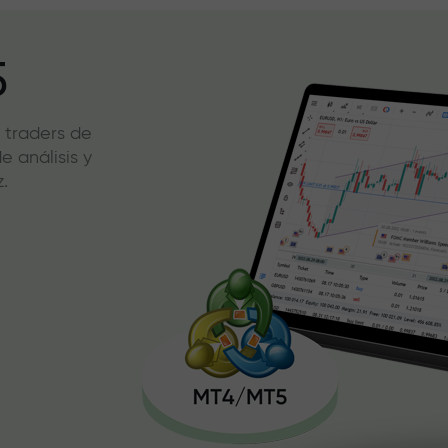
5
 traders de
 análisis y
.