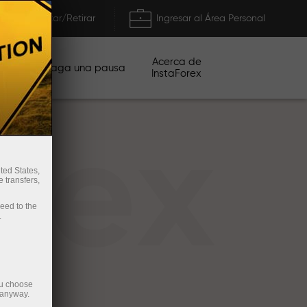
Depositar/Retirar
Ingresar al Área Personal
Acerca de
ñas
Haga una pausa
InstaForex
rex
ted States,
 transfers,
ceed to the
.
ou choose
 anyway.