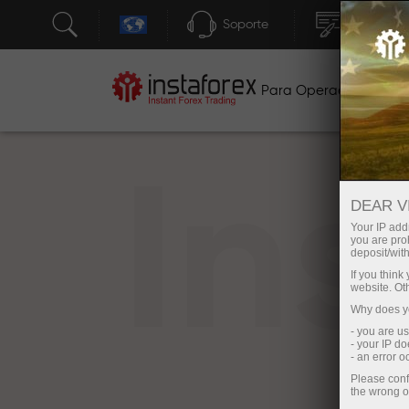
Soporte
Apertura 
Para Operadores
P
In
DEAR V
Your IP addr
you are proh
deposit/with
If you thin
website. Ot
Why does yo
- you are u
- your IP d
- an error 
Please conf
the wrong o