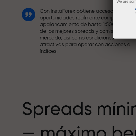
We are sorr
Con InstaForex obtiene acceso a
oportunidades realmente competitivas:
apalancamiento de hasta 1:5000, unos
de los mejores spreads y comisiones del
mercado, así como condiciones
atractivas para operar con acciones e
índices.
Hemos desarrollado un sistema de bono
que hace el trading aún más atractivo.
Cada cliente de InstaForex puede recibi
hasta un 30% al recargar su cuenta,
además de aprovechar otras
promociones y ofertas.
Spreads mín
La velocidad de la pista y la velocidad
— máximo ben
de las operaciones comparten los
mismos valores. Ales Loprais aporta