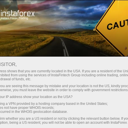
instantánea de la cuenta
Plataforma comercial
Para
Para
Para Socios
Campa
rincipiantes
Inversionistas
staFo
ISITOR,
ess shows that you are currently located in the USA. If you are a resident of the Uni
ibited from using the services of InstaFintech Group including online trading, online
drawal of funds, etc.
k you are seeing this message by mistake and your location is not the US, kindly pro
herwise, you must leave the website in order to comply with government restrictions
ur IP address show your location as the USA?
sing a VPN provided by a hosting company based in the United States;
oes not have proper WHOIS records;
occurred in the WHOIS geolocation database.
irm whether you are a US resident or not by clicking the relevant button below. If y
ption, being a US resident, you will not be able to open an account with InstaForex