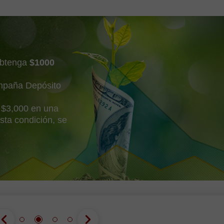
ios. Ni el contexto fundamental
obtenga
$1000
mpaña Depósito
 $3,000 en una
sta condición, se