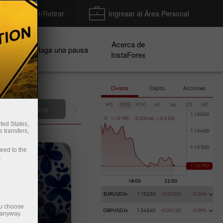
Depositar/Retirar
Ingresar al Área Personal
Acerca de
ñas
Haga una pausa
InstaForex
Divisas
Cripto
Acciones
M5
M15
M30
H1
H4
D1
W1
Deposite dinero
C
1
.
1
5
1
9
0
-
0
.
0
0
0
4
0
(
-
0
.
0
3
%
)
ted States,
 transfers,
ceed to the
.
EURUSD.fx
1.15230
-0.00300
-0.26%
ou choose
GBPUSD.fx
1.34560
-0.00120
-0.09%
 anyway.