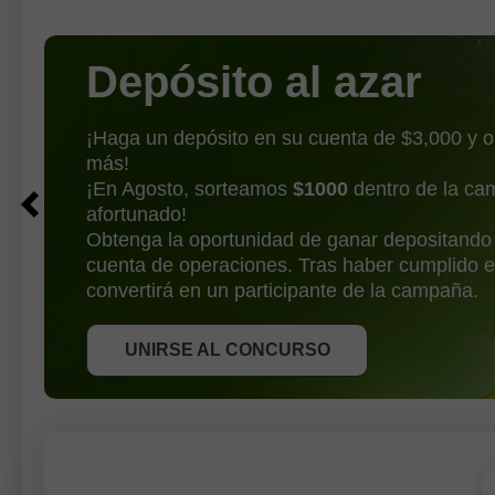
benefic
Depósito al azar
¡Haga un depósito en su cuenta de $3,000 y 
más!
¡En Agosto, sorteamos
$1000
dentro de la ca
afortunado!
Obtenga la oportunidad de ganar depositando
cuenta de operaciones. Tras haber cumplido e
OBTENER BONO
convertirá en un participante de la campaña.
UNIRSE AL CONCURSO
UNIRSE AL CONCURSO
UNIRSE AL CONCURSO