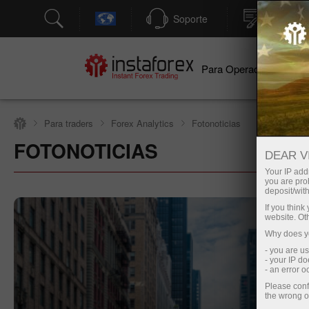
Soporte
Apertura
Para Operadores
Par
Para traders
Forex Analytics
Fotonoticias
FOTONOTICIAS
Abra una cuenta de operaciones
Abr
DEAR V
Your IP addr
you are proh
deposit/with
If you thin
website. Ot
Why does yo
- you are u
- your IP d
- an error 
Please conf
the wrong o