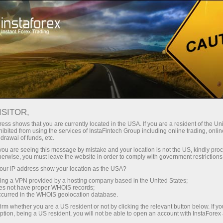
 instantánea de la cuenta
Plataforma comercial
a Principiantes
Para Inversionistas
Para Socios
Campa
a una cuenta demo
ISITOR,
ess shows that you are currently located in the USA. If you are a resident of the Uni
ibited from using the services of InstaFintech Group including online trading, online
drawal of funds, etc.
k you are seeing this message by mistake and your location is not the US, kindly pro
herwise, you must leave the website in order to comply with government restrictions
ur IP address show your location as the USA?
sing a VPN provided by a hosting company based in the United States;
oes not have proper WHOIS records;
occurred in the WHOIS geolocation database.
irm whether you are a US resident or not by clicking the relevant button below. If y
ption, being a US resident, you will not be able to open an account with InstaForex