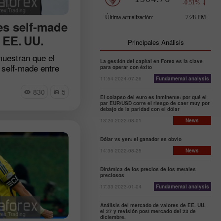
es self-made
 EE. UU.
Principales Análisis
uestran que el
La gestión del capital en Forex es la clave
self-made entre
para operar con éxito
s más ricas sigue
11:54 2024-07-26
Fundamental analysis
resarias que
830
5
or sí mismas:
El colapso del euro es inminente: por qué el
par EUR/USD corre el riesgo de caer muy por
gocio desde cero
debajo de la paridad con el dólar
n la cima de la
13:20 2022-08-01
News
 camino es el
o duro, cálculo
Dólar vs yen: el ganador es obvio
dad de ver
14:35 2022-08-25
News
e otros ven
 reseña – las
Dinámica de los precios de los metales
preciosos
ás adineradas que
17:33 2023-01-04
Fundamental analysis
smas.
Análisis del mercado de valores de EE. UU.
el 27 y revisión post mercado del 23 de
diciembre.