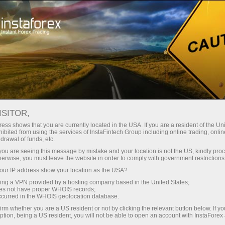
Para Principiantes
Preguntas Frecuentes
Sistema PAMM
ISITOR,
ess shows that you are currently located in the USA. If you are a resident of the Uni
ibited from using the services of InstaFintech Group including online trading, online
Do you have any
drawal of funds, etc.
k you are seeing this message by mistake and your location is not the US, kindly pro
questions?
herwise, you must leave the website in order to comply with government restrictions
ur IP address show your location as the USA?
We have the answers. We created this section
sing a VPN provided by a hosting company based in the United States;
oes not have proper WHOIS records;
with the most frequently asked questions about
occurred in the WHOIS geolocation database.
the affiliate program, trading conditions, the
irm whether you are a US resident or not by clicking the relevant button below. If y
PAMM system, registration, verification, and
ption, being a US resident, you will not be able to open an account with InstaForex
other issues.