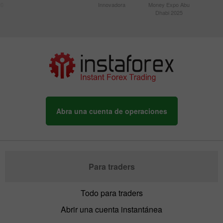
20
Innovadora
Money Expo Abu
Dhabi 2025
Abra una cuenta de operaciones
Para traders
Todo para traders
Abrir una cuenta instantánea