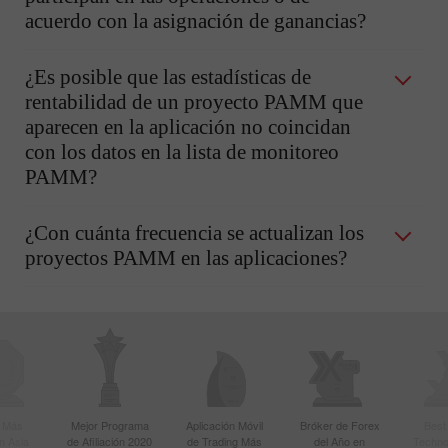
acuerdo con la asignación de ganancias?
¿Es posible que las estadísticas de
rentabilidad de un proyecto PAMM que
aparecen en la aplicación no coincidan
con los datos en la lista de monitoreo
PAMM?
¿Con cuánta frecuencia se actualizan los
proyectos PAMM en las aplicaciones?
r Más
Mejor Programa
Aplicación Móvil
Bróker de Forex
Best
n Asia
de Afiliación 2020
de Trading Más
del Año en
Techno