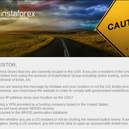
Spreads mínimos
— máximo beneficio
ISITOR,
ess shows that you are currently located in the USA. If you are a resident of the Uni
Bono del 30%
ibited from using the services of InstaFintech Group including online trading, online
Con InstaForex obtiene acceso a
drawal of funds, etc.
oportunidades realmente
en cada depósito
k you are seeing this message by mistake and your location is not the US, kindly pro
competitivas: apalancamiento de
herwise, you must leave the website in order to comply with government restrictions
hasta 1:5000, unos de los mejores
ur IP address show your location as the USA?
Velocidad
spreads y comisiones del
sing a VPN provided by a hosting company based in the United States;
mercado, así como condiciones
oes not have proper WHOIS records;
en el trading y en la pista
occurred in the WHOIS geolocation database.
atractivas para operar con
irm whether you are a US resident or not by clicking the relevant button below. If y
acciones e índices.
ption, being a US resident, you will not be able to open an account with InstaForex
Su propio bote de regalos
Hemos desarrollado un sistema