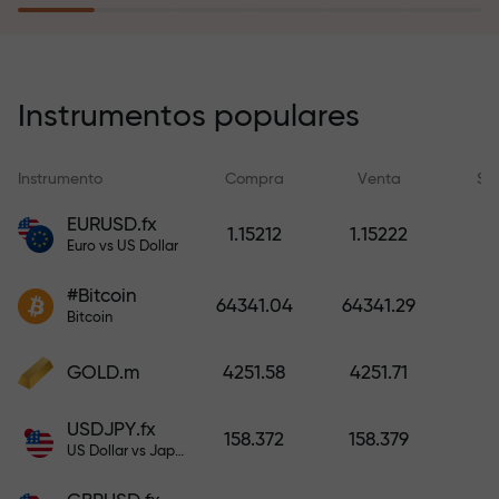
recargar su cuenta.
El programa de seguro de riesgos
compensa sus pérdidas y
Instrumentos populares
garantiza triplicar el beneficio
durante 6 meses. ¡Opere con
Instrumento
Compra
Venta
Sp
tranquilidad: su capital está
protegido!
EURUSD.fx
1.15212
1.15222
Euro vs US Dollar
Recargue la cuenta y obtenga un
#Bitcoin
bono mil veces mayor que su
64341.04
64341.29
Bitcoin
depósito. X1000 no es un error
tipográfico. Cuanto mayor sea el
GOLD.m
4251.58
4251.71
depósito, mayor será el
multiplicador.
USDJPY.fx
158.372
158.379
US Dollar vs Japanese Yen