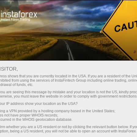
Para Inversionistas
Sistema PAMM
Monitoreo
Monitoreo de la cuenta 8157969 - maxforex
ISITOR,
FOREX MONITORING
ess shows that you are currently located in the USA. If you are a resident of the Uni
ibited from using the services of InstaFintech Group including online trading, online
drawal of funds, etc.
k you are seeing this message by mistake and your location is not the US, kindly pro
herwise, you must leave the website in order to comply with government restrictions
Abra una cuenta de operaciones
ur IP address show your location as the USA?
sing a VPN provided by a hosting company based in the United States;
Abra una cuenta demo
oes not have proper WHOIS records;
occurred in the WHOIS geolocation database.
irm whether you are a US resident or not by clicking the relevant button below. If y
ption, being a US resident, you will not be able to open an account with InstaForex