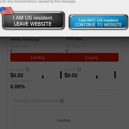
y for any inconvenience caused by this message.
Simple
Advanced
ACCOUNT
PROJECT NAME
8157969
maxforex
REGISTERED
ACCOUNT TYPE
4620
days
PAMM
ForexCopy
INVESTORS
FOLLOWERS
0
0
Investing
Copying
BALANCE
EQUITY
0.02
0.02
TOTAL PROFIT
0.00%
TRADING AGGRESSION
Loading...