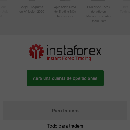
r Más
Mejor Programa
Aplicación Móvil
Bróker de Forex
Best
n Asia
de Afiliación 2020
de Trading Más
del Año en
Techno
20
Innovadora
Money Expo Abu
Dhabi 2025
Abra una cuenta de operaciones
Para traders
Todo para traders