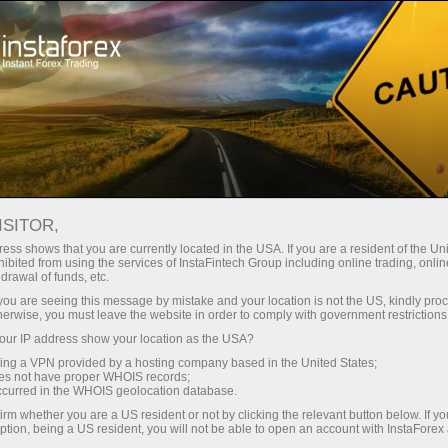
Acerca de InstaForex
InstaSport
InstaForex Loprais Team
Loprais Team Gallery
ISITOR,
GALERÍA DE IMÁGENES DEL
ess shows that you are currently located in the USA. If you are a resident of the Uni
ibited from using the services of InstaFintech Group including online trading, online
EQUIPO INSTAFOREX
drawal of funds, etc.
k you are seeing this message by mistake and your location is not the US, kindly pro
LOPRAIS TEAM - SILK WAY
herwise, you must leave the website in order to comply with government restrictions
RALLY 2012
ur IP address show your location as the USA?
sing a VPN provided by a hosting company based in the United States;
oes not have proper WHOIS records;
occurred in the WHOIS geolocation database.
irm whether you are a US resident or not by clicking the relevant button below. If y
raciones
ption, being a US resident, you will not be able to open an account with InstaForex