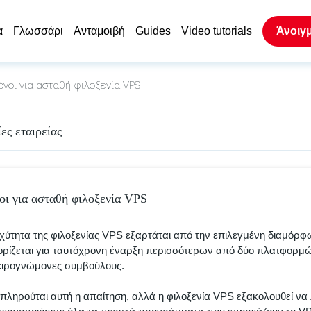
α
Γλωσσάρι
Ανταμοιβή
Guides
Video tutorials
Άνοιγ
γοι για ασταθή φιλοξενία VPS
ες εταιρείας
οι για ασταθή φιλοξενία VPS
χύτητα της φιλοξενίας VPS εξαρτάται από την επιλεγμένη διαμόρφ
ρίζεται για ταυτόχρονη έναρξη περισσότερων από δύο πλατφορμ
ειρογνώμονες συμβούλους.
πληρούται αυτή η απαίτηση, αλλά η φιλοξενία VPS εξακολουθεί να λ