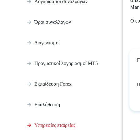
απεν
Λογαριασμοί συναλλαγών
Mana
Ο ευ
Όροι συναλλαγών
Διαγωνισμοί
Π
Πραγματικοί λογαριασμοί MT5
Εκπαίδευση Forex
Π
Επαλήθευση
Υπηρεσίες εταιρείας