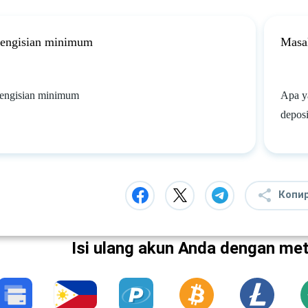
engisian minimum
Masal
engisian minimum
Apa ya
deposi
Копи
Isi ulang akun Anda dengan me