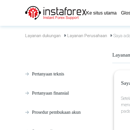
Ke situs utama
Glo
Layanan dukungan
Layanan Perusahaan
Saya ada
Layanan
Pertanyaan teknis
Say
Pertanyaan finansial
Sete
menu
pada
Prosedur pembukaan akun