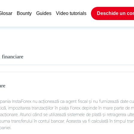
Glosar
Bounty
Guides
Video tutorials
Deschide un co
i financiare
are
nia InstaForex nu acționează ca agent fiscal și nu furnizează date cu privi
tică, impozitarea tranzacțiilor în piața Forex depinde în mare parte de m
acționare. Atunci când se utilizează sistemele de plată și retragerea ult
suma transferului în contul bancar. Aceasta va fi calculată în timpul tran
aniei.