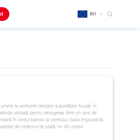
nt
RO
re la veniturile clienților autorităților fiscale. În
etoda utilizată pentru retragerea dintr-un cont de
erioară în contul bancar al clientului, baza impozabilă
zacției din sistemul de plată, nu din contul