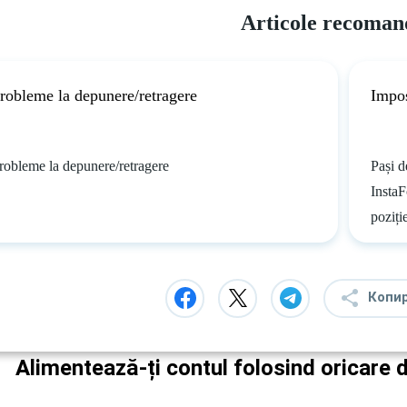
Articole recoman
robleme la depunere/retragere
Impos
robleme la depunere/retragere
Pași d
InstaF
poziți
Копи
Alimentează-ți contul folosind oricare 