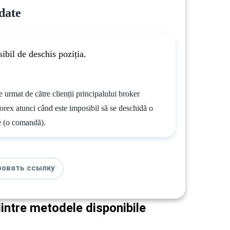
date
ibil de deschis poziția.
e urmat de către clienții principalului broker
orex atunci când este imposibil să se deschidă o
e (o comandă).
ровать ссылку
dintre metodele disponibile