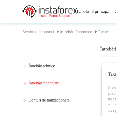
La site-ul principal
Serviciul de suport
Întrebări financiare
Taxare
Întrebăr
Întrebări tehnice
Tax
Întrebări financiare
Compa
prac
tranz
Conturi de tranzacționare
este 
comp