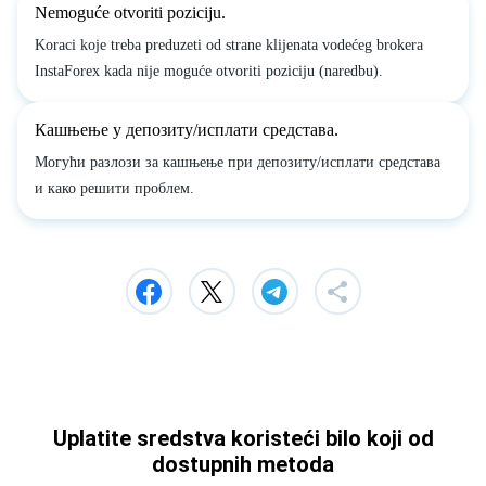
Nemoguće otvoriti poziciju.
Koraci koje treba preduzeti od strane klijenata vodećeg brokera
InstaForex kada nije moguće otvoriti poziciju (naredbu).
Кашњење у депозиту/исплати средстава.
Могући разлози за кашњење при депозиту/исплати средстава
и како решити проблем.
Uplatite sredstva koristeći bilo koji od
dostupnih metoda