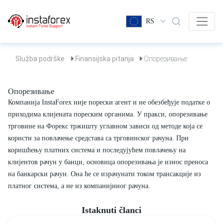
RS
Služba podrške
Finansijska pitanja
Опорезивање
Опорезивање
Компанија InstaForex није порески агент и не обезбеђује податке о
приходима клијената пореским органима. У пракси, опорезивање
трговине на Форекс тржишту углавном зависи од методе која се
користи за повлачење средстава са трговинског рачуна. При
коришћењу платних система и последујућем повлачењу на
клијентов рачун у банци, основица опорезивања је износ преноса
на банкарски рачун. Она ће се израчунати током трансакције из
платног система, а не из компанијиног рачуна.
Istaknuti članci