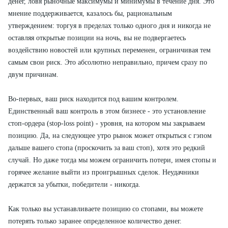
денег, ловя рыночные максимумы и минимумы в течение дня. Это
мнение поддерживается, казалось бы, рациональным
утверждением: торгуя в пределах только одного дня и никогда не
оставляя открытые позиции на ночь, вы не подвергаетесь
воздействию новостей или крупных переменен, ограничивая тем
самым свои риск. Это абсолютно неправильно, причем сразу по
двум причинам.
Во-первых, ваш риск находится под вашим контролем.
Единственный ваш контроль в этом бизнесе - это установление
стоп-ордера (stop-loss point) - уровня, на котором мы закрываем
позицию. Да, на следующее ут­ро рынок может открыться с гэпом
дальше вашего стопа (проскочить за ваш стоп), хотя это редкий
случай. Но даже тогда мы можем ограничить по­тери, имея стопы и
горячее желание выйти из проигрышных сделок. Неудачники
держатся за убытки, победители - никогда.
Как только вы устанавливаете позицию со стопами, вы можете
потерять только заранее определенное количество денег.