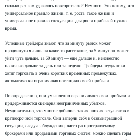
сколько раз вам удавалось по­вторить это? Немного. Это потому, что
универсальное правило жизни, т. е. роста, такое же как и
универсальное правило спекуляции: для роста прибылей нужно
время.
Успешные трейдеры знают, что за минуту рынок может
продвинуться лишь на какое-то расстояние, за 5 минут он может
уйти чуть дальше, за 60 ми­нут — еще дальше и, неизвестно
насколько дальше за день или за неделю. Трейдеры-неудачники
хотят торговать в очень коротких временных про­межутках,
автоматически ограничивая потенциал своей прибыли.
По определению, они умышленно ограничивают свои прибыли и
при­держиваются сценария неограниченных убытков.
Неудивительно, что многие добились таких плохих результатов в
краткосрочной торгов­ле. Они заперли себя в безвыигрышной
ситуации, следуя заблуждению, ча­сто распространяемому
брокерами или продавцами торговых систем: мож­но сделать горы