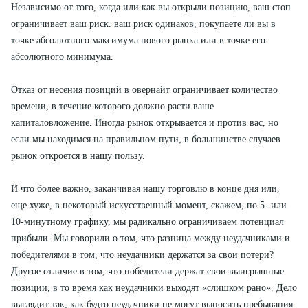
Независимо от того, когда или как вы открыли позицию, ваш стоп
ограничивает ваш риск. ваш риск одинаков, покупаете ли вы в
точке абсолютного максимума нового рынка или в точке его
абсолютного минимума.
Отказ от несения позиций в овернайт ограничивает количество
време­ни, в течение которого должно расти ваше
капиталовложение. Иногда ры­нок открывается и против вас, но
если мы находимся на правильном пути, в большинстве случаев
рынок откроется в нашу пользу.
И что более важно, заканчивая нашу торговлю в конце дня или,
еще хуже, в некоторый искусственный момент, скажем, по 5- или
10-минутному графи­ку, мы радикально ограничиваем потенциал
прибыли. Мы говорили о том, что разница между неудачниками и
победителями в том, что неудачники держат­ся за свои потери?
Другое отличие в том, что победители держат свои выиг­рышные
позиции, в то время как неудачники выходят «слишком рано». Дело
выглядит так, как будто неудачники не могут выносить пребывания