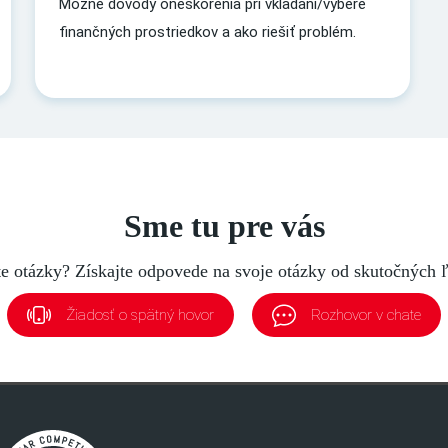
Možné dôvody oneskorenia pri vkladaní/výbere
finančných prostriedkov a ako riešiť problém.
Sme tu pre vás
e otázky? Získajte odpovede na svoje otázky od skutočných ľ
Žiadosť o spätný hovor
Rozhovor v chate