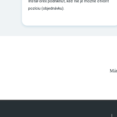
InstaForex podniknúť, keď nie je možné otvoriť
pozíciu (objednávku).
Mát