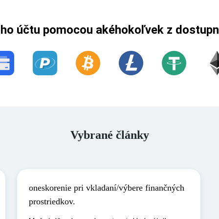
šho účtu pomocou akéhokoľvek z dostup
Vybrané články
oneskorenie pri vkladaní/výbere finančných
prostriedkov.