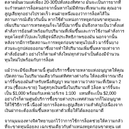
ตลาดผันผวนแค่เพียง 20-30บิ๊ปทั้งสองทิศทาง มันจะเป็นการยากที่
จะกำหนดการล็อคนอกจากนั้นหากไม่มีทักษะที่เหมาะสม คุณอาจ
สูญเสียทุกอย่างไปรวดเร็ว คนฝ่ายหนึ่งมองว่าการล็อคไส้ใน
สถานการณ์เดียวกันนั้น หากใช้ตำแหน่งการหยุดก่อนขาดทุนและ
เพิ่มปริมาณการเทรดคุณก็จะได้บิ๊ปมากขึ้น มันจึงกลายเป็นว่าตั้งแต่
คำสั่งการย้อนตัวพร้อมกับปริมาณที่เพิ่มขึ้นและการใช้งานคำสั่งการ
หยุดโดยทั่วไปและไปพิสูจน์ถึงประสิทธิภาพของมัน นอกจากนั้น
หลังจากมีการปิดสถานะการหยุดก่อนขาดทุนไปแล้ว มาร์จิ้นบาง
ส่วนจะถูกปล่อยออกมาซึ่งอาจทำให้ปริมาณเพิ่มขึ้นหลายเท่าจาก
คำสั่งย้อนตัว อย่างไรก็ตามคำสั่งใหม่ทุกส่วนจำเป็นต้องมีจำนวน
ทุนใหม่ไปพร้อมกับการล็อค 
แม้ว่าจะมีข้อเสียตามนี้ ศูนย์บริการซื้อขายหลายแห่งอนุญาตให้คุณ
เปิดสถานะในปริมาณเดียวกันแต่ทิศทางต่างกัน ให้ลองพิจารณาถึง
มาร์จิ้นของมันสำหรับหนึ่งสัญญา หมายความว่าสถานะที่เปิดมา 2 
ส่วน (ซื้อและขาย) ในคู่สกุลเงินหนึ่งในปริมาณที่ 1ล็อค มาร์จิ้นจะ
เป็น $1,000 พร้อมกับเลฟเวอร์เรจ 1:100   แทนที่จะเป็น $2,000 
อย่างไรก็ตามศูนย์บริการซื้อขายต่างประเทศส่วนมากก็ไม่อนุญาต
ให้ใช้วิธีการนี้ เนื่องด้วยการล็อคจะสูญเสียความสำคัญไปเนื่องจาก
เงินฝากจะต้องเพิ่มขึ้นหลายเท่าตัวเพื่อให้ได้ผลออกมาดี 
จากมุมมองทางจิตวิทยาบอกไว้ว่าการใช้การล็อคช่วยให้ความกลัว
ที่จะขาดทุนน้อยลง เฉกเช่นเดียวกับตำแหน่งหยุดก่อนขาดทุน แต่