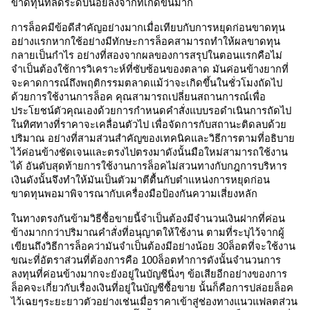
ขาดทุนที่ลดระดับน้อยลงจากที่เกิดขึ้นมาก 
การล็อคมีข้อดีสำคัญอย่างมากเมื่อเทียบกับการหยุดก่อนขาดทุน 
อย่างแรกหากใช้อย่างมีทักษะการล็อคสามารถทำให้ผลขาดทุน
กลายเป็นกำไร อย่างที่สองจากผลของการสรุปในตอนแรกคือไม่
จำเป็นต้องใช้การวิเคราะห์ที่ซับซ้อนของตลาด มันค่อนข้างยากที่
จะคาดการณ์ถึงพฤติกรรมตลาดแม้ว่าจะเกิดขึ้นในชั่วโมงถัดไป 
ด้วยการใช้งานการล็อค คุณสามารถเปลี่ยนสถานการณ์เพื่อ
ประโยชน์ตัวคุณเองด้วยการกำหนดคำสั่งแบบรอดำเนินการถัดไป
ในทิศทางที่ราคาจะเคลื่อนตัวไป เพื่อจัดการกับสถานะติดลบด้วย
ปริมาณ อย่างที่สามส่วนสำคัญของเทคนิคและวิธีการตามที่อธิบาย
ไว้ค่อนข้างชัดเจนและตรงไปตรงมาดังนั้นมือใหม่สามารถใช้งาน
ได้ อันดับสุดท้ายการใช้งานการล็อคไม่สวนทางกับกฎการบริหาร
เงินดังนั้นจึงทำให้มันเป็นตัวมาตีตื้นกับตำแหน่งการหยุดก่อน
ขาดทุนพอมาพิจารณากับเครื่องมือป้องกันความเสี่ยงหลัก 
ในทางตรงกันข้ามวิธีซื้อขายนี้จำเป็นต้องมีจำนวนเงินฝากที่ค่อน
ข้างมากกว่าปริมาณคำสั่งที่อนุญาตให้ใช้งาน ตามที่ระบุไว้จากผู้
เขียนถึงวิธีการล็อคว่ามันจำเป็นต้องมีอย่างน้อย 30ล็อตที่จะใช้งาน
ขณะที่อัตราส่วนที่ต้องการคือ 100ล็อตทำการดังนั้นจำนวนการ
ลงทุนที่ค่อนข้างมากจะยังอยู่ในบัญชีนิ่งๆ ข้อเสียอีกอย่างของการ
ล็อคจะเกี่ยวกับเรื่องเงินที่อยู่ในบัญชีซื้อขาย นั้นก็คือการปล่อยล็อค
ไว้เฉยๆระยะยาวตัวอย่างเช่นเมื่อราคาเข้าสู่ช่องทางแนวแฟลตส่วน