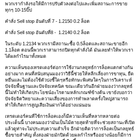
พวกเรากำลังรอให้มีการปรับตัวลงต่อไปและเพิ่มสถานะการขาย
ทุกๆ 10-15บิ๊ป 
คำสั่ง Sell stop อันดับที่ 7 - 1.2150 0.2 ล็อต
คำสั่ง Sell stop อันดับที่8 -  1.2140 0.2 ล็อต
ในระดับ 1.2134 พวกเรามีสถานะซื้อ 0.5ล็อตและสถานะขายอีก 
1.1ล็อต ตอนนี้พวกเราสามารถปิดทุกคำสั่งได้ มันเลยทำให้พวกเรา
ได้ผลกำไรมาทั้งหมด 
ความเห็นของเทรดเดอร์ต่อการใช้งานกลยุทธ์การล็อคแตกต่างกัน
อย่างมาก คนที่สนับสนุนมองว่าวิธีนี้ช่วยให้หลีกเลี่ยงการขาทุน, ยืด
หยึ่นและไม่ต้องใช้ตัวบ่งชี้ใดๆหรือทักษะพิเศษใดๆในการวิเคราะห์
ปัจจัยพื้นฐานและปัจจัยเทคนิค ขณะเดียวกันอีกฝ่ายมองว่ากลยุทธ์
นี้ไม่ทำให้เกิดประโยชน์อะไรตามหลักเกณฑ์ข้างต้น เขายังบอกว่า
ปัจจัยจิตวิทยาและความเสี่ยงของการทำพลาดครั้งใหญ่สามารถ
ทำให้เกิดการสูญเสียเงินฝากได้อย่างแน่นอน 
เทรดเดอร์คนที่ใช้การล็อคเองก็มีความเห็นที่หลากหลายต่อ
ประเด็นนี้ บางคนมองว่ามันเป็นไม้ตายสุดท้ายที่จะช่วยสถานะที่เปิด
แล้วดูท่าจะไม่ประสบความสำเร็จ อีกฝ่ายคิดว่าการล็อคเป็นกลยุทธ์
ซื้อขายสำคัญ ทั้งสองฝ่ายมักปิดด้วยผลกำไรหรืออย่างน้อยก็มีการ