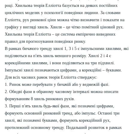
році. Хвильова теорія Елліотта базується на деяких постійних
циклічних моделях у психології поведінки людини. За словами
Елліотта, рух ринкової ціни можна чітко визначити і показати на
графіку у вигляді хвиль. Хвиля – це чітко помітний ціновий рух.
Хвильова теорія Елліотта – це система емпірично виведених
правил для прогнозування поведінки ринку.
В рамках бичачого тренду хвилі 1, 3 і 5 є імпульсними хвилями, які
поділяються на п'ять хвиль меншого розміру. Хвилі 2 і 4 є
корекційними хвилями, і вони поділяються на три підхвилі.
Імпульсні хвилі позначаються цифрами, а корекційні – буквами.
Для всіх часових рамок теорія Елліотта стверджує:
1. Ринок може перебувати у бичачій або у ведмежій фазі.
2. Обидві фази в обраному часовому інтервалі можна описати
формуванням 8 хвиль ринкових рухів.
3. Перші п'ять хвиль будь-якої фази, які позначені цифрами,
формують основний ринковий тренд, або імпульс. Останні три
хвилі, які позначені буквами, формують корекційний рух,
протилежний основному тренду. Подальший розвиток в рамках