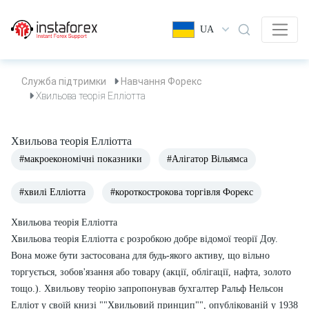
UA
Служба підтримки
Навчання Форекс
Хвильова теорія Елліотта
Хвильова теорія Елліотта
#макроекономічні показники
#Алігатор Вільямса
#хвилі Елліотта
#короткострокова торгівля Форекс
Хвильова теорія Елліотта
Хвильова теорія Елліотта є розробкою добре відомої теорії Доу.
Вона може бути застосована для будь-якого активу, що вільно
торгується, зобов'язання або товару (акції, облігації, нафта, золото
тощо.). Хвильову теорію запропонував бухгалтер Ральф Нельсон
Елліот у своїй книзі ""Хвильовий принцип"", опублікованій у 1938