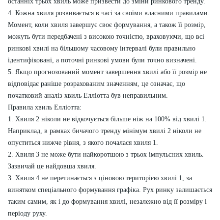
останніх трьох хвиль може призвести до зміни ринкового тренду.
4. Кожна хвиля розвивається в часі за своїми власними правилами.
Момент, коли хвиля завершує своє формування, а також її розмір,
можуть бути передбачені з високою точністю, враховуючи, що всі
ринкові хвилі на більшому часовому інтервалі були правильно
ідентифіковані, а поточні ринкові умови були точно визначені.
5. Якщо прогнозований момент завершення хвилі або її розмір не
відповідає раніше розрахованим значенням, це означає, що
початковий аналіз хвиль Елліотта був неправильним.
Правила хвиль Елліотта:
1. Хвиля 2 ніколи не відкочується більше ніж на 100% від хвилі 1.
Наприклад, в рамках бичачого тренду мінімум хвилі 2 ніколи не
опуститься нижче рівня, з якого почалася хвиля 1.
2. Хвиля 3 не може бути найкоротшою з трьох імпульсних хвиль.
Зазвичай це найдовша хвиля.
3. Хвиля 4 не перетинається з ціновою територією хвилі 1, за
винятком спеціального формування графіка. Рух ринку залишається
таким самим, як і до формування хвилі, незалежно від її розміру і
періоду руху.