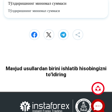
Тўлдиришнинг минимал суммаси
Тўлдиришнинг минимал суммаси
Mavjud usullardan birini ishlatib hisobingizni
to‘ldiring