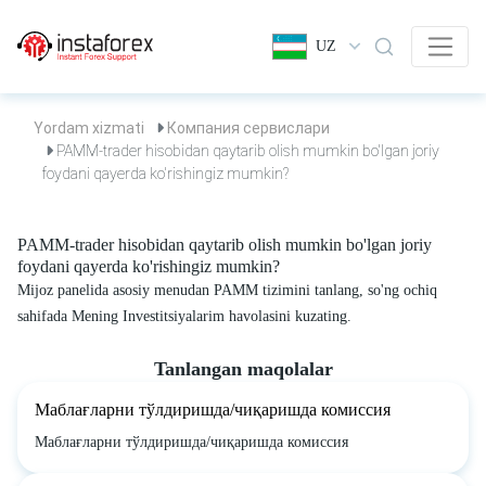
UZ
Yordam xizmati
Компания сервислари
PAMM-trader hisobidan qaytarib olish mumkin bo'lgan joriy
foydani qayerda ko'rishingiz mumkin?
PAMM-trader hisobidan qaytarib olish mumkin bo'lgan joriy
foydani qayerda ko'rishingiz mumkin?
Mijoz panelida asosiy menudan PAMM tizimini tanlang, so'ng ochiq
sahifada Mening Investitsiyalarim havolasini kuzating.
Tanlangan maqolalar
Маблағларни тўлдиришда/чиқаришда комиссия
Маблағларни тўлдиришда/чиқаришда комиссия