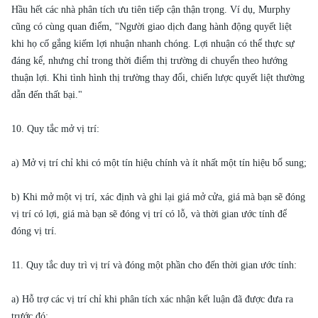
Hầu hết các nhà phân tích ưu tiên tiếp cận thận trọng. Ví dụ, Murphy
cũng có cùng quan điểm, "Người giao dịch đang hành động quyết liệt
khi họ cố gắng kiếm lợi nhuận nhanh chóng. Lợi nhuận có thể thực sự
đáng kể, nhưng chỉ trong thời điểm thị trường di chuyển theo hướng
thuận lợi. Khi tình hình thị trường thay đổi, chiến lược quyết liệt thường
dẫn đến thất bại."
10. Quy tắc mở vị trí:
a) Mở vị trí chỉ khi có một tín hiệu chính và ít nhất một tín hiệu bổ sung;
b) Khi mở một vị trí, xác định và ghi lại giá mở cửa, giá mà bạn sẽ đóng
vị trí có lợi, giá mà bạn sẽ đóng vị trí có lỗ, và thời gian ước tính để
đóng vị trí.
11. Quy tắc duy trì vị trí và đóng một phần cho đến thời gian ước tính:
a) Hỗ trợ các vị trí chỉ khi phân tích xác nhận kết luận đã được đưa ra
trước đó;