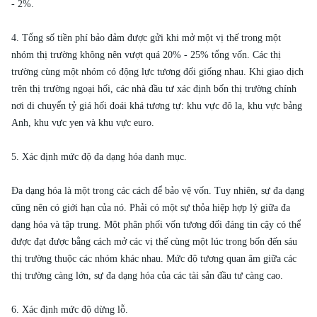
- 2%.
4. Tổng số tiền phí bảo đảm được gửi khi mở một vị thế trong một
nhóm thị trường không nên vượt quá 20% - 25% tổng vốn. Các thị
trường cùng một nhóm có động lực tương đối giống nhau. Khi giao dịch
trên thị trường ngoại hối, các nhà đầu tư xác định bốn thị trường chính
nơi di chuyển tỷ giá hối đoái khá tương tự: khu vực đô la, khu vực bảng
Anh, khu vực yen và khu vực euro.
5. Xác định mức độ đa dạng hóa danh mục.
Đa dạng hóa là một trong các cách để bảo vệ vốn. Tuy nhiên, sự đa dạng
cũng nên có giới hạn của nó. Phải có một sự thỏa hiệp hợp lý giữa đa
dạng hóa và tập trung. Một phân phối vốn tương đối đáng tin cậy có thể
được đạt được bằng cách mở các vị thế cùng một lúc trong bốn đến sáu
thị trường thuộc các nhóm khác nhau. Mức độ tương quan âm giữa các
thị trường càng lớn, sự đa dạng hóa của các tài sản đầu tư càng cao.
6. Xác định mức độ dừng lỗ.