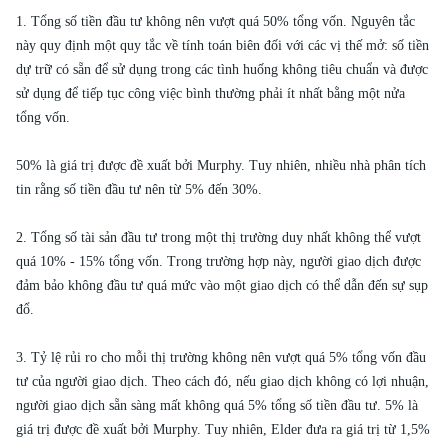
1. Tổng số tiền đầu tư không nên vượt quá 50% tổng vốn. Nguyên tắc
này quy định một quy tắc về tính toán biên đối với các vị thế mở: số tiền
dự trữ có sẵn để sử dụng trong các tình huống không tiêu chuẩn và được
sử dụng để tiếp tục công việc bình thường phải ít nhất bằng một nửa
tổng vốn.
50% là giá trị được đề xuất bởi Murphy. Tuy nhiên, nhiều nhà phân tích
tin rằng số tiền đầu tư nên từ 5% đến 30%.
2. Tổng số tài sản đầu tư trong một thị trường duy nhất không thể vượt
quá 10% - 15% tổng vốn. Trong trường hợp này, người giao dịch được
đảm bảo không đầu tư quá mức vào một giao dịch có thể dẫn đến sự sụp
đổ.
3. Tỷ lệ rủi ro cho mỗi thị trường không nên vượt quá 5% tổng vốn đầu
tư của người giao dịch. Theo cách đó, nếu giao dịch không có lợi nhuận,
người giao dịch sẵn sàng mất không quá 5% tổng số tiền đầu tư. 5% là
giá trị được đề xuất bởi Murphy. Tuy nhiên, Elder đưa ra giá trị từ 1,5%