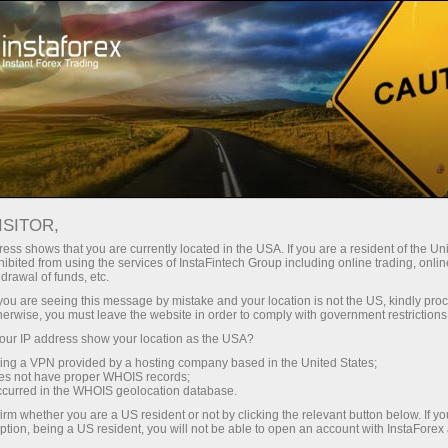
О компании
Kompaniya yangiliklari
МИСС ИНСТА АЗИЯ 2018 В
ISITOR,
МОСКВЕ.
ess shows that you are currently located in the USA. If you are a resident of the Uni
ibited from using the services of InstaFintech Group including online trading, online
drawal of funds, etc.
k you are seeing this message by mistake and your location is not the US, kindly pro
herwise, you must leave the website in order to comply with government restrictions
 ochish
ur IP address show your location as the USA?
sing a VPN provided by a hosting company based in the United States;
oes not have proper WHOIS records;
ochish
occurred in the WHOIS geolocation database.
irm whether you are a US resident or not by clicking the relevant button below. If y
ption, being a US resident, you will not be able to open an account with InstaForex