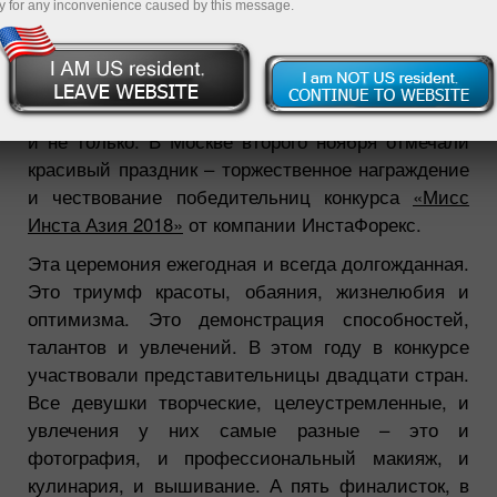
y for any inconvenience caused by this message.
09.11.2018 09:17 AM
Осень продлила бабье лето, подарив праздник
всем, кто причастен к трейдерскому сообществу
и не только. В Москве второго ноября отмечали
красивый праздник – торжественное награждение
и чествование победительниц конкурса
«Мисс
Инста Азия 2018»
от компании ИнстаФорекс.
Эта церемония ежегодная и всегда долгожданная.
Это триумф красоты, обаяния, жизнелюбия и
оптимизма. Это демонстрация способностей,
талантов и увлечений. В этом году в конкурсе
участвовали представительницы двадцати стран.
Все девушки творческие, целеустремленные, и
увлечения у них самые разные – это и
фотография, и профессиональный макияж, и
кулинария, и вышивание. А пять финалисток, в