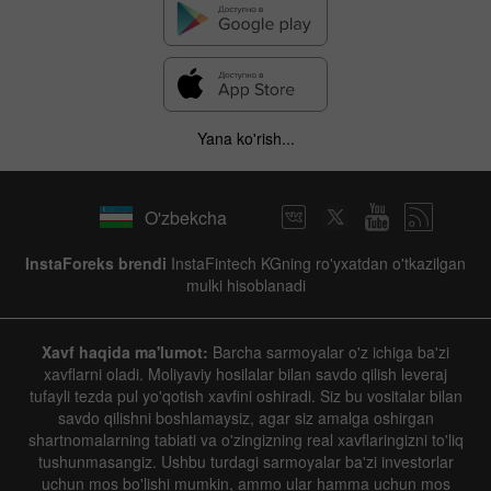
Yana ko'rish...
O'zbekcha
InstaForeks brendi
InstaFintech KGning ro'yxatdan o'tkazilgan
mulki hisoblanadi
Xavf haqida ma'lumot:
Barcha sarmoyalar o'z ichiga ba'zi
xavflarni oladi. Moliyaviy hosilalar bilan savdo qilish leveraj
tufayli tezda pul yo'qotish xavfini oshiradi. Siz bu vositalar bilan
savdo qilishni boshlamaysiz, agar siz amalga oshirgan
shartnomalarning tabiati va o'zingizning real xavflaringizni to'liq
tushunmasangiz. Ushbu turdagi sarmoyalar ba'zi investorlar
uchun mos bo'lishi mumkin, ammo ular hamma uchun mos