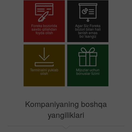
Foreks bozorida
Agar Siz Foreks
savdo qilishdan
bozori bilan hali
foyda olish
tanish emas
bo`lsangiz
Savdo hisob-varag'ini
Demo-hisob-varag'ini
ochish
ochish
Terminalni yuklab
Mijozlar uchun
olish
bonuslar tizimi
O`z bonusingizni
tanlang
Kompaniyaning boshqa
yangiliklari