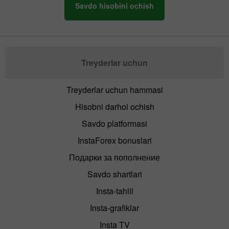
Savdo hisobini ochish
Treyderlar uchun
Treyderlar uchun hammasi
Hisobni darhol ochish
Savdo platformasi
InstaForex bonuslari
Подарки за пополнение
Savdo shartlari
Insta-tahlil
Insta-grafiklar
Insta TV