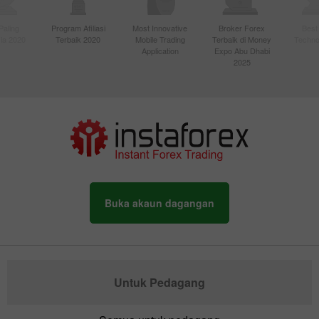
Paling
Program Afiliasi
Most Innovative
Broker Forex
Best
sia 2020
Terbaik 2020
Mobile Trading
Terbaik di Money
Techno
Application
Expo Abu Dhabi
2025
Buka akaun dagangan
Untuk Pedagang