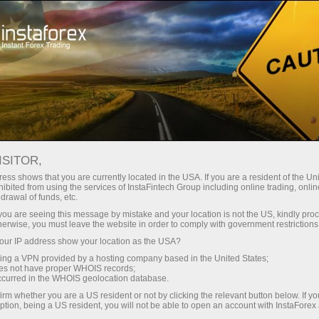
Mengenai InstaForex
Berita Syarikat
MISS INSTA ASIA 2018 DI
ISITOR,
MOSCOW
ess shows that you are currently located in the USA. If you are a resident of the Uni
ibited from using the services of InstaFintech Group including online trading, online
drawal of funds, etc.
k you are seeing this message by mistake and your location is not the US, kindly pro
herwise, you must leave the website in order to comply with government restrictions
angan
ur IP address show your location as the USA?
sing a VPN provided by a hosting company based in the United States;
oes not have proper WHOIS records;
o
occurred in the WHOIS geolocation database.
irm whether you are a US resident or not by clicking the relevant button below. If y
ption, being a US resident, you will not be able to open an account with InstaForex