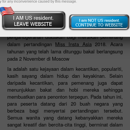
y for any inconvenience caused by this message.
09.11.2018 09:26 AM
Di pertengahan musim luruh, InstaForex telah
menganjurkan pertandingan ratu cantik – Majlis
penganugerahan diadakan bagi meraikan pemenang
dalam pertandingan
Miss Insta Asia
2018. Acara
tahunan yang telah lama ditunggu bakal berlangsung
pada 2 November di Moscow
Ia adalah satu kejayaan dalam kecantikan, populariti,
kasih sayang dalam hidup dan keyakinan. Selain
daripada kecantikan, para pemenang juga dapat
menunjukkan bakat dan hobi mereka sehingga
membuatkan para penonton terpegun. Pada tahun ini,
para peserta datang dari 20 buah negara yang
berbeza bagi menyertai pertandingan tersebut.
Semua wanita yang datang kebanyakkan mereka
sangat kreatif dan bercita-cita tinggi, berminat dalam