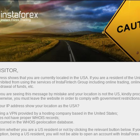
О компании
Kompaniya yangiliklari
ВАЖНЫЕ ИЗМЕНЕНИЯ В
ISITOR,
СЧЕТАХ С ОПЦИЕЙ SWAP
ess shows that you are currently located in the USA. If you are a resident of the Uni
ibited from using the services of InstaFintech Group including online trading, online
FREE
drawal of funds, etc.
k you are seeing this message by mistake and your location is not the US, kindly pro
herwise, you must leave the website in order to comply with government restrictions
ur IP address show your location as the USA?
sing a VPN provided by a hosting company based in the United States;
 ochish
oes not have proper WHOIS records;
occurred in the WHOIS geolocation database.
irm whether you are a US resident or not by clicking the relevant button below. If y
ochish
ption, being a US resident, you will not be able to open an account with InstaForex