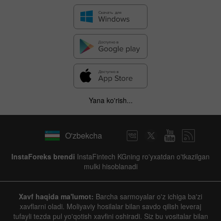
Yana ko'rish...
O'zbekcha
InstaForeks brendi
InstaFintech KGning ro'yxatdan o'tkazilgan
mulki hisoblanadi
Xavf haqida ma'lumot:
Barcha sarmoyalar o'z ichiga ba'zi
xavflarni oladi. Moliyaviy hosilalar bilan savdo qilish leveraj
tufayli tezda pul yo'qotish xavfini oshiradi. Siz bu vositalar bilan