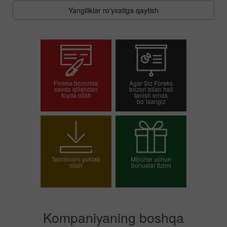
Yangiliklar ro'yxatiga qaytish
Foreks bozorida
Agar Siz Foreks
savdo qilishdan
bozori bilan hali
foyda olish
tanish emas
bo`lsangiz
Savdo hisob-varag'ini
Demo-hisob-varag'ini
ochish
ochish
Terminalni yuklab
Mijozlar uchun
olish
bonuslar tizimi
O`z bonusingizni
tanlang
Kompaniyaning boshqa