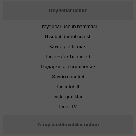
Treyderlar uchun
Treyderlar uchun hammasi
Hisobni darhol ochish
Savdo platformasi
InstaForex bonuslari
Подарки за пополнение
Savdo shartlari
Insta-tahlil
Insta-grafiklar
Insta TV
Yangi boshlovchilar uchun