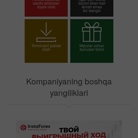
savdo qilishdan
bozori bilan hali
foyda olish
tanish emas
bo`lsangiz
Savdo hisob-varag'ini
Demo-hisob-varag'ini
ochish
ochish
Terminalni yuklab
Mijozlar uchun
olish
bonuslar tizimi
O`z bonusingizni
tanlang
Kompaniyaning boshqa
yangiliklari