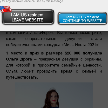
y for any inconvenience caused by this message.
04.05.2022 01:12 PM
Настоящий
праздник красоты и грации
состоялся
в компании ИнстаФорекс. Вы только посмотрите,
какие очаровательные девушки стали
победительницами конкурса «Мисс Инста 2021»!
1 место и приз в размере $20 000 получила
Ольга Дрога
– прекрасная девушка с Украины,
для которой в приоритете семейные ценности.
Ольга любит проводить время с семьей и
путешествовать.