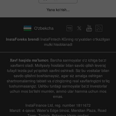
Yana ko'rish...
O'zbekcha
InstaForeks brendi
InstaFintech KGning ro'yxatdan o'tkazilgan
mulki hisoblanadi
Xavf haqida ma'lumot:
Barcha sarmoyalar o'z ichiga ba'zi
xavflarni oladi. Moliyaviy hosilalar bilan savdo qilish leveraj
tufayli tezda pul yo'qotish xavfini oshiradi. Siz bu vositalar bilan
savdo qilishni boshlamaysiz, agar siz amalga oshirgan
shartnomalarning tabiati va o'zingizning real xavflaringizni to'liq
tushunmasangiz. Ushbu turdagi sarmoyalar ba'zi investorlar
uchun mos bo'lishi mumkin, ammo ular hamma uchun mos
emas.
InstaFinance Ltd, reg. number 1811672
Manzil: 4-qavat, Water's Edge binosi, Meridian Plaza, Road
Town, Tortola, Britaniya Virgin orollari