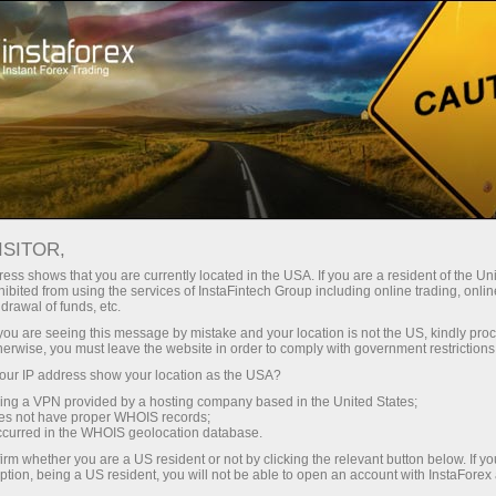
О компании
Kompaniya yangiliklari
ИТОГИ КОНКУРСА MISS
ISITOR,
INSTAFOREX С ПРИЗОВЫМ
ess shows that you are currently located in the USA. If you are a resident of the Uni
ibited from using the services of InstaFintech Group including online trading, online
ФОНДОМ $45 000
drawal of funds, etc.
k you are seeing this message by mistake and your location is not the US, kindly pro
herwise, you must leave the website in order to comply with government restrictions
ur IP address show your location as the USA?
sing a VPN provided by a hosting company based in the United States;
 ochish
oes not have proper WHOIS records;
occurred in the WHOIS geolocation database.
irm whether you are a US resident or not by clicking the relevant button below. If y
ochish
ption, being a US resident, you will not be able to open an account with InstaForex