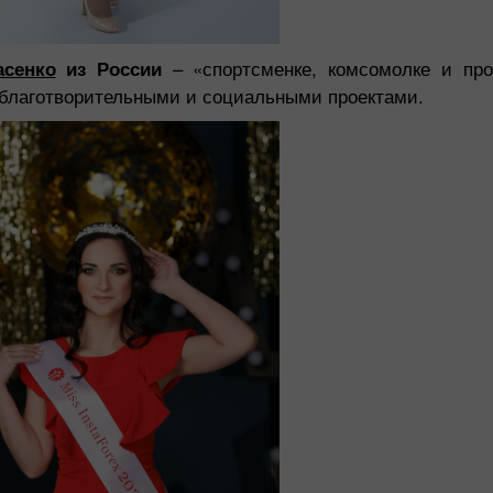
асенко
из России
– «спортсменке, комсомолке и прос
 благотворительными и социальными проектами.
Бонус 30%
Счастливый депозит
Клубный бонус