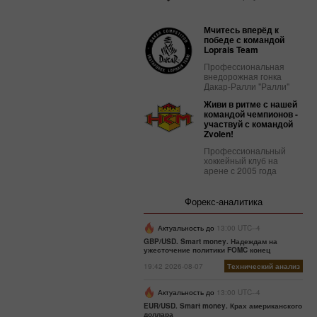
Мчитесь вперёд к
победе с командой
Loprais Team
Профессиональная
внедорожная гонка
Дакар-Ралли "Ралли"
Живи в ритме с нашей
командой чемпионов -
участвуй с командой
Zvolen!
Профессиональный
хоккейный клуб на
арене с 2005 года
Форекс-аналитика
Актуальность до
13:00 UTC--4
GBP/USD. Smart money. Надеждам на
ужесточение политики FOMC конец
19:42 2026-08-07
Технический анализ
Актуальность до
13:00 UTC--4
EUR/USD. Smart money. Крах американского
доллара