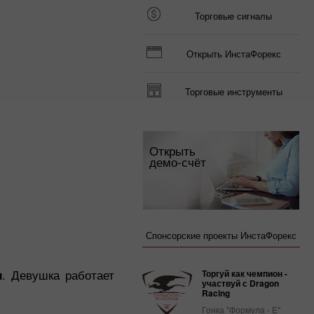
Торговые сигналы
Открыть ИнстаФорекс
Торговые инструменты
Открыть
демо-счёт
Спонсорские проекты ИнстаФорекс
и
. Девушка работает
Торгуй как чемпион -
участвуй с Dragon
Racing
Гонка "Формула - Е"