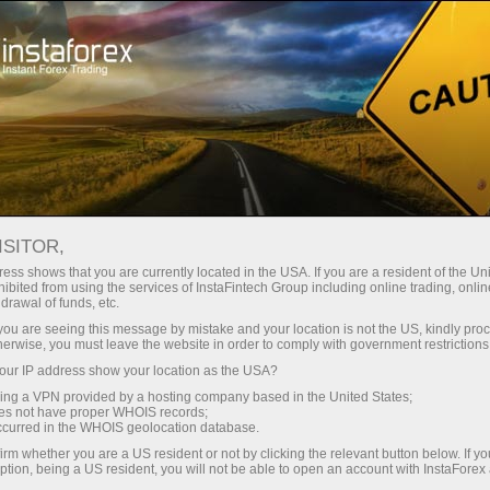
Открыть торговый счёт
Торговые платформы
ачинающим
Инвесторам
Партнерам
Промоа
FOREX С
ISITOR,
ткрыть демосчет
ess shows that you are currently located in the USA. If you are a resident of the Uni
ibited from using the services of InstaFintech Group including online trading, online
drawal of funds, etc.
k you are seeing this message by mistake and your location is not the US, kindly pro
herwise, you must leave the website in order to comply with government restrictions
в компании ИнстаФорекс. Вы только посмотрите, ка
ur IP address show your location as the USA?
ста 2021»!
sing a VPN provided by a hosting company based in the United States;
oes not have proper WHOIS records;
occurred in the WHOIS geolocation database.
Дрога
– прекрасная девушка с Украины, для которой в 
irm whether you are a US resident or not by clicking the relevant button below. If y
путешествовать.
ption, being a US resident, you will not be able to open an account with InstaForex