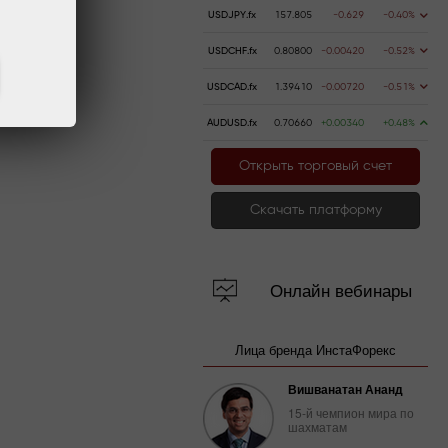
USDJPY.fx
157.805
-0.629
-0.40%
USDCHF.fx
0.80800
-0.00420
-0.52%
USDCAD.fx
1.39410
-0.00720
-0.51%
AUDUSD.fx
0.70660
+0.00340
+0.48%
Открыть торговый счет
Скачать платформу
Онлайн вебинары
Лица бренда ИнстаФорекс
Вишванатан Ананд
15-й чемпион мира по
шахматам