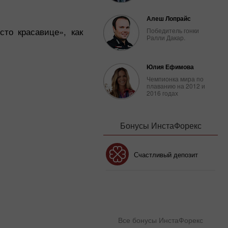
Алеш Лопрайс
то красавице», как
Победитель гонки
Ралли Дакар.
Юлия Ефимова
Чемпионка мира по
плаванию на 2012 и
2016 годах
Бонусы ИнстаФорекс
Бонус 30%
Счастливый депозит
Клубный бонус
Все бонусы ИнстаФорекс