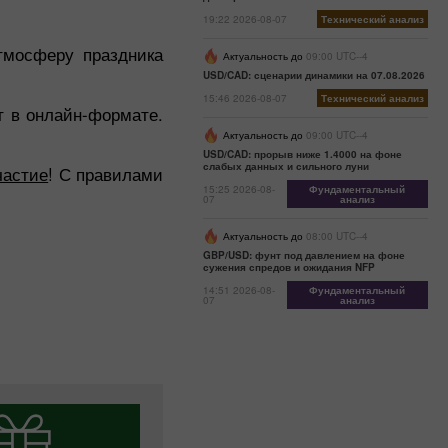
19:22 2026-08-07
Технический анализ
тмосферу праздника
Актуальность до
09:00 UTC--4
USD/CAD: сценарии динамики на 07.08.2026
15:46 2026-08-07
Технический анализ
ит в онлайн-формате.
.
Актуальность до
09:00 UTC--4
USD/CAD: прорыв ниже 1.4000 на фоне
слабых данных и сильного луни
частие
! С правилами
15:25 2026-08-
Фундаментальный
07
анализ
Актуальность до
08:00 UTC--4
GBP/USD: фунт под давлением на фоне
сужения спредов и ожидания NFP
14:51 2026-08-
Фундаментальный
07
анализ