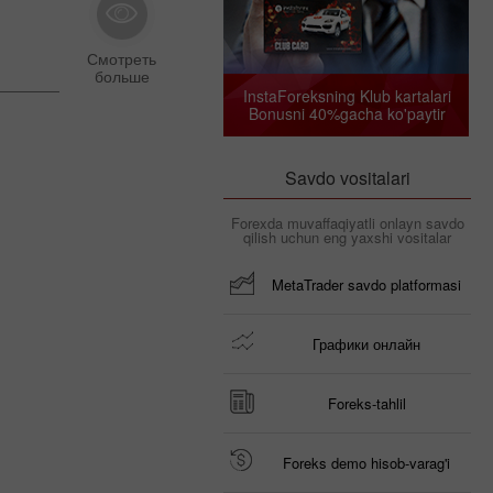
InstaForeksning Klub kartalari
Bonusni 40%gacha ko'paytir
Savdo vositalari
Forexda muvaffaqiyatli onlayn savdo
qilish uchun eng yaxshi vositalar
MetaTrader savdo platformasi
Графики онлайн
Foreks-tahlil
Foreks demo hisob-varag'i