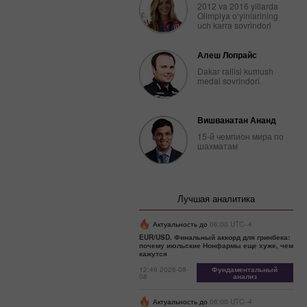
2012 va 2016 yillarda
Olimpiya o‘yinlarining
uch karra sovrindori
Алеш Лопрайс
Dakar rallisi kumush
medal sovrindori.
Вишванатан Ананд
15-й чемпион мира по
шахматам
Лучшая аналитика
Актуальность до
06:00 UTC--4
EUR/USD. Финальный аккорд для гринбека:
почему июльские Нонфармы еще хуже, чем
кажутся
12:49 2026-08-
Фундаментальный
08
анализ
Актуальность до
06:00 UTC--4