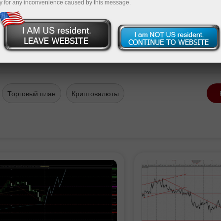
y for any inconvenience caused by this message.
Перейти к списку новостей
Торговый план
Криптовалюты