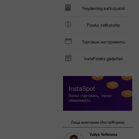
Treyderning kal'kulyatori
Foreks indikatorlar
Торговые инструменты
InstaForeks gadjetlari
InstaSpot
Легко торговать, легко
обменивать.
Лица компании ИнстаФорекс
Yuliya Yefimova