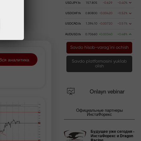
USDJPY.fx
157.805
-0.629
-0.40%
USDCHF.fx
0.80800
-0.00420
-0.52%
USDCAD.fx
1.39410
-0.00720
-0.51%
AUDUSD.fx
0.70660
+0.00340
+0.48%
Savdo hisob-varag`ini ochish
Вся аналитика
Savdo platformasini yuklab
olish
Onlayn vebinar
Официальные партнеры
ИнстаФорекс
Будущее уже сегодня -
ИнстаФорекс и Dragon
Racing