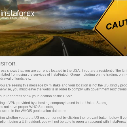
Hisob-varag'ini tez ochish
Savdo platformasi
Endi ish
shlayotganlar
Investorlar uchun
Hamkorlar uchun
Promoaks
uchun
 INFLYATSIYA SAKRAB OSHDI: 
ISITOR,
ess shows that you are currently located in the USA. If you are a resident of the Uni
ibited from using the services of InstaFintech Group including online trading, online
drawal of funds, etc.
k you are seeing this message by mistake and your location is not the US, kindly pro
herwise, you must leave the website in order to comply with government restrictions
ur IP address show your location as the USA?
sing a VPN provided by a hosting company based in the United States;
oes not have proper WHOIS records;
occurred in the WHOIS geolocation database.
irm whether you are a US resident or not by clicking the relevant button below. If y
ption, being a US resident, you will not be able to open an account with InstaForex