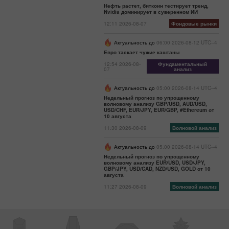
Нефть растет, биткоин тестирует тренд,
Nvidia доминирует в суверенном ИИ
12:11 2026-08-07
Фондовые рынки
Актуальность до
06:00 2026-08-12 UTC--4
Евро таскает чужие каштаны
12:54 2026-08-
Фундаментальный
07
анализ
Актуальность до
05:00 2026-08-14 UTC--4
Недельный прогноз по упрощенному
волновому анализу GBP/USD, AUD/USD,
USD/CHF, EUR/JPY, EUR/GBP, #Ethereum от
10 августа
11:30 2026-08-09
Волновой анализ
Актуальность до
05:00 2026-08-14 UTC--4
Недельный прогноз по упрощенному
волновому анализу EUR/USD, USD/JPY,
GBP/JPY, USD/CAD, NZD/USD, GOLD от 10
августа
11:27 2026-08-09
Волновой анализ