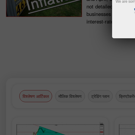
We are sorr
not detailed in the re
businesses and consu
interest-rate expectat
विश्लेषण आर्टिकल
मौलिक विश्लेषण
ट्रेडिंग प्लान
क्रिप्टोकरें