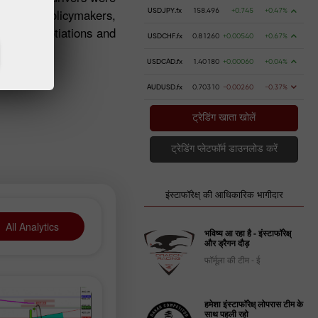
tion from policymakers,
USDJPY.fx
158.496
+0.745
+0.47%
 wage negotiations and
USDCHF.fx
0.81260
+0.00540
+0.67%
USDCAD.fx
1.40180
+0.00060
+0.04%
AUDUSD.fx
0.70310
-0.00260
-0.37%
ट्रेडिंग खाता खोलें
ट्रेडिंग प्लेटफॉर्म डाउनलोड करें
इंस्टाफॉरेक्ष् की आधिकारिक भागीदार
All Analytics
भविष्य आ रहा है - इंस्टाफॉरेक्ष्
और ड्रैगन दौड़
फॉर्मूला की टीम - ई
हमेशा इंस्टाफॉरेक्ष् लोपरास टीम के
साथ पहली रहो