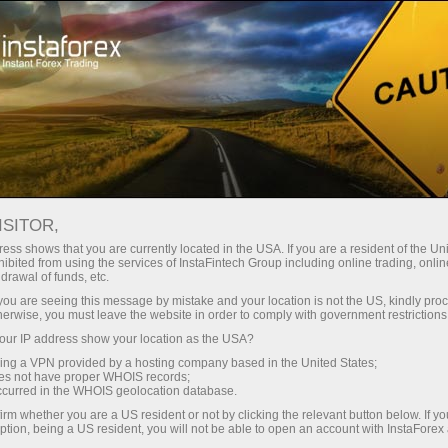
ा
तुरंत खाता खोलना
ट्रेडिंग प्लेटफॉर्म
जम
ुरुआती के लिए
निवेशकों के लिए
भागीदारों के लिए
अभिय
 INFLATION SURGES AS APRIL 
ISITOR,
ess shows that you are currently located in the USA. If you are a resident of the Uni
ibited from using the services of InstaFintech Group including online trading, online
drawal of funds, etc.
k you are seeing this message by mistake and your location is not the US, kindly pro
price inflation accelerated sharply in April 2026, with th
herwise, you must leave the website in order to comply with government restrictions
ear-on-year, according to data updated on 13 May 2026. Thi
ur IP address show your location as the USA?
 when annual inflation stood at 4.2%.
sing a VPN provided by a hosting company based in the United States;
oes not have proper WHOIS records;
ulated on a year-over-year basis, comparing each month to 
occurred in the WHOIS geolocation database.
eading shows that inflationary pressures have intensified 
irm whether you are a US resident or not by clicking the relevant button below. If y
ption, being a US resident, you will not be able to open an account with InstaForex
 a rapid shift in price dynamics across the economy. While th