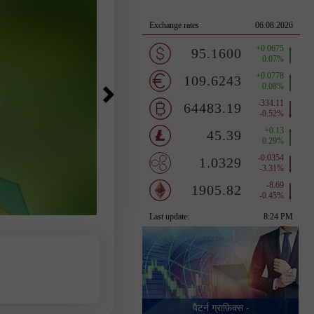
पैटर्न ग्राफ़िक्स -