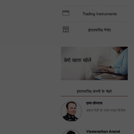
Trading Instruments
इंस्टाफॉरेक्ष् गैजेट
डेमो खाता खोलें
इंस्टाफॉरेक्ष् कंपनी के चेहरे
एल्स लोपरास
डकार रैली के रजत पदक विजेता
Viswanathan Anand