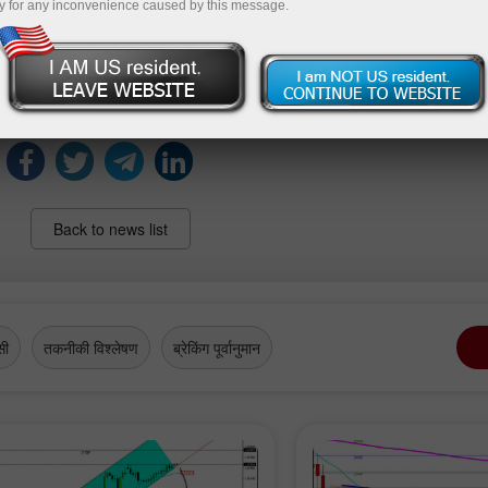
y for any inconvenience caused by this message.
lease, the scale of the increase is likely to draw close atten
mers as they assess the implications for purchasing power,
ions.
Back to news list
सी
तकनीकी विश्लेषण
ब्रेकिंग पूर्वानुमान