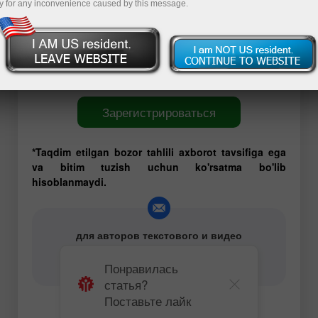
y for any inconvenience caused by this message.
команде есть трейдеры, имеющие многолетний и
успешный опыт торговли на Форекс. Они всегда
готовы поделиться своими профессиональными
наработками и эффективными торговыми
рекомендациями.
Зарегистрироваться
*Taqdim etilgan bozor tahlili axborot tavsifiga ega
va bitim tuzish uchun ko'rsatma bo'lib
hisoblanmaydi.
для авторов текстового и видео
аналитического контента -
content-authors@instaforex.com
Понравилась
статья?
Поставьте лайк
Торговый план