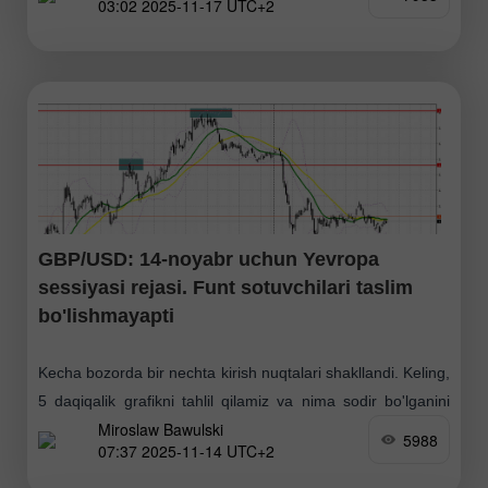
03:02 2025-11-17 UTC+2
ammo narx baribir turli yo'nalishlarda tebrandi. Umuman
olganda
GBP/USD: 14-noyabr uchun Yevropa
sessiyasi rejasi. Funt sotuvchilari taslim
bo'lishmayapti
Kecha bozorda bir nechta kirish nuqtalari shakllandi. Keling,
5 daqiqalik grafikni tahlil qilamiz va nima sodir bo'lganini
Miroslaw Bawulski
ko'rib chiqamiz. Ertalabki prognozimda men 1.3133
5988
07:37 2025-11-14 UTC+2
darajasiga e'tibor qaratgan edim va shu yerdan