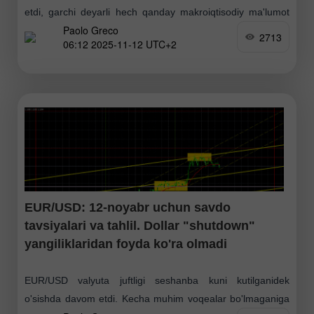
etdi, garchi deyarli hech qanday makroiqtisodiy ma'lumot
Paolo Greco
yoki fundamental voqea mavjud bo'lmasa ham. Eslatib
2713
06:12 2025-11-12 UTC+2
o'tamiz
EUR/USD: 12-noyabr uchun savdo
tavsiyalari va tahlil. Dollar "shutdown"
yangiliklaridan foyda ko'ra olmadi
EUR/USD valyuta juftligi seshanba kuni kutilganidek
o'sishda davom etdi. Kecha muhim voqealar bo'lmaganiga