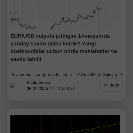
EUR/USD valyuta juftligini 14-noyabrda
qanday savdo qilish kerak? Yangi
boshlovchilar uchun oddiy maslahatlar va
savdo tahlili
Payshanba kungi savdo tahlili: EUR/USD juftligining 1
Paolo Greco
soatlik grafigi EUR/USD valyuta juftligi payshanba kuni
2972
06:07 2025-11-14 UTC+2
o'sishni davom ettirdi va o'sishning volatilligi ham, kuchi
ham yanada oshdi. Yangi boshlovchi treyderlar shuni
unutmasliklari