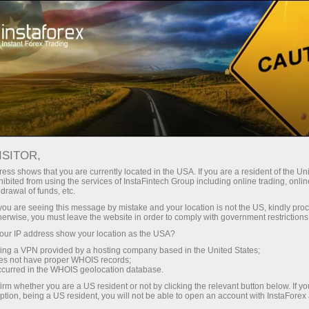
Treyderlar uchun
Форекс аналитика
Foreks-sharhlar
Торговый план
ISITOR,
ess shows that you are currently located in the USA. If you are a resident of the Uni
ibited from using the services of InstaFintech Group including online trading, online
24.03.2025 17:05
drawal of funds, etc.
k you are seeing this message by mistake and your location is not the US, kindly pro
herwise, you must leave the website in order to comply with government restrictions
Стоит ли сегодня приступать к
ur IP address show your location as the USA?
sing a VPN provided by a hosting company based in the United States;
торговле?
oes not have proper WHOIS records;
occurred in the WHOIS geolocation database.
irm whether you are a US resident or not by clicking the relevant button below. If y
Если вас мучают такие сомнения – заручитесь перед
ption, being a US resident, you will not be able to open an account with InstaForex
выходом на рынок экспертным мнением. В нашей