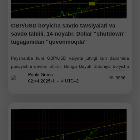
GBP/USD bo'yicha savdo tavsiyalari va
savdo tahlili. 14-noyabr. Dollar "shutdown"
tugaganidan "quvonmoqda"
Payshanba kuni GBP/USD valyuta juftligi kun davomida
pasayishni davom ettirdi. Bunga Buyuk Britaniya bo'yicha
Paolo Greco
kutilganidan ancha yomon kelgan ma'lumotlar va AQShdagi
3966
02:44 2025-11-14 UTC+2
shutdown tugashi sabab bo'ldi. Agar kimdadir bu voqealar
bo'yicha