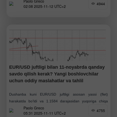
Paolo Greco
va yaqinlashayotgan "shutdown" yakunlanishi haqidagi
4944
02:08 2025-11-12 UTC+2
yangiliklar dollarning mustahkamlanishiga olib kelishi
kutilganiga qaramay, bozor yevroni xarid qilishni davom
EUR/USD juftligi bilan 11-noyabrda qanday
savdo qilish kerak? Yangi boshlovchilar
uchun oddiy maslahatlar va tahlil
Dushanba kuni EUR/USD juftligi asosan yassi (flet)
harakatda bo'ldi va 1.1584 darajasidan yuqoriga chiqa
Paolo Greco
olmadi. Aslida, bu kunda katta faollik kutilmagan edi.
4755
05:31 2025-11-11 UTC+2
Makroiqtisodiy fon butunlay yo'q edi, va Donald Trampning