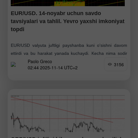
EUR/USD. 14-noyabr uchun savdo
tavsiyalari va tahlil. Yevro yaxshi imkoniyat
topdi
EUR/USD valyuta juftligi payshanba kuni o'sishni davom
ettirdi va bu harakat yanada kuchaydi. Kecha nima sodir
Paolo Greco
bo'ldiki, yevro o'sishni tezlashtirdi va dollar pasaydi? Javob
3156
02:44 2025-11-14 UTC+2
oddiy: AQShdagi shutdown rasmiy ravishda tugadi