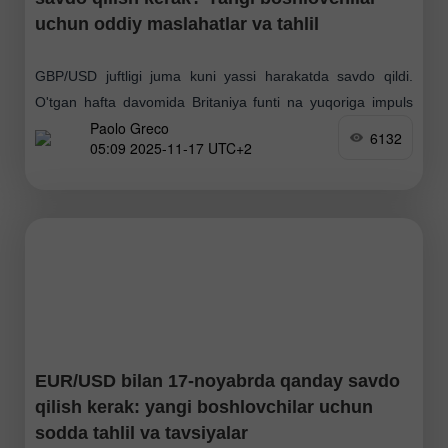
uchun oddiy maslahatlar va tahlil
GBP/USD juftligi juma kuni yassi harakatda savdo qildi.
O'tgan hafta davomida Britaniya funti na yuqoriga impuls
Paolo Greco
yaratdi, na yangi pasayishni boshladi. Makroiqtisodiy fon
6132
05:09 2025-11-17 UTC+2
funtni qo'llab-quvvatlamadi, biroq u ham sezilarli pasayish
EUR/USD bilan 17-noyabrda qanday savdo
qilish kerak: yangi boshlovchilar uchun
sodda tahlil va tavsiyalar