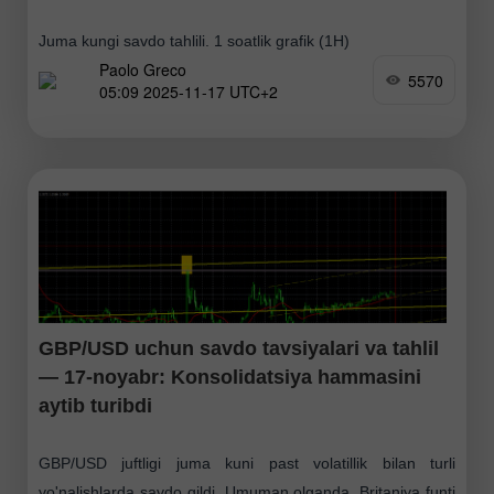
Juma kungi savdo tahlili. 1 soatlik grafik (1H)
Paolo Greco
5570
05:09 2025-11-17 UTC+2
GBP/USD uchun savdo tavsiyalari va tahlil
— 17-noyabr: Konsolidatsiya hammasini
aytib turibdi
GBP/USD juftligi juma kuni past volatillik bilan turli
yo'nalishlarda savdo qildi. Umuman olganda, Britaniya funti