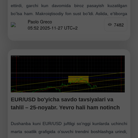
ettirdi, garchi kun davomida biroz pasayish kuzatilgan
bo'lsa ham. Makroiqtisodiy fon sust bo'ldi. Aslida, e'tiborga
Paolo Greco
molik yagona hisobot — AQShdagi uzoq muddatli tovar
7482
05:52 2025-11-27 UTC+2
EUR/USD bo'yicha savdo tavsiyalari va
tahlil – 25-noyabr. Yevro hali ham notinch
Dushanba kuni EUR/USD juftligi so'nggi kunlarda uchinchi
marta soatlik grafigida o'suvchi trendni boshlashga urindi,