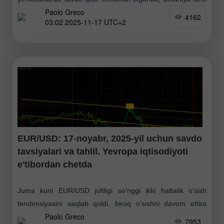
Paolo Greco
butun hafta davomida 1.3096–1.3212 diapazonidagi yassi
4162
03:02 2025-11-17 UTC+2
kanalda harakatlandi. O'tgan hafta Britaniya valyutasi
keskin pasayish qayd
EUR/USD: 17-noyabr, 2025-yil uchun savdo
tavsiyalari va tahlil. Yevropa iqtisodiyoti
e'tibordan chetda
Juma kuni EUR/USD juftligi so'nggi ikki haftalik o'sish
tendensiyasini saqlab qoldi, biroq o'sishni davom ettira
Paolo Greco
olmadi. Kunning davomida volatillik nisbatan past bo'ldi,
7953