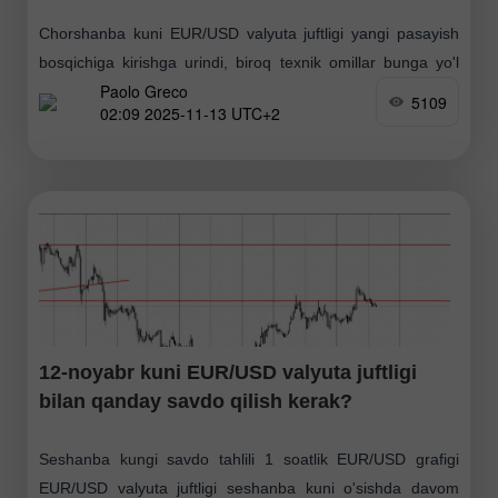
Chorshanba kuni EUR/USD valyuta juftligi yangi pasayish
bosqichiga kirishga urindi, biroq texnik omillar bunga yo'l
Paolo Greco
qo'ymadi. Kun davomida Yevrozona yoki AQShdan muhim
5109
02:09 2025-11-13 UTC+2
hisobotlar bo'lmadi. Shu sababli, kunning birinchi yarmidagi
yevroning
12-noyabr kuni EUR/USD valyuta juftligi
bilan qanday savdo qilish kerak?
Seshanba kungi savdo tahlili 1 soatlik EUR/USD grafigi
EUR/USD valyuta juftligi seshanba kuni o'sishda davom