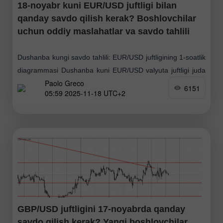
18-noyabr kuni EUR/USD juftligi bilan
qanday savdo qilish kerak? Boshlovchilar
uchun oddiy maslahatlar va savdo tahlili
Dushanba kungi savdo tahlili: EUR/USD juftligining 1-soatlik
diagrammasi Dushanba kuni EUR/USD valyuta juftligi juda
Paolo Greco
sust harakatlandi. Haftaning birinchi savdo kunida hech
6151
05:59 2025-11-18 UTC+2
qanday makroiqtisodiy yoki fundamental voqealar
rejalashtirilmagan edi, shuning uchun
GBP/USD juftligini 17-noyabrda qanday
savdo qilish kerak? Yangi boshlovchilar