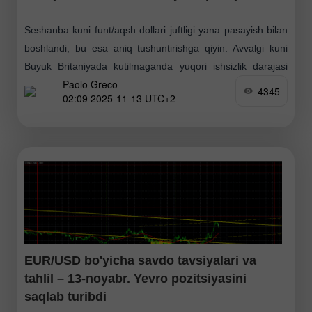
Seshanba kuni funt/aqsh dollari juftligi yana pasayish bilan
boshlandi, bu esa aniq tushuntirishga qiyin. Avvalgi kuni
Buyuk Britaniyada kutilmaganda yuqori ishsizlik darajasi
Paolo Greco
e'lon qilinib, funtni tushirgan bo'lsa, kecha na AQShda
4345
02:09 2025-11-13 UTC+2
EUR/USD bo'yicha savdo tavsiyalari va
tahlil – 13-noyabr. Yevro pozitsiyasini
saqlab turibdi