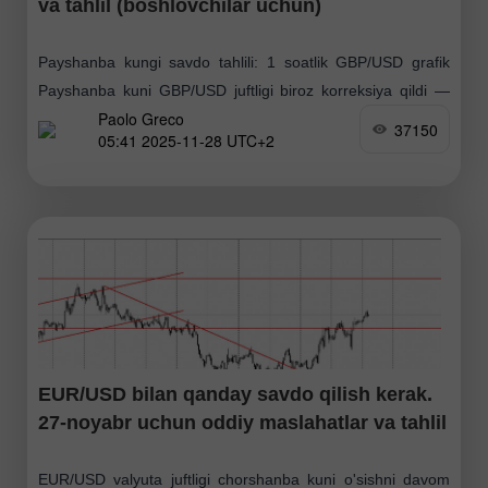
va tahlil (boshlovchilar uchun)
Payshanba kungi savdo tahlili: 1 soatlik GBP/USD grafik
Payshanba kuni GBP/USD juftligi biroz korreksiya qildi —
Paolo Greco
chorshanba kungi cho'qqilardan orqaga tortildi.
37150
05:41 2025-11-28 UTC+2
Makroiqtisodiy yoki fundamental omillar bo'lmaganligi
sababli, treyderlar yangi xaridlar
EUR/USD bilan qanday savdo qilish kerak.
27-noyabr uchun oddiy maslahatlar va tahlil
EUR/USD valyuta juftligi chorshanba kuni o'sishni davom