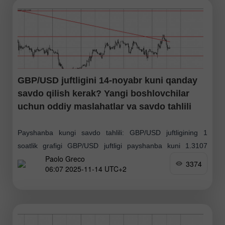
GBP/USD juftligini 14-noyabr kuni qanday
savdo qilish kerak? Yangi boshlovchilar
uchun oddiy maslahatlar va savdo tahlili
Payshanba kungi savdo tahlili: GBP/USD juftligining 1
soatlik grafigi GBP/USD juftligi payshanba kuni 1.3107
Paolo Greco
darajasidan, biz kuchli qo'llab-quvvatlovchi daraja sifatida
3374
06:07 2025-11-14 UTC+2
belgilagan nuqtadan, keskin qaytdi, yangi o'sishni ko'rsatdi
va trend chizig'ini