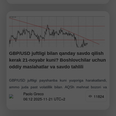
GBP/USD juftligi bilan qanday savdo qilish
kerak 21-noyabr kuni? Boshlovchilar uchun
oddiy maslahatlar va savdo tahlili
GBP/USD juftligi payshanba kuni yuqoriga harakatlandi,
ammo juda past volatillik bilan. AQSh mehnat bozori va
Paolo Greco
ishsizlik bo'yicha ikkita muhim hisobot e'lon qilinganiga
11824
06:12 2025-11-21 UTC+2
qaramay, ularning hech biri o'sha paytda volatillikni oshira