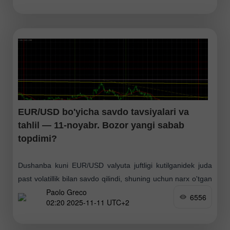
EUR/USD bo'yicha savdo tavsiyalari va
tahlil — 11-noyabr. Bozor yangi sabab
topdimi?
Dushanba kuni EUR/USD valyuta juftligi kutilganidek juda
past volatillik bilan savdo qilindi, shuning uchun narx o'tgan
Paolo Greco
sutkada oshganmi yoki tushganmi, bu haqda gapirishning
6556
02:20 2025-11-11 UTC+2
ma'nosi yo'q. 40 punktlik harakat –