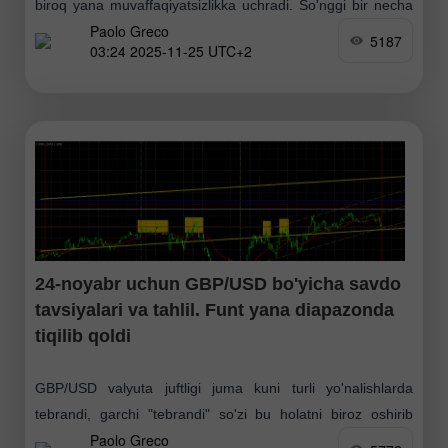
biroq yana muvaffaqiyatsizlikka uchradi. So'nggi bir necha
Paolo Greco
kun davomida yevro deyarli muhim chiziq ostida yana
5187
03:24 2025-11-25 UTC+2
24-noyabr uchun GBP/USD bo'yicha savdo
tavsiyalari va tahlil. Funt yana diapazonda
tiqilib qoldi
GBP/USD valyuta juftligi juma kuni turli yo'nalishlarda
tebrandi, garchi "tebrandi" so'zi bu holatni biroz oshirib
Paolo Greco
aytishdir. Makroiqtisodiy ma'lumotlarning ko'pligiga