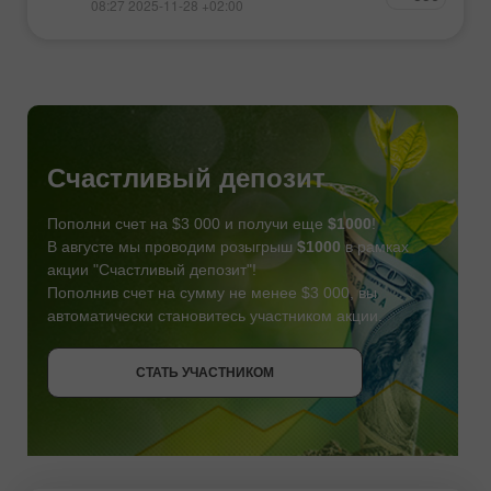
08:27 2025-11-28 +02:00
Счастливый депозит
Пополни счет на $3 000 и получи еще
$1000
!
В августе мы проводим розыгрыш
$1000
в рамках
акции "Счастливый депозит"!
Пополнив счет на сумму не менее $3 000, вы
автоматически становитесь участником акции.
СТАТЬ УЧАСТНИКОМ
СТАТЬ УЧАСТНИКОМ
ПОЛУЧИТЬ БОНУС
СТАТЬ УЧАСТНИКОМ