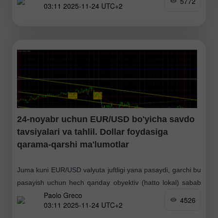
5772
03:11 2025-11-24 UTC+2
qaramay, volatillik yana unchalik yuqori bo'lmadi. E'lon
qilingan ko'rsatkichlarning aksariyati qarama-qarshi
24-noyabr uchun EUR/USD bo'yicha savdo
tavsiyalari va tahlil. Dollar foydasiga
qarama-qarshi ma'lumotlar
Juma kuni EUR/USD valyuta juftligi yana pasaydi, garchi bu
pasayish uchun hech qanday obyektiv (hatto lokal) sabab
Paolo Greco
bo'lmasa ham. Yevrozona, Germaniya va AQShda noyabr
4526
03:11 2025-11-24 UTC+2
oyi uchun xizmatlar hamda ishlab chiqarish