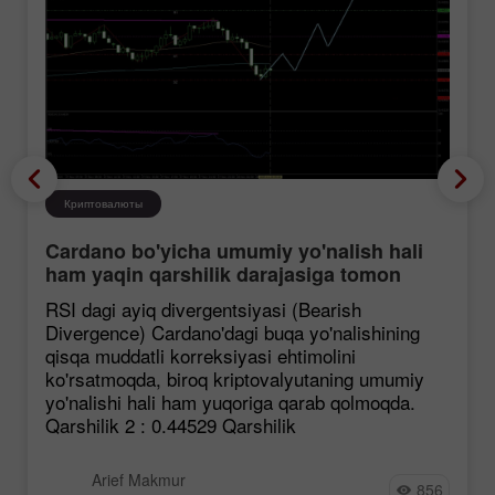
Криптовалюты
Cardano bo'yicha umumiy yo'nalish hali
ham yaqin qarshilik darajasiga tomon
mustahkamlanmoqda, garchi korreksiya
RSI dagi ayiq divergentsiyasi (Bearish
ehtimoli mavjud bo'lsa ham.
Divergence) Cardano'dagi buqa yo'nalishining
qisqa muddatli korreksiyasi ehtimolini
ko'rsatmoqda, biroq kriptovalyutaning umumiy
yo'nalishi hali ham yuqoriga qarab qolmoqda.
Qarshilik 2 : 0.44529 Qarshilik
Arief Makmur
856