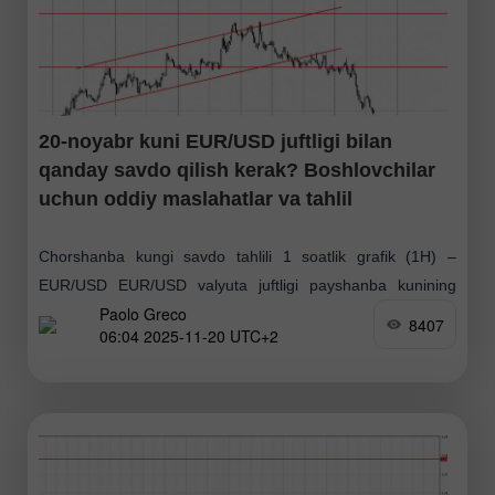
20-noyabr kuni EUR/USD juftligi bilan
qanday savdo qilish kerak? Boshlovchilar
uchun oddiy maslahatlar va tahlil
Chorshanba kungi savdo tahlili 1 soatlik grafik (1H) –
EUR/USD EUR/USD valyuta juftligi payshanba kunining
Paolo Greco
ikkinchi yarmida keskin pasaydi. Birinchi savol — nega?
8407
06:04 2025-11-20 UTC+2
Iqtisodiy taqvimga qaraymiz: ertalab Yevro hududi oktyabr