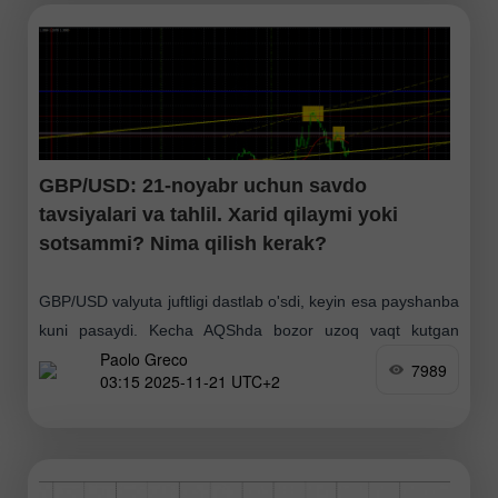
GBP/USD: 21-noyabr uchun savdo
tavsiyalari va tahlil. Xarid qilaymi yoki
sotsammi? Nima qilish kerak?
GBP/USD valyuta juftligi dastlab o'sdi, keyin esa payshanba
kuni pasaydi. Kecha AQShda bozor uzoq vaqt kutgan
Paolo Greco
hisobotlar e'lon qilindi, garchi biz avvalgi maqolalarda bu
7989
03:15 2025-11-21 UTC+2
ma'lumotlar Federal rezerv yoki bozor uchun