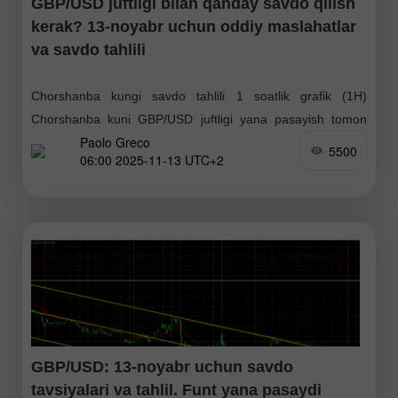
GBP/USD juftligi bilan qanday savdo qilish
kerak? 13-noyabr uchun oddiy maslahatlar
va savdo tahlili
Chorshanba kungi savdo tahlili 1 soatlik grafik (1H)
Chorshanba kuni GBP/USD juftligi yana pasayish tomon
Paolo Greco
siljidi, biroq 1.3107 darajasidan pastda mustahkamlanishga
5500
06:00 2025-11-13 UTC+2
muvaffaq bo'lmadi, bu esa Britaniya valyutasi uchun o'sish
imkoniyatini
GBP/USD: 13-noyabr uchun savdo
tavsiyalari va tahlil. Funt yana pasaydi