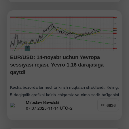
EUR/USD: 14-noyabr uchun Yevropa
sessiyasi rejasi. Yevro 1.16 darajasiga
qaytdi
Kecha bozorda bir nechta kirish nuqtalari shakllandi. Keling,
5 daqiqalik grafikni ko'rib chiqamiz va nima sodir bo'lganini
Miroslaw Bawulski
tahlil qilamiz. Ertalabki prognozimda men 1.1636 darajasiga
6836
07:37 2025-11-14 UTC+2
e'tibor qaratgan edim va shu yerdan