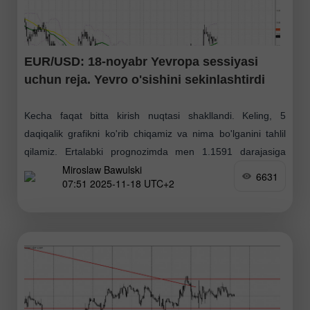
EUR/USD: 18-noyabr Yevropa sessiyasi
uchun reja. Yevro o'sishini sekinlashtirdi
Kecha faqat bitta kirish nuqtasi shakllandi. Keling, 5
daqiqalik grafikni ko'rib chiqamiz va nima bo'lganini tahlil
qilamiz. Ertalabki prognozimda men 1.1591 darajasiga
Miroslaw Bawulski
e'tibor qaratgan edim va shu asosda bozorga kirish
6631
07:51 2025-11-18 UTC+2