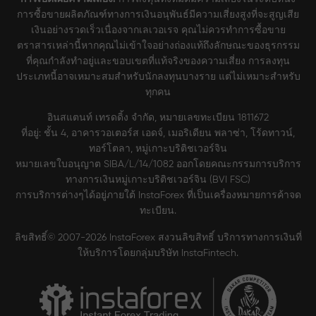
การซื้อขายผลิตภัณฑ์ทางการเงินอนุพันธ์มีความเสี่ยงสูงที่จะสูญเสีย
เงินอย่างรวดเร็วเนื่องจากเลเวอเรจ คุณไม่ควรทำการซื้อขาย
ตราสารเหล่านี้หากคุณไม่เข้าใจอย่างถ่องแท้ถึงลักษณะของธุรกรรม
ที่คุณกำลังทำอยู่และขอบเขตที่แท้จริงของความเสี่ยง การลงทุน
ประเภทนี้อาจเหมาะสมสำหรับนักลงทุนบางราย แต่ไม่เหมาะสำหรับ
ทุกคน
อินสแตนท์ เทรดดิ้ง จำกัด, หมายเลขทะเบียน 1811672
ที่อยู่: ชั้น 4, อาคารวอเตอร์ส เอดจ์, เมอริเดียน พลาซ่า, โร้ดทาวน์,
ทอร์โตลา, หมู่เกาะบริติชเวอร์จิน
หมายเลขใบอนุญาต SIBA/L/14/1082 ออกโดยคณะกรรมการบริการ
ทางการเงินหมู่เกาะบริติชเวอร์จิน (BVI FSC)
การบริการต่างๆได้อยู่ภายใต้ InstaForex ที่เป็นเครื่องหมายการค้าจด
ทะเบียน.
ลิขสิทธิ์© 2007-2026 InstaForex สงวนลิขสิทธิ์ บริการทางการเงินที่
ให้บริการโดยกลุ่มบริษัท InstaFintech.