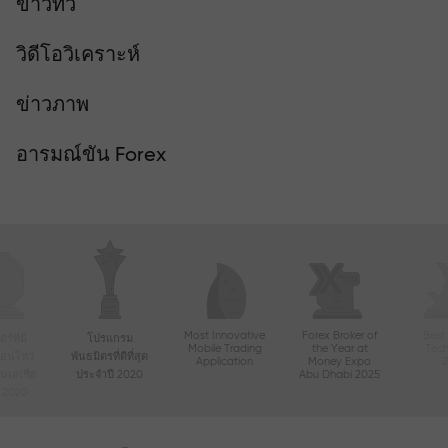
ข่าวทีวี
วิดีโอวิเคราะห์
ข่าวภาพ
อารมณ์ขัน Forex
Most Innovative
Forex Broker of
Best
์ที่มี
โปรแกรม
Mobile Trading
the Year at
Tec
ื่อนไหว
พันธมิตรที่ดีที่สุด
Application
Money Expo
ในเอเชีย
ประจำปี 2020
Abu Dhabi 2025
ี 2020