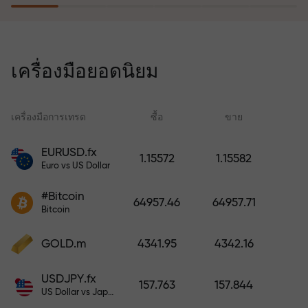
โปรแกรมประกันความเสี่ยงจะชดเชย
การขาดทุนและรับประกันกำไรเพิ่ม
เครื่องมือยอดนิยม
สามเท่าภายใน 6 เดือน เทรดอย่าง
มั่นใจ — เงินทุนของคุณได้รับการ
ปกป้อง!
เครื่องมือการเทรด
ซื้อ
ขาย
สเ
EURUSD.fx
1.15572
1.15582
Euro vs US Dollar
ฝากเงินและรับโบนัสมากกว่ายอด
ฝาก 1,000 เท่า X1000 ไม่ใช่การพิมพ์
#Bitcoin
64957.46
64957.71
ผิด ยิ่งฝากมาก ตัวคูณยิ่งสูง
Bitcoin
GOLD.m
4341.95
4342.16
USDJPY.fx
157.763
157.844
US Dollar vs Japanese Yen