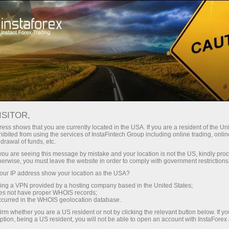
สเปรดต่ำมาก — กำไรสูง
ISITOR,
ess shows that you are currently located in the USA. If you are a resident of the Uni
โบนัส 30%
ibited from using the services of InstaFintech Group including online trading, online
กับ InstaForex คุณจะได้รับเงื่อนไขที่
drawal of funds, etc.
แข่งขันได้อย่างแท้จริง: เลเวอเรจ
สำหรับทุกการฝาก
k you are seeing this message by mistake and your location is not the US, kindly pro
สูงสุด 1:5000 สเปรดและค่า
herwise, you must leave the website in order to comply with government restrictions
คอมมิชชั่นที่ดีที่สุดในตลาด รวมถึง
ur IP address show your location as the USA?
ความเร็ว
เงื่อนไขที่เหมาะสมสำหรับการเทรด
sing a VPN provided by a hosting company based in the United States;
หุ้นและดัชนี
oes not have proper WHOIS records;
ในการเทรดและบนทางหลวง
occurred in the WHOIS geolocation database.
irm whether you are a US resident or not by clicking the relevant button below. If y
ption, being a US resident, you will not be able to open an account with InstaForex
แจ็กพอตของขวัญส่วนตัวของคุณ
เราได้พัฒนาระบบโบนัสที่ทำให้การ