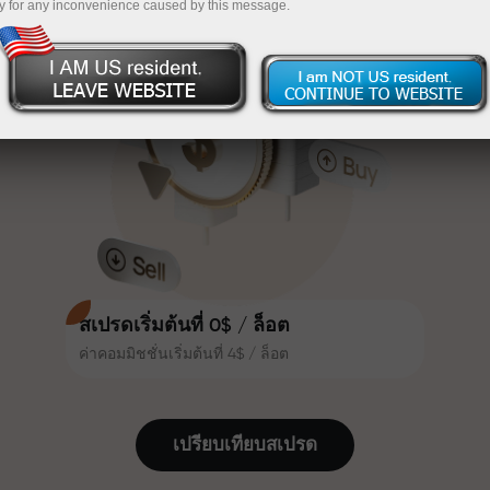
y for any inconvenience caused by this message.
เทรดน่าสนใจยิ่งขึ้น ลูกค้า
InstaForex
ฝากเงินจำนวน $333 — เลือกของขวัญมูลค่าสูงสุด
InstaForex ทุกคนสามารถรับโบนัส
สูงสุด 30% จากยอดฝาก และใช้
$1,500
ประโยชน์จากโปรโมชั่นและข้อเสนอ
เทรดแบบไร้ความเสี่ยง — เรารับประกัน
พิเศษอื่น ๆ
กำไรของคุณ
ความเร็วในสนามแข่งและความเร็ว
โบนัสสูงสุด X1000 — ตัวคูณที่ใหญ่ที่สุด
ในการเทรดมีคุณค่าเดียวกัน Aleš
ในตลาด
Loprais นำความมุ่งมั่นและวินัยเข้าสู่
โลกของการเทรด ในฐานะพันธมิตรที่
สร้างแรงบันดาลใจให้ลูกค้าบรรลุเป้า
หมายที่ทะเยอทะยาน
สเปรดเริ่มต้นที่ 0$ / ล็อต
ค่าคอมมิชชั่นเริ่มต้นที่ 4$ / ล็อต
เราแจกของขวัญจริง ไม่ใช่โบนัสหรือ
โค้ดโปรโมชั่น ลูกค้า InstaForex ทุก
คนสามารถรับ iPhone, MacBook
เปรียบเทียบสเปรด
หรือทริปในฝัน เพียงแค่ฝากเงิน