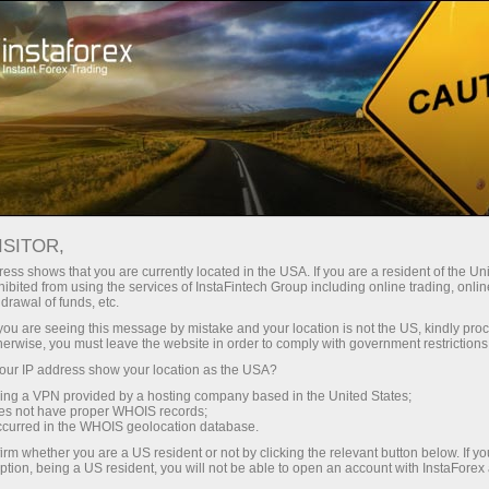
Spreads mínimos
— máximo beneficio
ISITOR,
ess shows that you are currently located in the USA. If you are a resident of the Uni
Bono del 30%
ibited from using the services of InstaFintech Group including online trading, online
Con InstaForex obtiene acceso a
drawal of funds, etc.
oportunidades realmente
en cada depósito
k you are seeing this message by mistake and your location is not the US, kindly pro
competitivas: apalancamiento de
herwise, you must leave the website in order to comply with government restrictions
hasta 1:5000, unos de los mejores
ur IP address show your location as the USA?
Velocidad
spreads y comisiones del
sing a VPN provided by a hosting company based in the United States;
mercado, así como condiciones
oes not have proper WHOIS records;
en el trading y en la pista
occurred in the WHOIS geolocation database.
atractivas para operar con
irm whether you are a US resident or not by clicking the relevant button below. If y
acciones e índices.
ption, being a US resident, you will not be able to open an account with InstaForex
Su propio bote de regalos
Hemos desarrollado un sistema