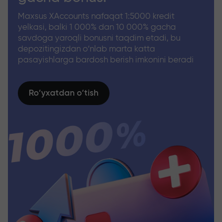
Maxsus XAccounts nafaqat 1:5000 kredit
yelkasi, balki 1 000% dan 10 000% gacha
savdoga yaroqli bonusni taqdim etadi, bu
depozitingizdan o‘nlab marta katta
pasayishlarga bardosh berish imkonini beradi
Ro‘yxatdan o‘tish