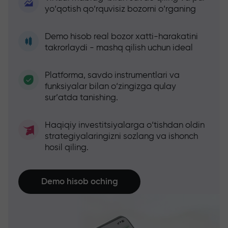
yo‘qotish qo‘rquvisiz bozorni o‘rganing
Demo hisob real bozor xatti-harakatini
takrorlaydi - mashq qilish uchun ideal
Platforma, savdo instrumentlari va
funksiyalar bilan o‘zingizga qulay
sur’atda tanishing.
Haqiqiy investitsiyalarga o‘tishdan oldin
strategiyalaringizni sozlang va ishonch
hosil qiling.
Demo hisob oching