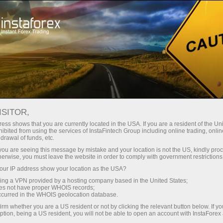
Kichik
spredlar — katta foyda
ISITOR,
ess shows that you are currently located in the USA. If you are a resident of the Uni
Har bir depozit uchun
ibited from using the services of InstaFintech Group including online trading, online
InstaForex bilan siz haqiqatan
drawal of funds, etc.
raqobatbardosh imkoniyatlarga
30% bonus
k you are seeing this message by mistake and your location is not the US, kindly pro
ega bo‘lasiz: 1:5000 gacha kredit
herwise, you must leave the website in order to comply with government restrictions
yelkasi, bozordagi eng yaxshi
ur IP address show your location as the USA?
Savdoda
spred va komissiyalardan biri,
sing a VPN provided by a hosting company based in the United States;
shuningdek aksiyalar va indekslar
oes not have proper WHOIS records;
va trassada tezlik
occurred in the WHOIS geolocation database.
bilan savdo qilish uchun qulay
irm whether you are a US resident or not by clicking the relevant button below. If y
shartlar.
ption, being a US resident, you will not be able to open an account with InstaForex
Shaxsiy sovg‘a jekpoti
Biz savdoni yanada jozibador