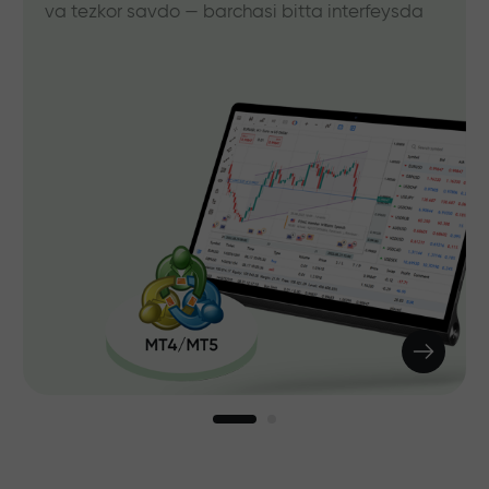
va tezkor savdo — barchasi bitta interfeysda