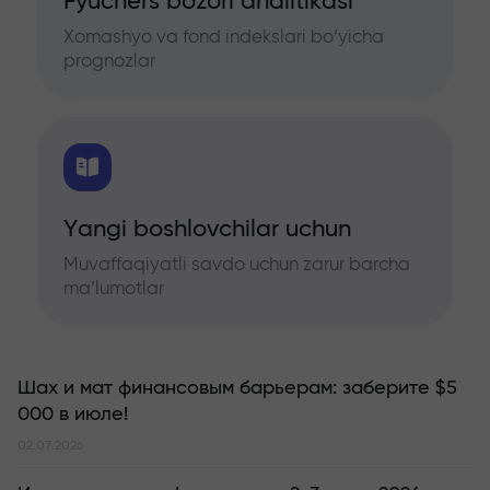
Fyuchers bozori analitikasi
Xomashyo va fond indekslari bo‘yicha
prognozlar
Yangi boshlovchilar uchun
Muvaffaqiyatli savdo uchun zarur barcha
ma’lumotlar
Шах и мат финансовым барьерам: заберите $5
000 в июле!
02.07.2026