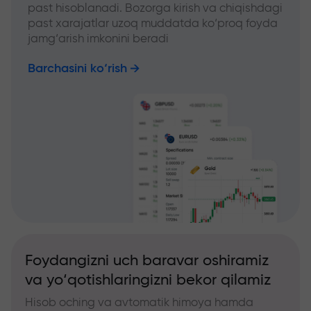
past hisoblanadi. Bozorga kirish va chiqishdagi
past xarajatlar uzoq muddatda ko‘proq foyda
jamg‘arish imkonini beradi
Barchasini ko‘rish
Foydangizni uch baravar oshiramiz
va yo‘qotishlaringizni bekor qilamiz
Hisob oching va avtomatik himoya hamda