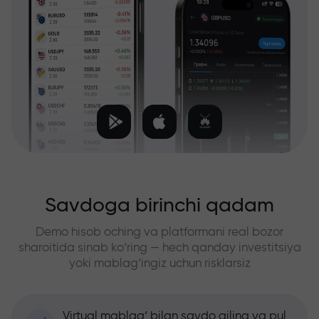
Savdoga birinchi qadam
Demo hisob oching va platformani real bozor
sharoitida sinab ko‘ring — hech qanday investitsiya
yoki mablag‘ingiz uchun risklarsiz
Virtual mablag‘ bilan savdo qiling va pul