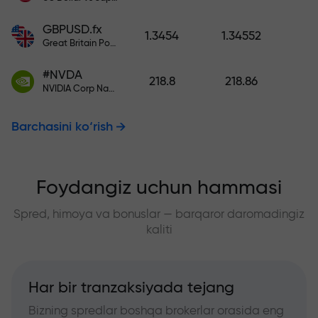
GBPUSD.fx
1.3454
1.34552
Great Britain Pound vs US Dollar
#NVDA
218.8
218.86
NVIDIA Corp Nasdaq Stock Exchange (Nasdaq) USD
Barchasini ko‘rish
Foydangiz uchun hammasi
Spred, himoya va bonuslar — barqaror daromadingiz
kaliti
Har bir tranzaksiyada tejang
Bizning spredlar boshqa brokerlar orasida eng