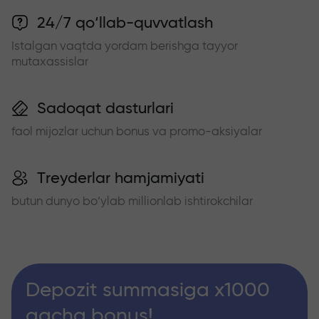
24/7 qo‘llab-quvvatlash
Istalgan vaqtda yordam berishga tayyor
mutaxassislar
Sadoqat dasturlari
faol mijozlar uchun bonus va promo-aksiyalar
Treyderlar hamjamiyati
butun dunyo bo‘ylab millionlab ishtirokchilar
Depozit summasiga x1000
gacha bonus!