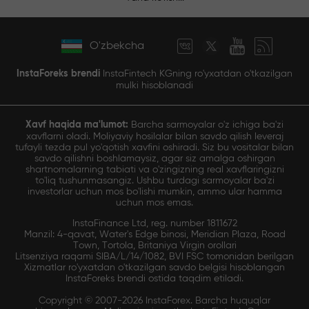
O'zbekcha
InstaForeks brendi
InstaFintech KGning ro'yxatdan o'tkazilgan
mulki hisoblanadi
Xavf haqida ma'lumot:
Barcha sarmoyalar o'z ichiga ba'zi
xavflarni oladi. Moliyaviy hosilalar bilan savdo qilish leveraj
tufayli tezda pul yo'qotish xavfini oshiradi. Siz bu vositalar bilan
savdo qilishni boshlamaysiz, agar siz amalga oshirgan
shartnomalarning tabiati va o'zingizning real xavflaringizni
to'liq tushunmasangiz. Ushbu turdagi sarmoyalar ba'zi
investorlar uchun mos bo'lishi mumkin, ammo ular hamma
uchun mos emas.
InstaFinance Ltd, reg. number 1811672
Manzil: 4-qavat, Water's Edge binosi, Meridian Plaza, Road
Town, Tortola, Britaniya Virgin orollari
Litsenziya raqami SIBA/L/14/1082, BVI FSC tomonidan berilgan
Xizmatlar ro'yxatdan o'tkazilgan savdo belgisi hisoblangan
InstaForeks brendi ostida taqdim etiladi.
Copyright © 2007-2026 InstaForex. Barcha huquqlar