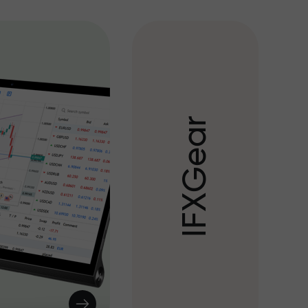
r
a
e
G
X
F
I