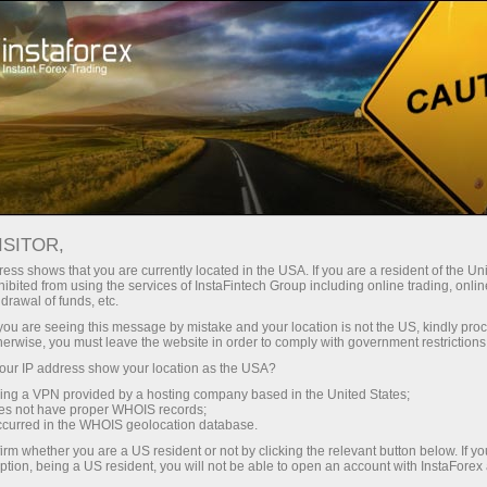
เปิดบัญชีเทรดทันที
แพลตฟอร์มการเทรด
ับผู้เริ่มต้นใหม่
สำหรับนักลงทุน
สำหรับหุ้นส่วน
แคมเ
staFo
ISITOR,
ess shows that you are currently located in the USA. If you are a resident of the Uni
ibited from using the services of InstaFintech Group including online trading, online
drawal of funds, etc.
k you are seeing this message by mistake and your location is not the US, kindly pro
herwise, you must leave the website in order to comply with government restrictions
ur IP address show your location as the USA?
sing a VPN provided by a hosting company based in the United States;
oes not have proper WHOIS records;
occurred in the WHOIS geolocation database.
irm whether you are a US resident or not by clicking the relevant button below. If y
ption, being a US resident, you will not be able to open an account with InstaForex