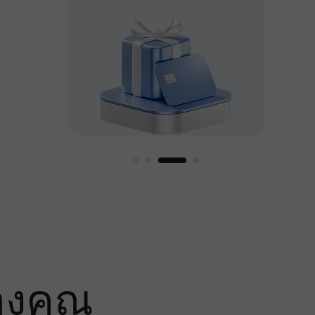
หญ่
องคุณ