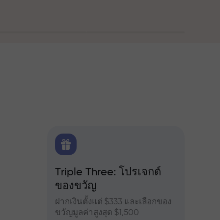
ณ
FX.CO
Triple Three: โปรเจกต์
โบนัส
ของขวัญ
ำหรับ
เข้าร่
จอร์ส
เพิ่มผ
ฝากเงินตั้งแต่ $333 และเลือกของ
ขวัญมูลค่าสูงสุด $1,500