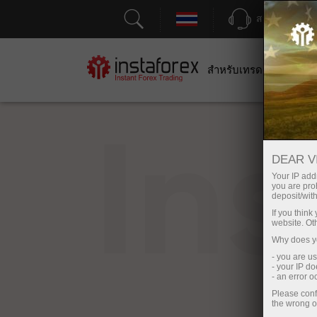
สนับสนุน
สำหรับเทรดเดอร์
สำหร
In
DEAR V
Your IP addr
you are proh
deposit/with
If you thin
website. Ot
Why does yo
- you are u
- your IP d
- an error 
Please conf
the wrong o