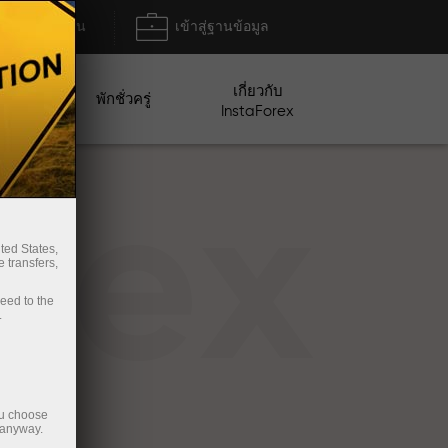
ฝาก/ถอน
เข้าสู่ฐานข้อมูล
เกี่ยวกับ
ปญ
พักชั่วครู่
InstaForex
rex
ted States,
 transfers,
ceed to the
.
ou choose
 anyway.