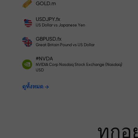
เทรดแบบไร้ควา
GOLD.m
ฝากเงินและรับโบนัสมากกว่ายอดฝาก 1,000
USDJPY.fx
เท่า X1000 ไม่ใช่การพิมพ์ผิด ยิ่งฝากมาก ตัว
ประกันกำไรข
US Dollar vs Japanese Yen
คูณยิ่งสูง
GBPUSD.fx
Great Britain Pound vs US Dollar
โบนัสสูงสุด X1
#NVDA
NVIDIA Corp Nasdaq Stock Exchange (Nasdaq)
USD
ที่สุดในตลาด
ดูทั้งหมด
ทุกอ