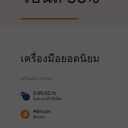
ฐานะพันธมิตรที่สร้างแรงบันดาลใจให้ลูกค้า
บรรลุเป้าหมายที่ทะเยอทะยาน
สำหรับทุกการ
เราแจกของขวัญจริง ไม่ใช่โบนัสหรือโค้ดโป
ความเร็ว
โมชั่น ลูกค้า InstaForex ทุกคนสามารถรับ
iPhone, MacBook หรือทริปในฝัน เพียงแค่
ฝากเงิน
เครื่องมือยอดนิยม
ในการเทรดแ
เครื่องมือการเทรด
แจ็กพอตของขว
โปรแกรมประกันความเสี่ยงจะชดเชยการ
EURUSD.fx
ขาดทุนและรับประกันกำไรเพิ่มสามเท่า
โบนัสสำหรับเทรดเดอร์
Euro vs US Dollar
ภายใน 6 เดือน เทรดอย่างมั่นใจ — เงินทุน
ของคุณได้รับการปกป้อง!
เข้าร่วมโปรแกรม InstaForex และ
ฝากเงินจำนวน $333 — เลือกของขวัญ
#Bitcoin
เพิ่มผลกำไรของคุณ
Bitcoin