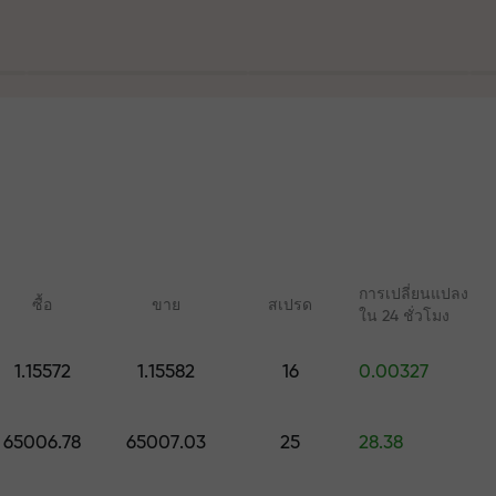
ฝาก
ร
ละบนทางหลวง
การเปลี่ยนแปลง
ซื้อ
ขาย
สเปรด
ใน 24 ชั่วโมง
ัญส่วนตัวของคุ
1.15572
1.15582
16
0.00327
คอร์สออนไลน์
บทวิเคราะห์กับ 
เรียนรู้การเทรดตั้งแต่เริ่มต้น —
การคาดการณ์รายวันส
มูลค่าสูงสุด $1,500
65006.78
65007.03
25
28.38
คอร์สและเว็บบินาร์สำหรับทุก
Forex, คริปโต และฟิวเ
ระดับ