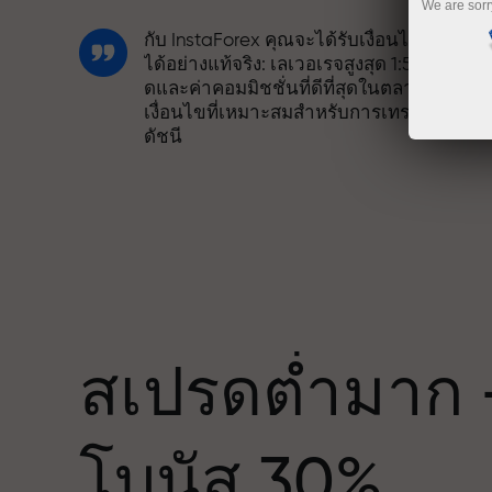
We are sorr
กับ InstaForex คุณจะได้รับเงื่อนไขที่แข่งขั
ได้อย่างแท้จริง: เลเวอเรจสูงสุด 1:5000 สเปร
ดและค่าคอมมิชชั่นที่ดีที่สุดในตลาด รวมถึง
เงื่อนไขที่เหมาะสมสำหรับการเทรดหุ้นและ
ดัชนี
เราได้พัฒนาระบบโบนัสที่ทำให้การเทรดน่า
สนใจยิ่งขึ้น ลูกค้า InstaForex ทุกคนสามาร
รับโบนัสสูงสุด 30% จากยอดฝาก และใช้
ด
ประโยชน์จากโปรโมชั่นและข้อเสนอพิเศษ
อื่น ๆ
สเปรดต่ำมาก 
ความเร็วในสนามแข่งและความเร็วในการ
โบนัส 30%
เทรดมีคุณค่าเดียวกัน Aleš Loprais นำควา
มุ่งมั่นและวินัยเข้าสู่โลกของการเทรด ใน