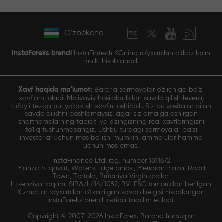
O'zbekcha
InstaForeks brendi
InstaFintech KGning ro'yxatdan o'tkazilgan
mulki hisoblanadi
Xavf haqida ma'lumot:
Barcha sarmoyalar o'z ichiga ba'zi
xavflarni oladi. Moliyaviy hosilalar bilan savdo qilish leveraj
tufayli tezda pul yo'qotish xavfini oshiradi. Siz bu vositalar bilan
savdo qilishni boshlamaysiz, agar siz amalga oshirgan
shartnomalarning tabiati va o'zingizning real xavflaringizni
to'liq tushunmasangiz. Ushbu turdagi sarmoyalar ba'zi
investorlar uchun mos bo'lishi mumkin, ammo ular hamma
uchun mos emas.
InstaFinance Ltd, reg. number 1811672
Manzil: 4-qavat, Water's Edge binosi, Meridian Plaza, Road
Town, Tortola, Britaniya Virgin orollari
Litsenziya raqami SIBA/L/14/1082, BVI FSC tomonidan berilgan
Xizmatlar ro'yxatdan o'tkazilgan savdo belgisi hisoblangan
InstaForeks brendi ostida taqdim etiladi.
Copyright © 2007-2026 InstaForex. Barcha huquqlar