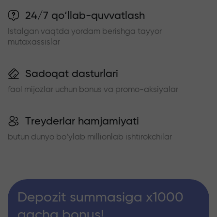
24/7 qo‘llab-quvvatlash
Istalgan vaqtda yordam berishga tayyor
mutaxassislar
Sadoqat dasturlari
faol mijozlar uchun bonus va promo-aksiyalar
Treyderlar hamjamiyati
butun dunyo bo‘ylab millionlab ishtirokchilar
Depozit summasiga x1000
gacha bonus!