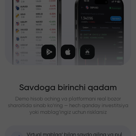
Savdoga birinchi qadam
Demo hisob oching va platformani real bozor
sharoitida sinab ko‘ring — hech qanday investitsiya
yoki mablag‘ingiz uchun risklarsiz
Virtual mablag‘ bilan savdo qiling va pul