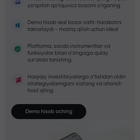
yo‘qotish qo‘rquvisiz bozorni o‘rganing
Demo hisob real bozor xatti-harakatini
takrorlaydi - mashq qilish uchun ideal
Platforma, savdo instrumentlari va
funksiyalar bilan o‘zingizga qulay
sur’atda tanishing.
Haqiqiy investitsiyalarga o‘tishdan oldin
strategiyalaringizni sozlang va ishonch
hosil qiling.
Demo hisob oching