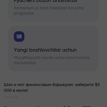
Fyuchers bozori analitikasi
Xomashyo va fond indekslari bo‘yicha
prognozlar
Yangi boshlovchilar uchun
Muvaffaqiyatli savdo uchun zarur barcha
ma’lumotlar
Шах и мат финансовым барьерам: заберите $5
000 в июле!
02.07.2026