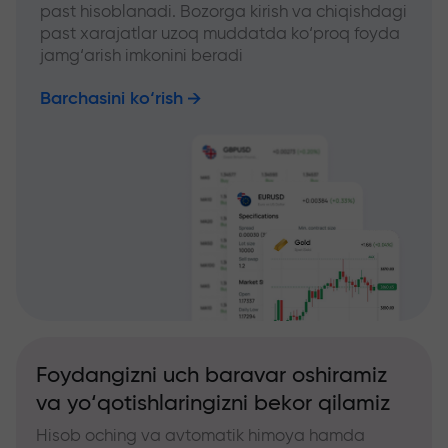
past hisoblanadi. Bozorga kirish va chiqishdagi
past xarajatlar uzoq muddatda ko‘proq foyda
jamg‘arish imkonini beradi
Barchasini ko‘rish
Foydangizni uch baravar oshiramiz
va yo‘qotishlaringizni bekor qilamiz
Hisob oching va avtomatik himoya hamda