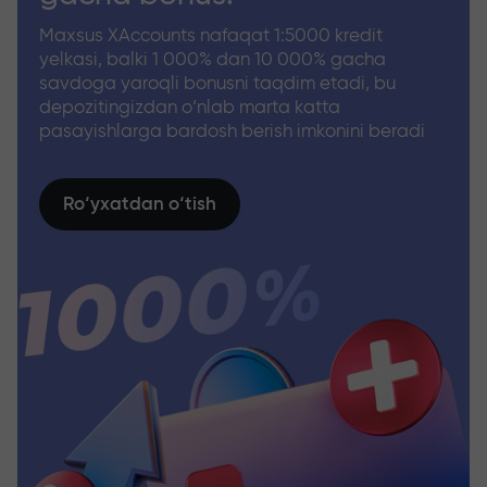
Maxsus XAccounts nafaqat 1:5000 kredit
yelkasi, balki 1 000% dan 10 000% gacha
savdoga yaroqli bonusni taqdim etadi, bu
depozitingizdan o‘nlab marta katta
pasayishlarga bardosh berish imkonini beradi
Ro‘yxatdan o‘tish