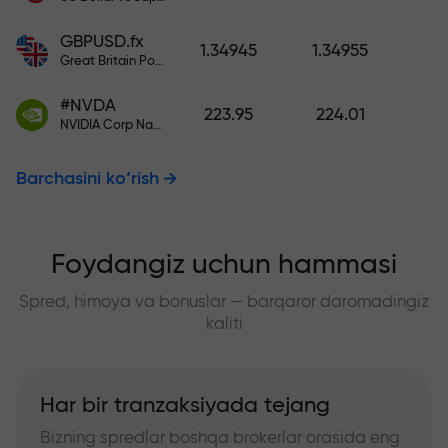
GBPUSD.fx
1.34945
1.34955
Great Britain Pound vs US Dollar
#NVDA
223.95
224.01
NVIDIA Corp Nasdaq Stock Exchange (Nasdaq) USD
Barchasini ko‘rish
Foydangiz uchun hammasi
Spred, himoya va bonuslar — barqaror daromadingiz
kaliti
Har bir tranzaksiyada tejang
Bizning spredlar boshqa brokerlar orasida eng