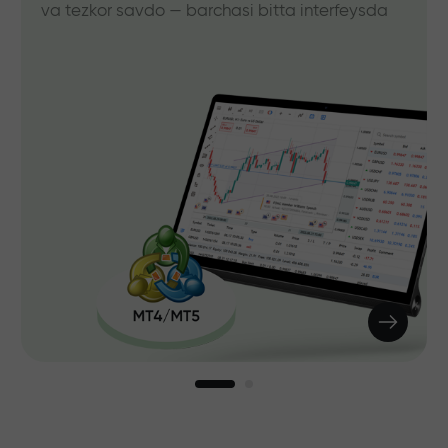
va tezkor savdo — barchasi bitta interfeysda