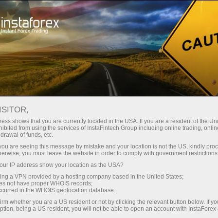
Kichik
spredlar — katta foyda
ISITOR,
ess shows that you are currently located in the USA. If you are a resident of the Uni
Har bir depozit uchun
ibited from using the services of InstaFintech Group including online trading, online
InstaForex bilan siz haqiqatan
drawal of funds, etc.
raqobatbardosh imkoniyatlarga
30% bonus
k you are seeing this message by mistake and your location is not the US, kindly pro
ega bo‘lasiz: 1:5000 gacha kredit
herwise, you must leave the website in order to comply with government restrictions
yelkasi, bozordagi eng yaxshi
ur IP address show your location as the USA?
Savdoda
spred va komissiyalardan biri,
sing a VPN provided by a hosting company based in the United States;
shuningdek aksiyalar va indekslar
oes not have proper WHOIS records;
va trassada tezlik
occurred in the WHOIS geolocation database.
bilan savdo qilish uchun qulay
irm whether you are a US resident or not by clicking the relevant button below. If y
shartlar.
ption, being a US resident, you will not be able to open an account with InstaForex
Shaxsiy sovg‘a jekpoti
Biz savdoni yanada jozibador