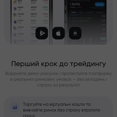
Перший крок до трейдингу
Відкрийте демо-рахунок і протестуйте платформу
в реальних ринкових умовах — без вкладень і
страху за результат
Торгуйте на віртуальні кошти та
вивчайте ринок без страху втратити
гроші