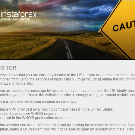
Мінімальні спреди - максимум
вигоди
ISITOR,
ess shows that you are currently located in the USA. If you are a resident of the Uni
Бонус 30% на кожен депозит
ibited from using the services of InstaFintech Group including online trading, online
З InstaForex ви отримуєте доступ
drawal of funds, etc.
до дійсно конкурентних
k you are seeing this message by mistake and your location is not the US, kindly pro
можливостей: кредитне плече до
herwise, you must leave the website in order to comply with government restrictions
1:5000, одні з найкращих
ur IP address show your location as the USA?
Швидкість
спредів та комісій на ринку, а
sing a VPN provided by a hosting company based in the United States;
також привабливі умови для
oes not have proper WHOIS records;
у трейдингу і на трасі
occurred in the WHOIS geolocation database.
торгівлі акціями та індексами
irm whether you are a US resident or not by clicking the relevant button below. If y
ption, being a US resident, you will not be able to open an account with InstaForex
Ваш особистий джекпот подарунків
Ми розробили бонусну систему,