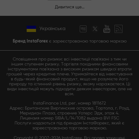
Дивитися ще...
Українська
Бренд InstaForex
є зареєстрованою торговою маркою
Сповіщення про ризики: всі інвестиції пов'язані з тим чи
іншим ступенем ризику. Торгівля похідними фінансовими
інструментами пов'язана з високим ризиком швидкої втрати
грошей через кредитне плече. Утримайтеся від інвестування
в будь-який фінансовий продукт, якщо не розумієте його
природу та істинний рівень ризику, якому наражаєтеся. Ці
види інвестицій можуть підходити деяким інвесторам, але не
всім.
InstaFinance Ltd, рег. номер 1811672
Адрес: Британские Виргинские острова, Тортола, г. Роуд,
Меридиан Плаза, строение Уотерс Эдж, этаж 4.
Лицензия номер SIBA/L/14/1082 выдана BVI FSC
Послуги надаються під брендом ІнстаФорекс, який є
зареєстрованою торговою маркою.
Copyright © 2007-2026 InstaForex. Всі права захищені.