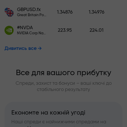
GBPUSD.fx
1.34876
1.34976
Great Britain Pound vs US Dollar
#NVDA
223.95
224.01
NVIDIA Corp Nasdaq Stock Exchange (Nasdaq) USD
Дивитись все
Все для вашого прибутку
Спреди, захист та бонуси – ваші ключі до
стабільного результату
Економте на кожній угоді
Наші спреди є найнижчими спредами на