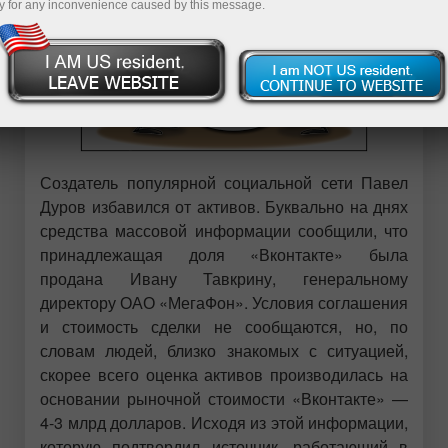
y for any inconvenience caused by this message.
Создатель популярной социальной сети Павел
Дуров избавился от активов. Буквально на днях
средства массовой информации сообщили, что
принадлежащая доля «Вконтакте» была
продана Ивану Тавкрину, генеральному
директору ОАО «МегаФон». Условия соглашения
и стоимость сделки не сообщаются, но, по
словам людей, близко знакомых с ситуацией,
скорее всего оценка активов производилась на
основании рыночной стоимости «Вконтакте» —
4-3 млрд долларов. Исходя из этой информации,
которую подтвердил источник, работающий в