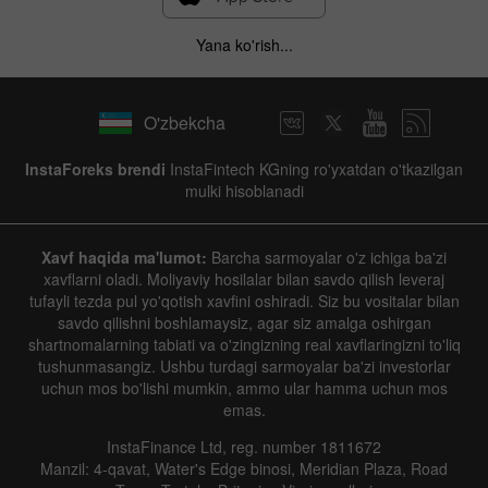
Yana ko'rish...
O'zbekcha
InstaForeks brendi
InstaFintech KGning ro'yxatdan o'tkazilgan
mulki hisoblanadi
Xavf haqida ma'lumot:
Barcha sarmoyalar o'z ichiga ba'zi
xavflarni oladi. Moliyaviy hosilalar bilan savdo qilish leveraj
tufayli tezda pul yo'qotish xavfini oshiradi. Siz bu vositalar bilan
savdo qilishni boshlamaysiz, agar siz amalga oshirgan
shartnomalarning tabiati va o'zingizning real xavflaringizni to'liq
tushunmasangiz. Ushbu turdagi sarmoyalar ba'zi investorlar
uchun mos bo'lishi mumkin, ammo ular hamma uchun mos
emas.
InstaFinance Ltd, reg. number 1811672
Manzil: 4-qavat, Water's Edge binosi, Meridian Plaza, Road