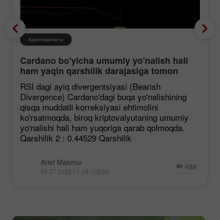
Криптовалюты
Cardano bo'yicha umumiy yo'nalish hali
ham yaqin qarshilik darajasiga tomon
mustahkamlanmoqda, garchi korreksiya
RSI dagi ayiq divergentsiyasi (Bearish
ehtimoli mavjud bo'lsa ham.
Divergence) Cardano'dagi buqa yo'nalishining
qisqa muddatli korreksiyasi ehtimolini
ko'rsatmoqda, biroq kriptovalyutaning umumiy
yo'nalishi hali ham yuqoriga qarab qolmoqda.
Qarshilik 2 : 0.44529 Qarshilik
Arief Makmur
688
08:27 2025-11-28 +02:00