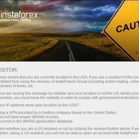
Сделай паузу
Форекс-юмор
Павел Дуров: Я устал, я ухожу, но что будет — погляжу! (uz)
ISITOR,
ess shows that you are currently located in the USA. If you are a resident of the Uni
31-01-2014 08:41
ibited from using the services of InstaFintech Group including online trading, online
drawal of funds, etc.
Павел Дуров: Я устал, я ухожу, но
k you are seeing this message by mistake and your location is not the US, kindly pro
herwise, you must leave the website in order to comply with government restrictions
что будет — погляжу!
ur IP address show your location as the USA?
sing a VPN provided by a hosting company based in the United States;
oes not have proper WHOIS records;
occurred in the WHOIS geolocation database.
irm whether you are a US resident or not by clicking the relevant button below. If y
ption, being a US resident, you will not be able to open an account with InstaForex