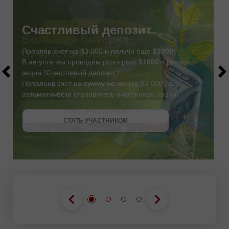
Счастливый депозит
Пополни счет на $3 000 и получи еще
$1000
!
В августе мы проводим розыгрыш
$1000
в рамках
акции "Счастливый депозит"!
Пополнив счет на сумму не менее $3 000, вы
автоматически становитесь участником акции.
СТАТЬ УЧАСТНИКОМ
СТАТЬ УЧАСТНИКОМ
ПОЛУЧИТЬ БОНУС
СТАТЬ УЧАСТНИКОМ