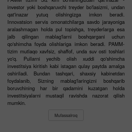
investor yoki boshqaruvchi treyder bo'lasizmi, undan
qat'inazar yutuq olishingizga imkon beradi.
Innovatsion servis omonatchilarga savdo jarayoniga
aralashmagan holda pul topishga, treyderlarga esa
jalb qilingan mablag'larni boshqargani uchun
qo'shimcha foyda olishlariga imkon beradi. PAMM-
tizim mutlaqo xavfsiz, shaffof, unda suv osti toshlari
yo'q. Pullarni yechib olish xuddi qo'shimcha
investitsiya kiritish kabi istagan qulay paytda amalga
oshiriladi. Bundan tashqari, shaxsiy kabinetdan
foydalanib, Sizning mablag'laringizni boshqarib
boruvchining har bir qadamini kuzatgan holda
investitsiyalarni mustaqil ravishda nazorat qilish
mumkin.
Mufassalroq