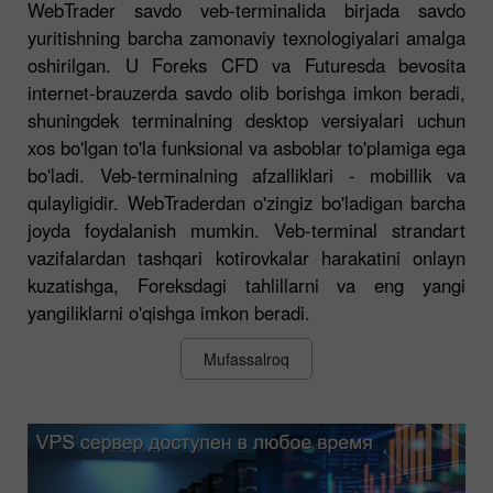
WebTrader savdo veb-terminalida birjada savdo
yuritishning barcha zamonaviy texnologiyalari amalga
oshirilgan. U Foreks CFD va Futuresda bevosita
internet-brauzerda savdo olib borishga imkon beradi,
shuningdek terminalning desktop versiyalari uchun
xos bo'lgan to'la funksional va asboblar to'plamiga ega
bo'ladi. Veb-terminalning afzalliklari - mobillik va
qulayligidir. WebTraderdan o'zingiz bo'ladigan barcha
joyda foydalanish mumkin. Veb-terminal strandart
vazifalardan tashqari kotirovkalar harakatini onlayn
kuzatishga, Foreksdagi tahlillarni va eng yangi
yangiliklarni o'qishga imkon beradi.
Mufassalroq