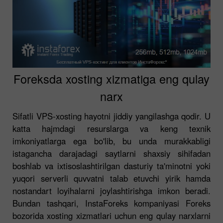
Foreksda xosting xizmatiga eng qulay
narx
Sifatli VPS-xosting hayotni jiddiy yangilashga qodir. U
katta hajmdagi resurslarga va keng texnik
imkoniyatlarga ega bo'lib, bu unda murakkabligi
istagancha darajadagi saytlarni shaxsiy sihifadan
boshlab va ixtisoslashtirilgan dasturiy ta'minotni yoki
yuqori serverli quvvatni talab etuvchi yirik hamda
nostandart loyihalarni joylashtirishga imkon beradi.
Bundan tashqari, InstaForeks kompaniyasi Foreks
bozorida xosting xizmatlari uchun eng qulay narxlarni