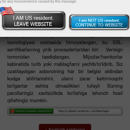
y for any inconvenience caused by this message.
Xalqaro InstaForeks brokerining har bir mijozi
parollarni o'g'irlash maqsadida traffikni eshitishdan
juda yuqori darajada shifrlashning zamonaviy
texnologiyasi vositasida himoyalangan, bu SSL-
sertifikatlarning yirik provayderlaridan biri - Verisign
tomonidan tasdiqlangan. Mijozlar/hamkorlar
kabinetida turib yoki mablag'larni yechib/to'ldirib, Siz
uzatilayotgan axborotning har bir belgisi oldindan
kodga shifrlanishini, ularni zarar keltirmoqchi
bo'lganlar eshita olmasliklari tufayli Sizning
parollaringiz xavfsizlikda bo'lishiga ishonch hosil
qilishingiz mumkin.
« Xavfsizlik sahifasiga