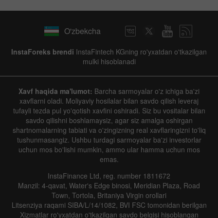
O'zbekcha
InstaForeks brendi
InstaFintech KGning ro'yxatdan o'tkazilgan
mulki hisoblanadi
Xavf haqida ma'lumot:
Barcha sarmoyalar o'z ichiga ba'zi
xavflarni oladi. Moliyaviy hosilalar bilan savdo qilish leveraj
tufayli tezda pul yo'qotish xavfini oshiradi. Siz bu vositalar bilan
savdo qilishni boshlamaysiz, agar siz amalga oshirgan
shartnomalarning tabiati va o'zingizning real xavflaringizni to'liq
tushunmasangiz. Ushbu turdagi sarmoyalar ba'zi investorlar
uchun mos bo'lishi mumkin, ammo ular hamma uchun mos
emas.
InstaFinance Ltd, reg. number 1811672
Manzil: 4-qavat, Water's Edge binosi, Meridian Plaza, Road
Town, Tortola, Britaniya Virgin orollari
Litsenziya raqami SIBA/L/14/1082, BVI FSC tomonidan berilgan
Xizmatlar ro'yxatdan o'tkazilgan savdo belgisi hisoblangan