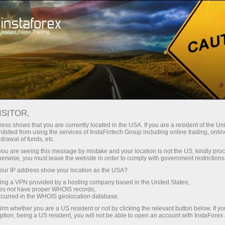
Treyderlar uchun
Savdo shartlari
Xavfsizlik InstaForex bilan
Himoyaning HTTPS texnologiyasi
ISITOR,
HIMOYANING HTTPS
ess shows that you are currently located in the USA. If you are a resident of the Uni
ibited from using the services of InstaFintech Group including online trading, online
TEXNOLOGIYASI
drawal of funds, etc.
k you are seeing this message by mistake and your location is not the US, kindly pro
herwise, you must leave the website in order to comply with government restrictions
ur IP address show your location as the USA?
‘ini ochish
sing a VPN provided by a hosting company based in the United States;
oes not have proper WHOIS records;
occurred in the WHOIS geolocation database.
‘ini ochish
irm whether you are a US resident or not by clicking the relevant button below. If y
ption, being a US resident, you will not be able to open an account with InstaForex