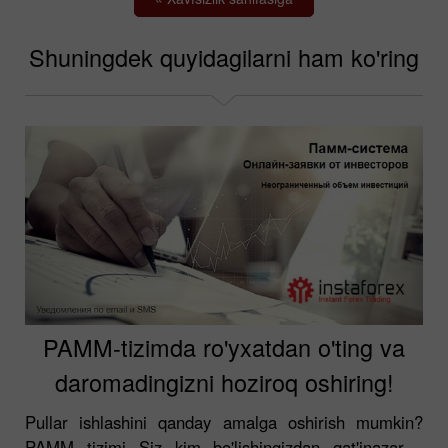
Shuningdek quyidagilarni ham ko'ring
PAMM-tizimda ro'yxatdan o'ting va
daromadingizni hoziroq oshiring!
Pullar ishlashini qanday amalga oshirish mumkin?
PAMM tizimi Siz kim bo'lishingizdan qat'inazar -