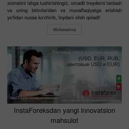
xizmatini ishga tushirishingiz, omadli treyderni tanlash
va uning bitimlaridan va muvaffaqiyatga erishish
yo'lidan nuxsa ko'chirib, foydani olish qoladi!
Mufassalroq
InstaForeksdan yangi innovatsion
mahsulot