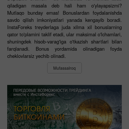
qiladigan masala deb hali ham o'ylayapsizmi?
Mutlaqo bunday emas! Bonuslardan foydalanishda
savdo qilish imkoniyatlari yanada kengayib boradi.
InstaForeks treyderlaga juda xilma xil bonuslarning
qator to'plamini taklif etadi, ular maksimal o'lchamlari,
shuningdek hisob-varag'iga o'tkazish shartlari bilan
farqlanadi. Bonus yordamida olinadigan foyda
cheklovlarsiz yechib olinadi.
Mufassalroq