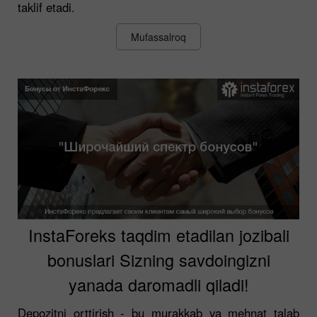
taklif etadi.
Mufassalroq
InstaForeks taqdim etadilan jozibali
bonuslari Sizning savdoingizni
yanada daromadli qiladi!
Depozitni orttirish - bu murakkab va mehnat talab