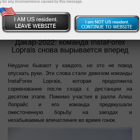
y for any inconvenience caused by this message.
2022-01-14
10:18:05
Дакар-2022: команда InstaForex
Loprais снова вырывается вперед
Неудачи бывают у каждого, но это не повод
опускать руки. Эти слова стали девизом команды
InstaForex Loprais, которая продолжила
соревнование после схода с дистанции на
десятом этапе. Помимо участия в ралли Алеш
Лопрайс и его команда предвкушали
ожесточенную борьбу на заездах и
незабываемые впечатления во время гонок.