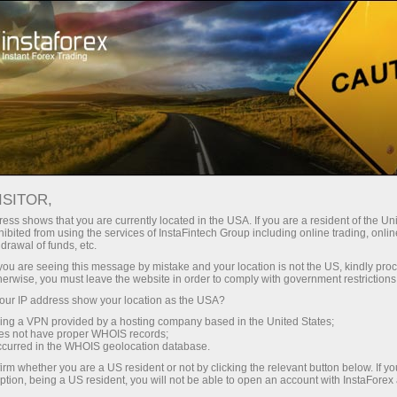
О компании
InstaSport
InstaForex Loprais Team
Новости Loprais Team
ISITOR,
INSTAFOREX LOPRAIS TEAM
ess shows that you are currently located in the USA. If you are a resident of the Uni
ibited from using the services of InstaFintech Group including online trading, online
JAMOASINING
drawal of funds, etc.
YANGILIKLARI
k you are seeing this message by mistake and your location is not the US, kindly pro
herwise, you must leave the website in order to comply with government restrictions
ur IP address show your location as the USA?
sing a VPN provided by a hosting company based in the United States;
oes not have proper WHOIS records;
i ochish
occurred in the WHOIS geolocation database.
irm whether you are a US resident or not by clicking the relevant button below. If y
ption, being a US resident, you will not be able to open an account with InstaForex
i ochish