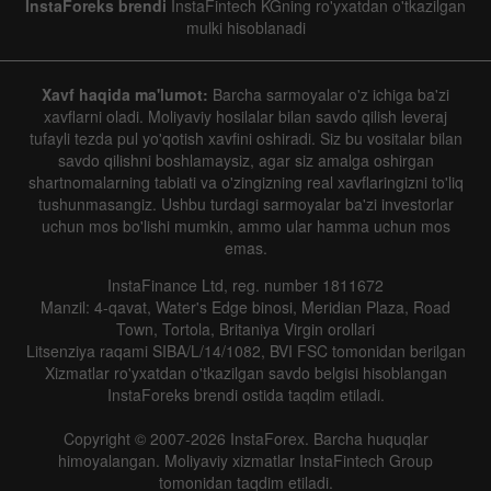
InstaForeks brendi
InstaFintech KGning ro'yxatdan o'tkazilgan
mulki hisoblanadi
Xavf haqida ma'lumot:
Barcha sarmoyalar o'z ichiga ba'zi
xavflarni oladi. Moliyaviy hosilalar bilan savdo qilish leveraj
tufayli tezda pul yo'qotish xavfini oshiradi. Siz bu vositalar bilan
savdo qilishni boshlamaysiz, agar siz amalga oshirgan
shartnomalarning tabiati va o'zingizning real xavflaringizni to'liq
tushunmasangiz. Ushbu turdagi sarmoyalar ba'zi investorlar
uchun mos bo'lishi mumkin, ammo ular hamma uchun mos
emas.
InstaFinance Ltd, reg. number 1811672
Manzil: 4-qavat, Water's Edge binosi, Meridian Plaza, Road
Town, Tortola, Britaniya Virgin orollari
Litsenziya raqami SIBA/L/14/1082, BVI FSC tomonidan berilgan
Xizmatlar ro'yxatdan o'tkazilgan savdo belgisi hisoblangan
InstaForeks brendi ostida taqdim etiladi.
Copyright © 2007-2026 InstaForex. Barcha huquqlar
himoyalangan. Moliyaviy xizmatlar InstaFintech Group
tomonidan taqdim etiladi.