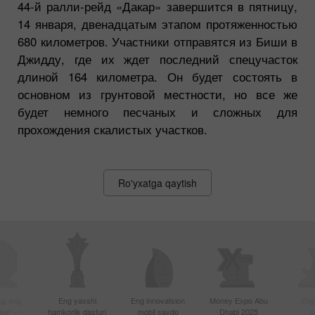
44-й ралли-рейд «Дакар» завершится в пятницу,
14 января, двенадцатым этапом протяженностью
680 километров. Участники отправятся из Биши в
Джидду, где их ждет последний спецучасток
длиной 164 километра. Он будет состоять в
основном из грунтовой местности, но все же
будет немного песчаных и сложных для
прохождения скалистых участков.
Ro'yxatga qaytish
gi eng
Eng yaxshi
Eng innovatsion
Money Expo Abu
Eng
oker –
hamkorlik dasturi
mobil savdo
Dhabi 2025
s