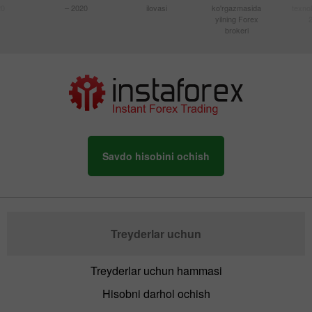
20
– 2020
ilovasi
ko'rgazmasida
texnol
yilning Forex
brokeri
Savdo hisobini ochish
Treyderlar uchun
Treyderlar uchun hammasi
Hisobni darhol ochish