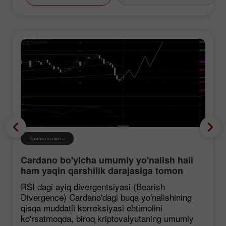
Криптовалюты
Cardano bo'yicha umumiy yo'nalish hali
ham yaqin qarshilik darajasiga tomon
mustahkamlanmoqda, garchi korreksiya
RSI dagi ayiq divergentsiyasi (Bearish
ehtimoli mavjud bo'lsa ham.
Divergence) Cardano'dagi buqa yo'nalishining
qisqa muddatli korreksiyasi ehtimolini
ko'rsatmoqda, biroq kriptovalyutaning umumiy