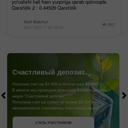
yo'nalishi hali ham yuqoriga qarab qolmoqda.
Qarshilik 2 : 0.44529 Qarshilik
Arief Makmur
563
08:27 2025-11-28 +02:00
Счастливый депозит
Пополни счет на $3 000 и получи еще
$1000
!
В августе мы проводим розыгрыш
$1000
в рамках
акции "Счастливый депозит"!
Пополнив счет на сумму не менее $3 000, вы
автоматически становитесь участником акции.
СТАТЬ УЧАСТНИКОМ
СТАТЬ УЧАСТНИКОМ
ПОЛУЧИТЬ БОНУС
СТАТЬ УЧАСТНИКОМ