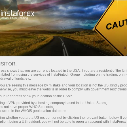
Трейдерам
Форекс обзоры
Торговый план
ISITOR,
30.04.2026: Аналитические
ess shows that you are currently located in the USA. If you are a resident of the Uni
ibited from using the services of InstaFintech Group including online trading, online
обзоры Форекс: Видеообзор рынка,
drawal of funds, etc.
торговые рекомендации, ответы на
k you are seeing this message by mistake and your location is not the US, kindly pro
herwise, you must leave the website in order to comply with government restrictions
вопросы
ur IP address show your location as the USA?
sing a VPN provided by a hosting company based in the United States;
oes not have proper WHOIS records;
occurred in the WHOIS geolocation database.
 ochish
irm whether you are a US resident or not by clicking the relevant button below. If y
ption, being a US resident, you will not be able to open an account with InstaForex