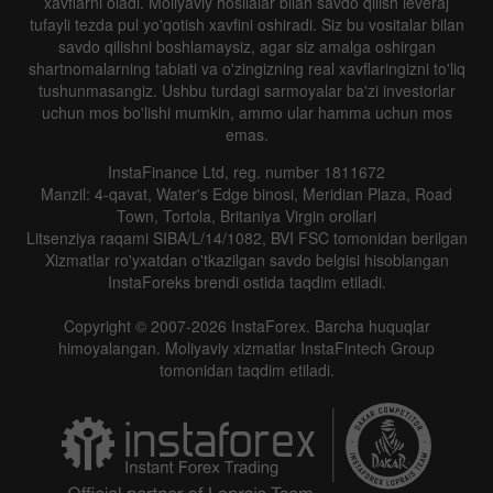
xavflarni oladi. Moliyaviy hosilalar bilan savdo qilish leveraj
tufayli tezda pul yo'qotish xavfini oshiradi. Siz bu vositalar bilan
savdo qilishni boshlamaysiz, agar siz amalga oshirgan
shartnomalarning tabiati va o'zingizning real xavflaringizni to'liq
tushunmasangiz. Ushbu turdagi sarmoyalar ba'zi investorlar
uchun mos bo'lishi mumkin, ammo ular hamma uchun mos
emas.
InstaFinance Ltd, reg. number 1811672
Manzil: 4-qavat, Water's Edge binosi, Meridian Plaza, Road
Town, Tortola, Britaniya Virgin orollari
Litsenziya raqami SIBA/L/14/1082, BVI FSC tomonidan berilgan
Xizmatlar ro'yxatdan o'tkazilgan savdo belgisi hisoblangan
InstaForeks brendi ostida taqdim etiladi.
Copyright © 2007-2026 InstaForex. Barcha huquqlar
himoyalangan. Moliyaviy xizmatlar InstaFintech Group
tomonidan taqdim etiladi.