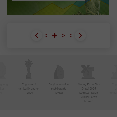
gi eng
Eng yaxshi
Eng innovatsion
Money Expo Abu
Eng
oker –
hamkorlik dasturi
mobil savdo
Dhabi 2025
s
20
– 2020
ilovasi
ko'rgazmasida
texnol
yilning Forex
brokeri